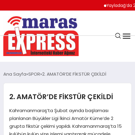
Yayladağ’da 24. Ulusl
K.MARAŞ
HAVA DURUMU
Ana Sayfa
SPOR
2. AMATÖR’DE FİKSTÜR ÇEKİLDİ
ANDIRIN
2. AMATÖR’DE FİKSTÜR ÇEKİLDİ
AFŞİN
Kahramanmaraş’ta Şubat ayında başlaması
ÇAĞLAYANCERİT
planlanan Büyükler Ligi İkinci Amatör Küme’de 2
grupta fikstür çekimi yapıldı. Kahramanmaraş’ta 15
kulübün kulüp vize işlemi yaptırarak mücadele
BİZE ULAŞIN