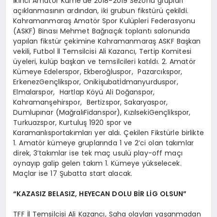
İkinci Amatör Küme’de 2018-2019 Sezonu grupları
açıklanmasının ardından, iki grubun fikstürü çekildi.
Kahramanmaraş Amatör Spor Kulüpleri Federasyonu
(ASKF) Binası Mehmet Bağrıaçık toplantı salonunda
yapılan fikstür çekimine Kahramanmaraş ASKF Başkan
vekili, Futbol İl Temsilcisi Ali Kazancı, Tertip Komitesi
üyeleri, kulüp başkan ve temsilcileri katıldı. 2. Amatör
Kümeye Edelerspor, Ekberoğluspor, Pazarcıkspor,
ErkenezGençlikspor, Onikişubatİdmanyurduspor,
Elmalarspor, Hartlap Köyü Ali Doğanspor,
Kahramanşehirspor, Bertizspor, Sakaryaspor,
Dumlupınar (MağralıFidanspor), KızılsekiGençlikspor,
Turkuazspor, Kurtuluş 1920 spor ve
Karamanlısportakımları yer aldı. Çekilen Fikstürle birlikte
1. Amatör kümeye gruplarında 1 ve 2’ci olan takımlar
direk, 3’takımlar ise tek maç usulü play-off maçı
oynayıp galip gelen takım 1. Kümeye yükselecek.
Maçlar ise 17 Şubatta start alacak.
“KAZASIZ BELASIZ, HEYECAN DOLU BİR LİG OLSUN”
TFF İl Temsilcisi Ali Kazancı, Saha olayları yaşanmadan