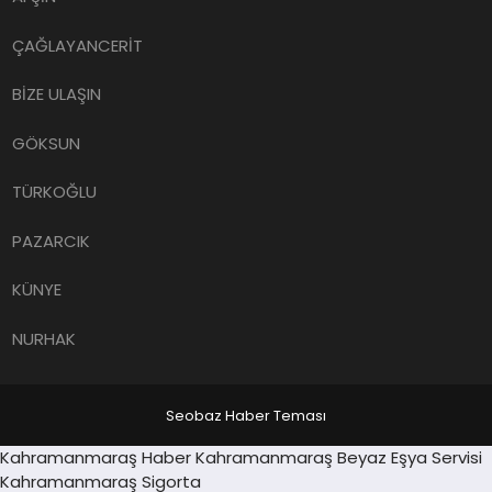
ÇAĞLAYANCERİT
BİZE ULAŞIN
GÖKSUN
TÜRKOĞLU
PAZARCIK
KÜNYE
NURHAK
Seobaz Haber Teması
Sancaktepe
Kahramanmaraş Haber
Kahramanmaraş Beyaz Eşya Servisi
ren Siteler
escort
Kahramanmaraş Sigorta
grandpashabet
Jojobet
https://contact.moerlei