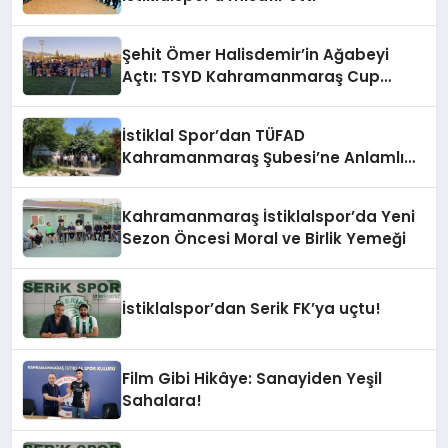
Şehit Ömer Halisdemir’in Ağabeyi
Açtı: TSYD Kahramanmaraş Cup
Başladı!
İstiklal Spor’dan TÜFAD
Kahramanmaraş Şubesi’ne Anlamlı
Ziyaret
Kahramanmaraş İstiklalspor’da Yeni
Sezon Öncesi Moral ve Birlik Yemeği
İstiklalspor’dan Serik FK’ya uçtu!
Film Gibi Hikâye: Sanayiden Yeşil
Sahalara!