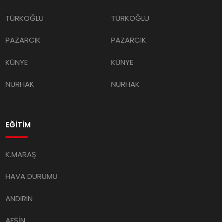
TÜRKOĞLU
TÜRKOĞLU
PAZARCIK
PAZARCIK
KÜNYE
KÜNYE
NURHAK
NURHAK
EĞİTİM
K.MARAŞ
HAVA DURUMU
ANDIRIN
AFŞİN