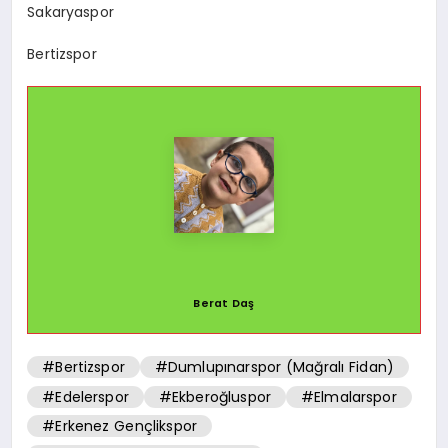
Sakaryaspor
Bertizspor
Berat Daş
#Bertizspor
#Dumlupınarspor (Mağralı Fidan)
#Edelerspor
#Ekberoğluspor
#Elmalarspor
#Erkenez Gençlikspor