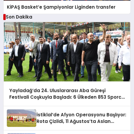
KİPAŞ Basket’e Şampiyonlar Liginden transfer
Son Dakika
Yayladağ’da 24. Uluslararası Aba Güreşi
Festivali Coşkuyla Başladı: 6 Ülkeden 853 Sporcu
Er Meydanında!
İstiklal’de Afyon Operasyonu Başlıyor:
Rota Çizildi, 11 Ağustos’ta Aslan
Pençesi Vurulacak!