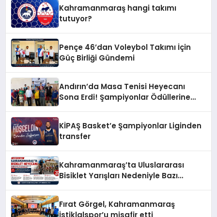
Kahramanmaraş hangi takımı
tutuyor?
Pençe 46’dan Voleybol Takımı İçin
Güç Birliği Gündemi
Andırın’da Masa Tenisi Heyecanı
Sona Erdi! Şampiyonlar Ödüllerine
Kavuştu
KİPAŞ Basket’e Şampiyonlar Liginden
transfer
Kahramanmaraş’ta Uluslararası
Bisiklet Yarışları Nedeniyle Bazı
Güzergahlar Trafiğe Kapatılacak
Fırat Görgel, Kahramanmaraş
İstiklalspor’u misafir etti