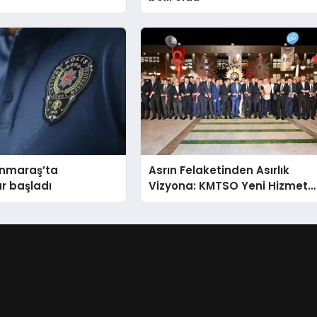
nmaraş’ta
Asrın Felaketinden Asırlık
r başladı
Vizyona: KMTSO Yeni Hizmet
Binası Görkemli Bir Törenle
Açıldı!