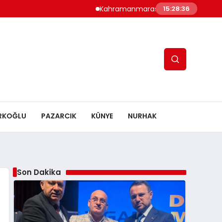
Kahramanmaraş’ta Altyapı Çoşkusu: Tsyd
15:28:38
RKOĞLU
PAZARCIK
KÜNYE
NURHAK
Son Dakika