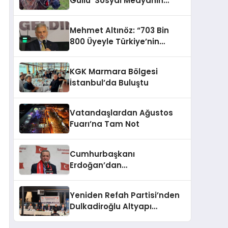
Güllü’ Sosyal Medyanın
Gözdesi Oldu
Mehmet Altınöz: “703 Bin
800 Üyeyle Türkiye’nin
Üçüncü Büyük Partisiyiz
KGK Marmara Bölgesi
İstanbul’da Buluştu
Vatandaşlardan Ağustos
Fuarı’na Tam Not
Cumhurbaşkanı
Erdoğan’dan
Kahramanmaraşlılara
müjde geldi
Yeniden Refah Partisi’nden
Dulkadiroğlu Altyapı
Açıklaması: “Sorumlusu