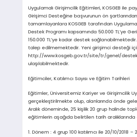
Uygulamalı Girişimcilik Eğitimleri, KOSGEB ile pa
Girişimci Desteğine başvurunun ön şartlarından 
tamamlayanlara KOSGEB tarafından Uygulamalı Giri
Destek Programı kapsamında 50.000 TL’ye Geri
150.000 TL’ye kadar destek sağlanabilmektedir. U
talep edilmemektedir. Yeni girişimci desteği için
http://www.kosgeb.gov.tr/site/tr/genel/deste
ulaşılabilmektedir.
Eğitimciler, Katılımcı Sayısı ve Eğitim Tarihleri
Eğitimler, Üniversitemiz Kariyer ve Girişimcilik
gerçekleştirilmekte olup, alanlarında önde gelen
Aralık döneminde, 25 kişilik 20 grup halinde topl
eğitimlerin aşağıda belirtilen tarih aralıklarınd
1. Dönem : 4 grup 100 katılımcı ile 20/10/2018 – 2