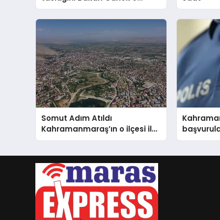
sundu
Somut Adım Atıldı
Kahrama
Kahramanmaraş’ın o ilçesi il
başvurula
olacak