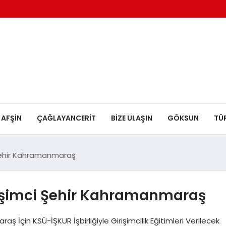
AFŞİN
ÇAĞLAYANCERİT
BİZE ULAŞIN
GÖKSUN
TÜ
Şehir Kahramanmaraş
rişimci Şehir Kahramanmaraş
 İçin KSÜ-İŞKUR İşbirliğiyle Girişimcilik Eğitimleri Verilecek