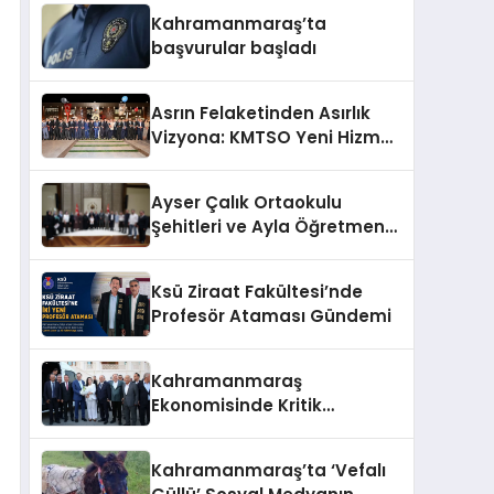
Kahramanmaraş’ta
başvurular başladı
Asrın Felaketinden Asırlık
Vizyona: KMTSO Yeni Hizmet
Binası Görkemli Bir Törenle
Açıldı!
Ayser Çalık Ortaokulu
Şehitleri ve Ayla Öğretmen
İçin Cumhurbaşkanlığı
Külliyesi’nde Anlamlı Kabul
Ksü Ziraat Fakültesi’nde
Profesör Ataması Gündemi
Kahramanmaraş
Ekonomisinde Kritik
Gündem
Kahramanmaraş’ta ‘Vefalı