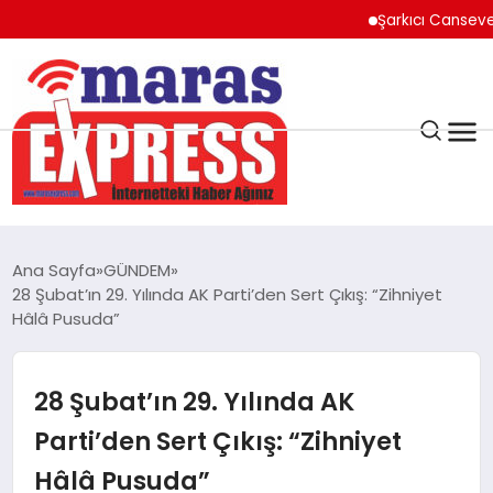
Şarkıcı Cansever Hayatı
K.MARAŞ
HAVA DURUMU
Ana Sayfa
GÜNDEM
ANDIRIN
28 Şubat’ın 29. Yılında AK Parti’den Sert Çıkış: “Zihniyet
Hâlâ Pusuda”
AFŞİN
28 Şubat’ın 29. Yılında AK
ÇAĞLAYANCERİT
Parti’den Sert Çıkış: “Zihniyet
Hâlâ Pusuda”
BİZE ULAŞIN