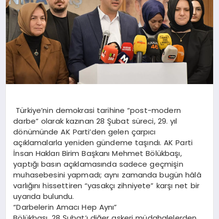
Türkiye’nin demokrasi tarihine “post-modern
darbe” olarak kazınan 28 Şubat süreci, 29. yıl
dönümünde AK Parti’den gelen çarpıcı
açıklamalarla yeniden gündeme taşındı. AK Parti
İnsan Hakları Birim Başkanı Mehmet Bölükbaşı,
yaptığı basın açıklamasında sadece geçmişin
muhasebesini yapmadı; aynı zamanda bugün hâlâ
varlığını hissettiren “yasakçı zihniyete” karşı net bir
uyarıda bulundu.
“Darbelerin Amacı Hep Aynı”
Bölükbaşı, 28 Şubat’ı diğer askeri müdahalelerden