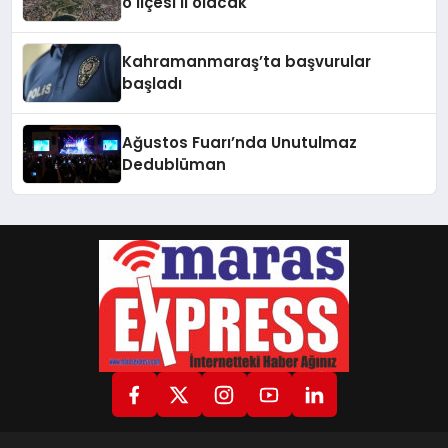
o ilçesi il olacak
Kahramanmaraş’ta başvurular
başladı
Ağustos Fuarı’nda Unutulmaz
Dedublüman