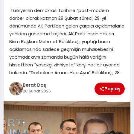
Türkiye’nin demokrasi tarihine “post-modern
GÖKSUN
darbe” olarak kazınan 28 Şubat süreci, 29. yıl
dönümünde AK Parti’den gelen çarpıcı açıklamalarla
yeniden gündeme taşındı. AK Parti İnsan Hakları
TÜRKOĞLU
Birim Başkanı Mehmet Bölükbaşı, yaptığı basın
açıklamasında sadece geçmişin muhasebesini
PAZARCIK
yapmadı; aynı zamanda bugün hâlâ varlığını
hissettiren “yasakçı zihniyete” karşı net bir uyarıda
KÜNYE
bulundu. “Darbelerin Amacı Hep Aynı” Bölükbaşı, 28…
Berat Daş
NURHAK
Paylaş
28 Şubat 2026