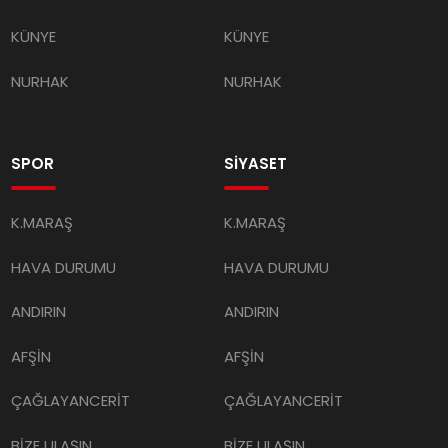
KÜNYE
KÜNYE
NURHAK
NURHAK
SPOR
SİYASET
K.MARAŞ
K.MARAŞ
HAVA DURUMU
HAVA DURUMU
ANDIRIN
ANDIRIN
AFŞİN
AFŞİN
ÇAĞLAYANCERİT
ÇAĞLAYANCERİT
BİZE ULAŞIN
BİZE ULAŞIN