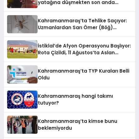
yatağına düşmekten son anda
kurtuldu
Kahramanmaraş’ta Tehlike Saçıyor:
Uzmanlardan Sarı Ömer (Böğ)
Uyarısı!
İstiklal’de Afyon Operasyonu Başlıyor:
Rota Çizildi, 11 Ağustos’ta Aslan
Pençesi Vurulacak!
Kahramanmaraş’ta TYP Kuraları Belli
Oldu
Kahramanmaraş hangi takımı
tutuyor?
Kahramanmaraş’ta kimse bunu
beklemiyordu