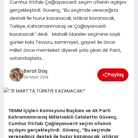
Cumhur İttifakı Çağlayancerit seçim ofisinin açılışını
gerçekleştirdi. Güvenç, “Bu seçimde vereceğiniz
GÖKSUN
destek ile huzur kazanacak, istikrar kazanacak,
Türkiye, Kahramanmaraş ve Çağlayancerit
kazanacak” dedi. Mahalli İdareler seçimine sayılı
TÜRKOĞLU
günler kala Tevazu, samimiyet, gayret ile önce
millet önce memleket diyerek yola çıkan AK Parti,
PAZARCIK
vatandaşlarla…
Berat Daş
KÜNYE
Paylaş
09 Mart 2019
NURHAK
TBMM İçişleri Komisyonu Başkanı ve AK Parti
Kahramanmaraş Milletvekili Celalettin Güvenç,
Cumhur İttifakı Çağlayancerit seçim ofisinin
açılışını gerçekleştirdi. Güvenç, “Bu seçimde
vereceğiniz destek ile huzur kazanacak, istikrar