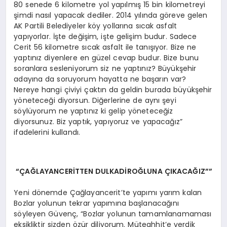
80 senede 6 kilometre yol yapılmış 15 bin kilometreyi
şimdi nasıl yapacak dediler. 2014 yılında göreve gelen
AK Partili Belediyeler köy yollarına sıcak asfalt
yapıyorlar. İşte değişim, işte gelişim budur. Sadece
Cerit 56 kilometre sıcak asfalt ile tanışıyor. Bize ne
yaptınız diyenlere en güzel cevap budur. Bize bunu
soranlara sesleniyorum siz ne yaptınız? Büyükşehir
adayına da soruyorum hayatta ne başarın var?
Nereye hangi çiviyi çaktın da geldin burada büyükşehir
yöneteceği diyorsun. Diğerlerine de aynı şeyi
söylüyorum ne yaptınız ki gelip yöneteceğiz
diyorsunuz. Biz yaptık, yapıyoruz ve yapacağız”
ifadelerini kullandı.
“ÇAĞLAYANCERİTTEN DULKADİROĞLUNA ÇIKACAĞIZ””
Yeni dönemde Çağlayancerit’te yapımı yarım kalan
Bozlar yolunun tekrar yapımına başlanacağını
söyleyen Güvenç, “Bozlar yolunun tamamlanamaması
eksikliktir sizden özür diliyorum. Müteahhit’e verdik