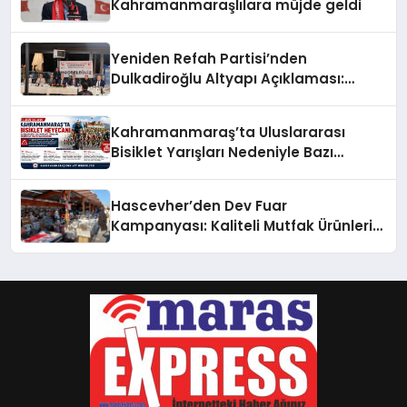
Kahramanmaraşlılara müjde geldi
Yeniden Refah Partisi’nden
Dulkadiroğlu Altyapı Açıklaması:
“Sorumlusu Belediye Değil”
Kahramanmaraş’ta Uluslararası
Bisiklet Yarışları Nedeniyle Bazı
Güzergahlar Trafiğe Kapatılacak
Hascevher’den Dev Fuar
Kampanyası: Kaliteli Mutfak Ürünleri
Uygun Fiyatlarla Vatandaşlarla
Buluşuyor