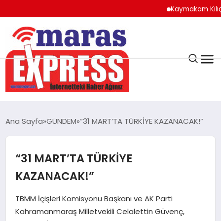
Kaymakam Kılıç’tan Ka
K.MARAŞ
HAVA DURUMU
Ana Sayfa
GÜNDEM
“31 MART’TA TÜRKİYE KAZANACAK!”
ANDIRIN
“31 MART’TA TÜRKİYE
AFŞİN
KAZANACAK!”
ÇAĞLAYANCERİT
TBMM İçişleri Komisyonu Başkanı ve AK Parti
Kahramanmaraş Milletvekili Celalettin Güvenç,
BİZE ULAŞIN