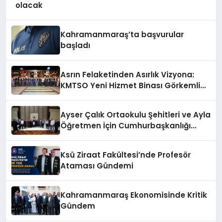
olacak
Kahramanmaraş’ta başvurular
başladı
Asrın Felaketinden Asırlık Vizyona:
KMTSO Yeni Hizmet Binası Görkemli
Bir Törenle Açıldı!
Ayser Çalık Ortaokulu Şehitleri ve Ayla
Öğretmen İçin Cumhurbaşkanlığı
Külliyesi’nde Anlamlı Kabul
Ksü Ziraat Fakültesi’nde Profesör
Ataması Gündemi
Kahramanmaraş Ekonomisinde Kritik
Gündem