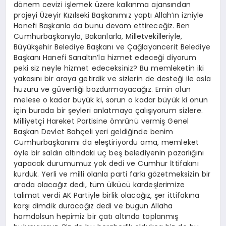
dönem cevizi işlemek üzere kalkınma ajansından
projeyi Üzeyir Kızılseki Başkanımız yaptı Allah’ın izniyle
Hanefi Başkanla da bunu devam ettireceğiz. Ben
Cumhurbaşkanıyla, Bakanlarla, Milletvekilleriyle,
Büyükşehir Belediye Başkanı ve Çağlayancerit Belediye
Başkanı Hanefi Sarıaltın’la hizmet edeceği diyorum
peki siz neyle hizmet edeceksiniz? Bu memleketin iki
yakasını bir araya getirdik ve sizlerin de desteği ile asla
huzuru ve güvenliği bozdurmayacağız. Emin olun
melese o kadar büyük ki, sorun o kadar büyük ki onun
için burada bir şeyleri anlatmaya çalışıyorum sizlere.
Milliyetçi Hareket Partisine ömrünü vermiş Genel
Başkan Devlet Bahçeli yeri geldiğinde benim
Cumhurbaşkanımı da eleştiriyordu ama, memleket
öyle bir saldırı altındaki üç beş belediyenin pazarlığını
yapacak durumumuz yok dedi ve Cumhur İttifakını
kurduk. Yerli ve milli olanla parti farkı gözetmeksizin bir
arada olacağız dedi, tüm ülkücü kardeşlerimize
talimat verdi AK Partiyle birlik olacağız, şer ittifakına
karşı dimdik duracağız dedi ve bugün Allaha
hamdolsun hepimiz bir çatı altında toplanmış