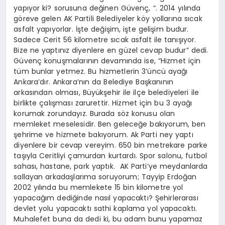
yapıyor ki? sorusuna değinen Güvenç, “. 2014 yılında
göreve gelen AK Partili Belediyeler köy yollarına sıcak
asfalt yapıyorlar. İşte değişim, işte gelişim budur.
Sadece Cerit 56 kilometre sıcak asfalt ile tanışıyor.
Bize ne yaptınız diyenlere en güzel cevap budur” dedi.
Güvenç konuşmalarının devamında ise, “Hizmet için
tüm bunlar yetmez. Bu hizmetlerin 3’üncü ayağı
Ankara’dır. Ankara’nın da Belediye Başkanının
arkasından olması, Büyükşehir ile ilçe belediyeleri ile
birlikte çalışması zarurettir. Hizmet için bu 3 ayağı
korumak zorundayız. Burada söz konusu olan
memleket meselesidir. Ben geleceğe bakıyorum, ben
şehrime ve hizmete bakıyorum. Ak Parti ney yaptı
diyenlere bir cevap vereyim. 650 bin metrekare parke
taşıyla Ceritliyi çamurdan kurtardı. Spor salonu, futbol
sahası, hastane, park yaptık. AK Parti’ye meydanlarda
sallayan arkadaşlarıma soruyorum; Tayyip Erdoğan
2002 yılında bu memlekete 15 bin kilometre yol
yapacağım dediğinde nasıl yapacaktı? Şehirlerarası
devlet yolu yapacaktı sathi kaplama yol yapacaktı.
Muhalefet buna da dedi ki, bu adam bunu yapamaz