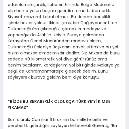
adamları sıkıştırdık, sabahın 6’sında Bölge Müdürünü
alıp ben o yolun başına getirdim ama bitiremedik.
Siyaset mazeret kabul etmez. Bu dönem öncelikli
işimiz bozlar yoldur. İkinci işimiz ise Çağlayancerit’ten
Dulkadiroğlu’na çıkacağız, çıkmak zorundayız ve
yapacağız da Allah’ın izniyle. Buraya gelmeden
Karayolları Genel Müdüründen randevu aldım,
Dulkadiroğlu Belediye Başkanını davet ettim ve bu yol
bizim olmazsa olmazımızdır dedim. Siz Ankara’da bunu
sadece 40 kilometrelik yol diye görürsünüz ama
benim bacılarım, kardeşlerim yol bittiğinde Malatya’ya
değil de Kahramanmaraş’a gidecek dedim. Bunu
söyleyerek buraya geldim ben” diye konuştu.
“BİZDE BU BERABERLİK OLDUKÇA TÜRKİYE’Yİ KİMSE
YIKAMAZ”
Son olarak, Cumhur İttifakının bu millete birlik ve
beraberlik getirdiğini söyleyen Milletvekili Güvenç, “Bu