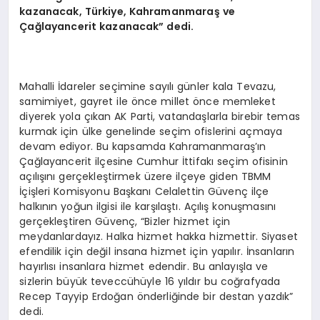
kazanacak, Türkiye, Kahramanmaraş ve
Çağlayancerit kazanacak” dedi.
Mahalli İdareler seçimine sayılı günler kala Tevazu,
samimiyet, gayret ile önce millet önce memleket
diyerek yola çıkan AK Parti, vatandaşlarla birebir temas
kurmak için ülke genelinde seçim ofislerini açmaya
devam ediyor. Bu kapsamda Kahramanmaraş’ın
Çağlayancerit ilçesine Cumhur İttifakı seçim ofisinin
açılışını gerçekleştirmek üzere ilçeye giden TBMM
İçişleri Komisyonu Başkanı Celalettin Güvenç ilçe
halkının yoğun ilgisi ile karşılaştı. Açılış konuşmasını
gerçekleştiren Güvenç, “Bizler hizmet için
meydanlardayız. Halka hizmet hakka hizmettir. Siyaset
efendilik için değil insana hizmet için yapılır. İnsanların
hayırlısı insanlara hizmet edendir. Bu anlayışla ve
sizlerin büyük teveccühüyle 16 yıldır bu coğrafyada
Recep Tayyip Erdoğan önderliğinde bir destan yazdık”
dedi.