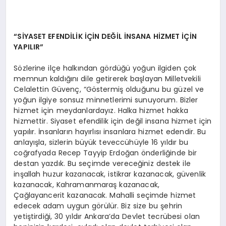
“SİYASET EFENDİLİK İÇİN DEĞİL İNSANA HİZMET İÇİN
YAPILIR”
Sözlerine ilçe halkından gördüğü yoğun ilgiden çok
memnun kaldığını dile getirerek başlayan Milletvekili
Celalettin Güvenç, “Göstermiş olduğunu bu güzel ve
yoğun ilgiye sonsuz minnetlerimi sunuyorum. Bizler
hizmet için meydanlardayız. Halka hizmet hakka
hizmettir. Siyaset efendilik için değil insana hizmet için
yapılır. İnsanların hayırlısı insanlara hizmet edendir. Bu
anlayışla, sizlerin büyük teveccühüyle 16 yıldır bu
coğrafyada Recep Tayyip Erdoğan önderliğinde bir
destan yazdık. Bu seçimde vereceğiniz destek ile
inşallah huzur kazanacak, istikrar kazanacak, güvenlik
kazanacak, Kahramanmaraş kazanacak,
Çağlayancerit kazanacak. Mahalli seçimde hizmet
edecek adam uygun görülür. Biz size bu şehrin
yetiştirdiği, 30 yıldır Ankara’da Devlet tecrübesi olan