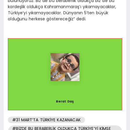
bulunuyoruz. Biz de bu beraberlik oldukça biz de bu
kardeşlik oldukça Kahramanmaraş’ı yıkamayacaklar,
Türkiye’yi yıkamayacaklar. Dünyanın 5’ten büyük
olduğunu herkese göstereceğiz” dedi.
Berat Daş
#31 MART’TA TÜRKİYE KAZANACAK
#BİZDE BU BERABERLİK OLDUKÇA TÜRKİYE’Yİ KİMSE