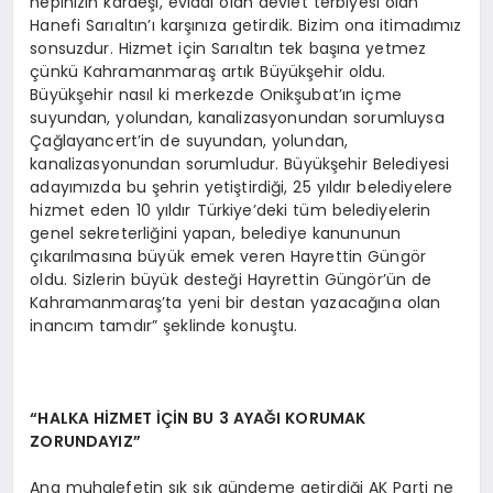
hepinizin kardeşi, evladı olan devlet terbiyesi olan
Hanefi Sarıaltın’ı karşınıza getirdik. Bizim ona itimadımız
sonsuzdur. Hizmet için Sarıaltın tek başına yetmez
çünkü Kahramanmaraş artık Büyükşehir oldu.
Büyükşehir nasıl ki merkezde Onikşubat’ın içme
suyundan, yolundan, kanalizasyonundan sorumluysa
Çağlayancert’in de suyundan, yolundan,
kanalizasyonundan sorumludur. Büyükşehir Belediyesi
adayımızda bu şehrin yetiştirdiği, 25 yıldır belediyelere
hizmet eden 10 yıldır Türkiye’deki tüm belediyelerin
genel sekreterliğini yapan, belediye kanununun
çıkarılmasına büyük emek veren Hayrettin Güngör
oldu. Sizlerin büyük desteği Hayrettin Güngör’ün de
Kahramanmaraş’ta yeni bir destan yazacağına olan
inancım tamdır” şeklinde konuştu.
“HALKA HİZMET İÇİN BU 3 AYAĞI KORUMAK
ZORUNDAYIZ”
Ana muhalefetin sık sık gündeme getirdiği AK Parti ne