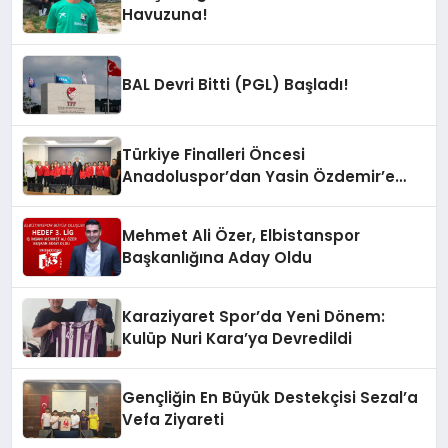
Havuzuna!
BAL Devri Bitti (PGL) Başladı!
Türkiye Finalleri Öncesi
Anadoluspor’dan Yasin Özdemir’e
Ziyaret
Mehmet Ali Özer, Elbistanspor
Başkanlığına Aday Oldu
Karaziyaret Spor’da Yeni Dönem:
Kulüp Nuri Kara’ya Devredildi
Gençliğin En Büyük Destekçisi Sezal’a
Vefa Ziyareti