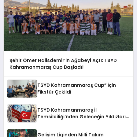
Şehit Ömer Halisdemir’in Ağabeyi Açtı: TSYD
Kahramanmaraş Cup Başladı!
TSYD Kahramanmaraş Cup” İçin
Fikstür Çekildi
TSYD Kahramanmaraş İl
Temsilciliği’nden Geleceğin Yıldızları
İçin Anlamlı Adım: “TSYD
Kahramanmaraş Cup” 1 Ağustos’ta
Gelişim Liginden Milli Takım
Başlıyor