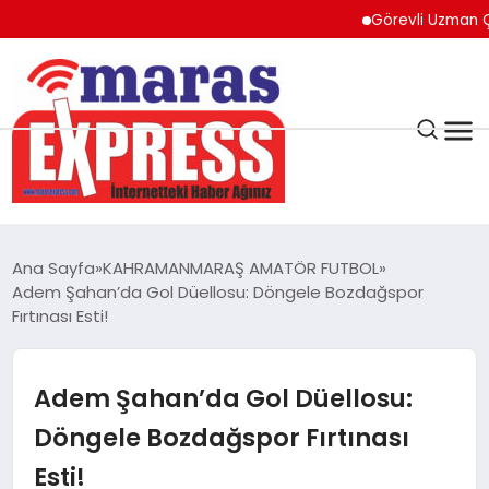
Görevli Uzman Çavuş E
K.MARAŞ
HAVA DURUMU
Ana Sayfa
KAHRAMANMARAŞ AMATÖR FUTBOL
ANDIRIN
Adem Şahan’da Gol Düellosu: Döngele Bozdağspor
Fırtınası Esti!
AFŞİN
Adem Şahan’da Gol Düellosu:
ÇAĞLAYANCERİT
Döngele Bozdağspor Fırtınası
Esti!
BİZE ULAŞIN