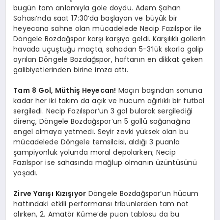
bugün tam anlamıyla gole doydu. Adem Şahan
Sahası’nda saat 17:30’da başlayan ve büyük bir
heyecana sahne olan mücadelede Necip Fazılspor ile
Döngele Bozdağspor karşı karşıya geldi. Karşılıklı gollerin
havada uçuştuğu maçta, sahadan 5-3’lük skorla galip
ayrılan Döngele Bozdağspor, haftanın en dikkat çeken
galibiyetlerinden birine imza attı.
Tam 8 Gol, Müthiş Heyecan!
Maçın başından sonuna
kadar her iki takım da açık ve hücum ağırlıklı bir futbol
sergiledi. Necip Fazılspor’un 3 gol bularak sergilediği
direnç, Döngele Bozdağspor’un 5 gollü sağanağına
engel olmaya yetmedi. Seyir zevki yüksek olan bu
mücadelede Döngele temsilcisi, aldığı 3 puanla
şampiyonluk yolunda moral depolarken; Necip
Fazılspor ise sahasında mağlup olmanın üzüntüsünü
yaşadı.
Zirve Yarışı Kızışıyor
Döngele Bozdağspor’un hücum
hattındaki etkili performansı tribünlerden tam not
alırken, 2. Amatör Küme’de puan tablosu da bu