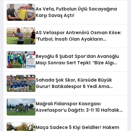
As Vefa, Futbolun Üçlü Sacayağına
Karşı Savaş Açtı!
AS Vefaspor Antrenörü Osman Köse:
“Futbol, İnsafı Olan Ayakların
Oyunudur”
Beyoğlu 6 Şubat Spor’dan Avanoğlu
Maçı Sonrası Sert Tepki: “Bize Algı
Yapıyorlar!”
Sahada Şok Skor, Kürsüde Büyük
Gurur! Batıkalespor 6 Yedi Ama
Kupayı Kaptı: Merhaba 1. Amatör
Küme!
Mağralı Fidanspor Kasırgası
Asvefaspor’u Dağıttı: 3-1! 10 Haftalık
Maraton Bitti, Yeşil-Beyazlılar 1.
Amatör’de!
Maça Sadece 5 Kişi Geldiler! Hakem