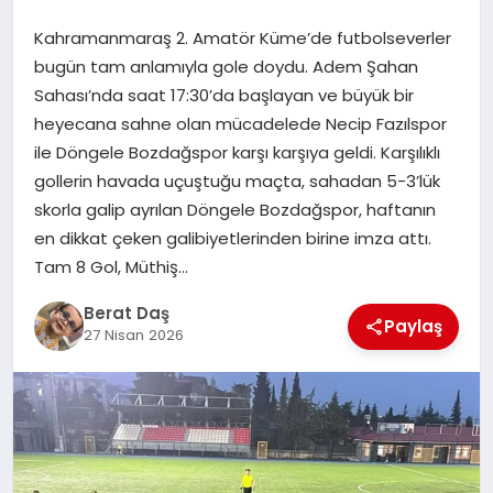
Kahramanmaraş 2. Amatör Küme’de futbolseverler
GÖKSUN
bugün tam anlamıyla gole doydu. Adem Şahan
Sahası’nda saat 17:30’da başlayan ve büyük bir
heyecana sahne olan mücadelede Necip Fazılspor
TÜRKOĞLU
ile Döngele Bozdağspor karşı karşıya geldi. Karşılıklı
gollerin havada uçuştuğu maçta, sahadan 5-3’lük
PAZARCIK
skorla galip ayrılan Döngele Bozdağspor, haftanın
en dikkat çeken galibiyetlerinden birine imza attı.
KÜNYE
Tam 8 Gol, Müthiş…
Berat Daş
NURHAK
Paylaş
27 Nisan 2026