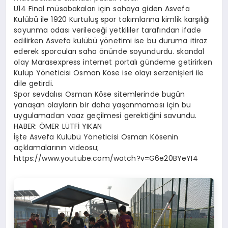
U14 Final müsabakaları için sahaya giden Asvefa
Kulübü ile 1920 Kurtuluş spor takımlarına kimlik karşılığı
soyunma odası verileceği yetkililer tarafından ifade
edilirken Asvefa kulübü yönetimi ise bu duruma itiraz
ederek sporcuları saha önünde soyundurdu. skandal
olay Marasexpress internet portalı gündeme getirirken
Kulüp Yöneticisi Osman Köse ise olayı serzenişleri ile
dile getirdi.
Spor sevdalısı Osman Köse sitemlerinde bugün
yanaşan olayların bir daha yaşanmaması için bu
uygulamadan vaaz geçilmesi gerektiğini savundu.
HABER: ÖMER LÜTFİ YIKAN
İşte Asvefa Kulübü Yöneticisi Osman Kösenin
açklamalarının videosu;
https://www.youtube.com/watch?v=G6e20BYeYI4