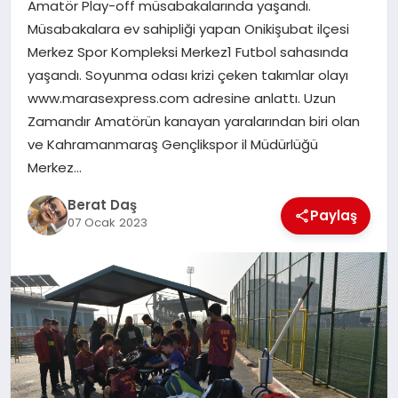
Amatör Play-off müsabakalarında yaşandı.
Müsabakalara ev sahipliği yapan Onikişubat ilçesi
GÖKSUN
Merkez Spor Kompleksi Merkez1 Futbol sahasında
yaşandı. Soyunma odası krizi çeken takımlar olayı
www.marasexpress.com adresine anlattı. Uzun
TÜRKOĞLU
Zamandır Amatörün kanayan yaralarından biri olan
ve Kahramanmaraş Gençlikspor il Müdürlüğü
PAZARCIK
Merkez…
Berat Daş
KÜNYE
Paylaş
07 Ocak 2023
NURHAK