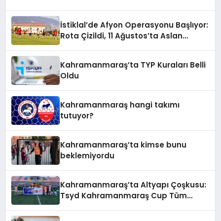
İstiklal’de Afyon Operasyonu Başlıyor:
Rota Çizildi, 11 Ağustos’ta Aslan
Pençesi Vurulacak!
Kahramanmaraş’ta TYP Kuraları Belli
Oldu
Kahramanmaraş hangi takımı
tutuyor?
Kahramanmaraş’ta kimse bunu
beklemiyordu
Kahramanmaraş’ta Altyapı Çoşkusu:
Tsyd Kahramanmaraş Cup Tüm
Hızıyla Devam Ediyor