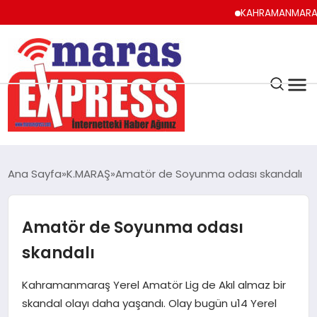
KAHRAMANMARAŞ UYUMA, A
K.MARAŞ
HAVA DURUMU
Ana Sayfa
K.MARAŞ
Amatör de Soyunma odası skandalı
ANDIRIN
Amatör de Soyunma odası
AFŞİN
skandalı
ÇAĞLAYANCERİT
Kahramanmaraş Yerel Amatör Lig de Akıl almaz bir
skandal olayı daha yaşandı. Olay bugün u14 Yerel
BİZE ULAŞIN