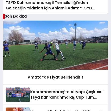
TSYD Kahramanmaraş İl Temsilciliği’nden
Geleceğin Yıldızları İçin Anlamlı Adım: “TSYD
Kahramanmaraş Cup” 1 Ağustos’ta Başlıyor
Son Dakika
Amatör’de Fiyat Belirlendi!!!
Kahramanmaraş’ta Altyapı Çoşkusu:
Tsyd Kahramanmaraş Cup Tüm
Hızıyla Devam Ediyor