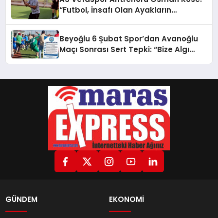
“Futbol, İnsafı Olan Ayakların
Oyunudur”
Beyoğlu 6 Şubat Spor’dan Avanoğlu
Maçı Sonrası Sert Tepki: “Bize Algı
Yapıyorlar!”
GÜNDEM
EKONOMİ