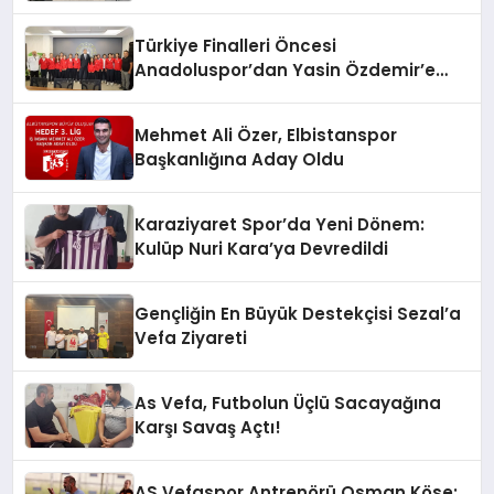
Türkiye Finalleri Öncesi
Anadoluspor’dan Yasin Özdemir’e
Ziyaret
Mehmet Ali Özer, Elbistanspor
Başkanlığına Aday Oldu
Karaziyaret Spor’da Yeni Dönem:
Kulüp Nuri Kara’ya Devredildi
Gençliğin En Büyük Destekçisi Sezal’a
Vefa Ziyareti
As Vefa, Futbolun Üçlü Sacayağına
Karşı Savaş Açtı!
AS Vefaspor Antrenörü Osman Köse: