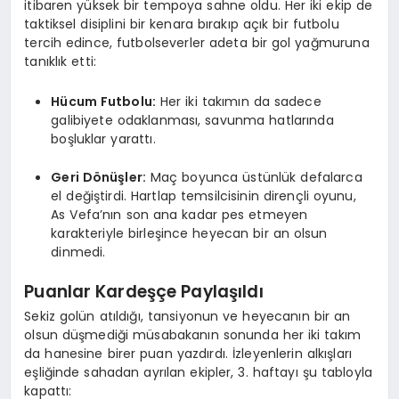
itibaren yüksek bir tempoya sahne oldu. Her iki ekip de
taktiksel disiplini bir kenara bırakıp açık bir futbolu
tercih edince, futbolseverler adeta bir gol yağmuruna
tanıklık etti:
Hücum Futbolu:
Her iki takımın da sadece
galibiyete odaklanması, savunma hatlarında
boşluklar yarattı.
Geri Dönüşler:
Maç boyunca üstünlük defalarca
el değiştirdi. Hartlap temsilcisinin dirençli oyunu,
As Vefa’nın son ana kadar pes etmeyen
karakteriyle birleşince heyecan bir an olsun
dinmedi.
Puanlar Kardeşçe Paylaşıldı
Sekiz golün atıldığı, tansiyonun ve heyecanın bir an
olsun düşmediği müsabakanın sonunda her iki takım
da hanesine birer puan yazdırdı. İzleyenlerin alkışları
eşliğinde sahadan ayrılan ekipler, 3. haftayı şu tabloyla
kapattı: