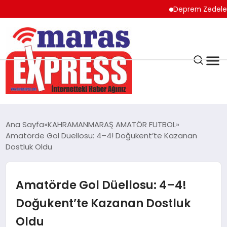
Deprem Zedeler için ön
K.MARAŞ
HAVA DURUMU
Ana Sayfa
KAHRAMANMARAŞ AMATÖR FUTBOL
ANDIRIN
Amatörde Gol Düellosu: 4–4! Doğukent’te Kazanan
Dostluk Oldu
AFŞİN
Amatörde Gol Düellosu: 4–4!
ÇAĞLAYANCERİT
Doğukent’te Kazanan Dostluk
Oldu
BİZE ULAŞIN