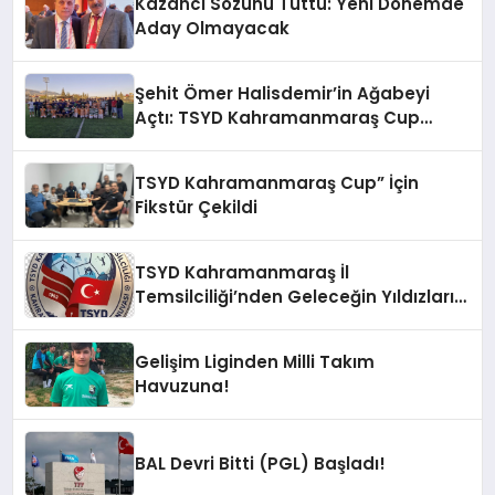
Kazancı Sözünü Tuttu: Yeni Dönemde
Aday Olmayacak
Şehit Ömer Halisdemir’in Ağabeyi
Açtı: TSYD Kahramanmaraş Cup
Başladı!
TSYD Kahramanmaraş Cup” İçin
Fikstür Çekildi
TSYD Kahramanmaraş İl
Temsilciliği’nden Geleceğin Yıldızları
İçin Anlamlı Adım: “TSYD
Kahramanmaraş Cup” 1 Ağustos’ta
Gelişim Liginden Milli Takım
Başlıyor
Havuzuna!
BAL Devri Bitti (PGL) Başladı!