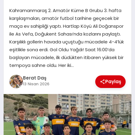
Kahramanmaraş 2. Amatör Küme B Grubu 3. hafta
GÖKSUN
karşılaşmaları, amatör futbol tarihine geçecek bir
maça ev sahipliği yaptı. Hartlap Köyü Ali Doğanspor
ile As Vefa, Doğukent Sahası’nda kozlarını paylaştı.
TÜRKOĞLU
Karşılıklı gollerin havada uçuştuğu mücadele 4-4’lük
eşitlikle sona erdi. Gol Oldu Yağdı! Saat 16:00’da
PAZARCIK
başlayan mücadele, ilk düdükten itibaren yüksek bir
tempoya sahne oldu. Her iki…
KÜNYE
Berat Daş
Paylaş
13 Nisan 2026
NURHAK