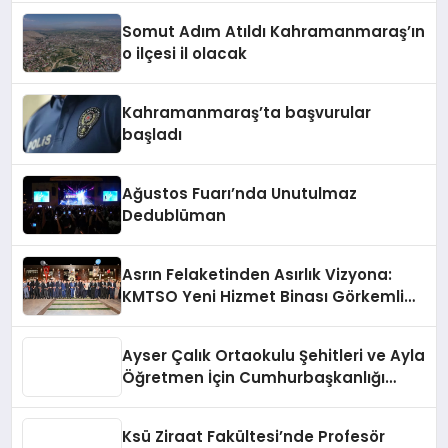
Somut Adım Atıldı Kahramanmaraş’ın
o ilçesi il olacak
Kahramanmaraş’ta başvurular
başladı
Ağustos Fuarı’nda Unutulmaz
Dedublüman
Asrın Felaketinden Asırlık Vizyona:
KMTSO Yeni Hizmet Binası Görkemli
Bir Törenle Açıldı!
Ayser Çalık Ortaokulu Şehitleri ve Ayla
Öğretmen İçin Cumhurbaşkanlığı
Külliyesi’nde Anlamlı Kabul
Ksü Ziraat Fakültesi’nde Profesör