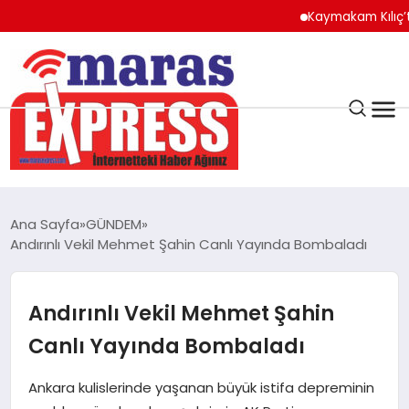
Kaymakam Kılıç’tan Ka
K.MARAŞ
HAVA DURUMU
Ana Sayfa
GÜNDEM
ANDIRIN
Andırınlı Vekil Mehmet Şahin Canlı Yayında Bombaladı
AFŞİN
Andırınlı Vekil Mehmet Şahin
Canlı Yayında Bombaladı
ÇAĞLAYANCERİT
Ankara kulislerinde yaşanan büyük istifa depreminin
BİZE ULAŞIN