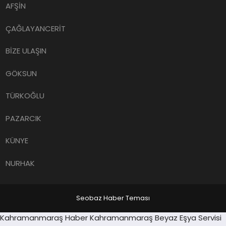
AFŞİN
ÇAĞLAYANCERİT
BİZE ULAŞIN
GÖKSUN
TÜRKOĞLU
PAZARCIK
KÜNYE
NURHAK
Seobaz Haber Teması
Sancaktepe
Kahramanmaraş Haber
Kahramanmaraş Beyaz Eşya Servisi