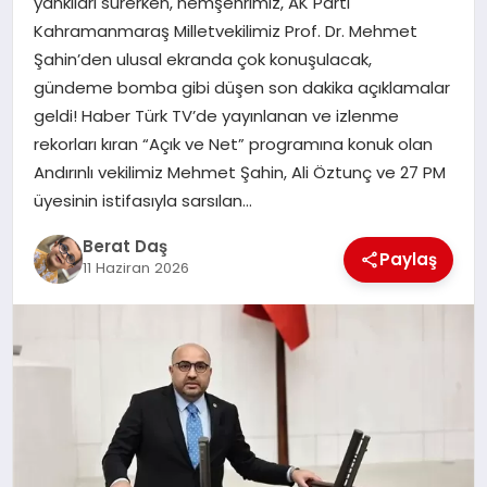
yankıları sürerken, hemşehrimiz, AK Parti
Kahramanmaraş Milletvekilimiz Prof. Dr. Mehmet
Şahin’den ulusal ekranda çok konuşulacak,
GÖKSUN
gündeme bomba gibi düşen son dakika açıklamalar
geldi! Haber Türk TV’de yayınlanan ve izlenme
TÜRKOĞLU
rekorları kıran “Açık ve Net” programına konuk olan
Andırınlı vekilimiz Mehmet Şahin, Ali Öztunç ve 27 PM
PAZARCIK
üyesinin istifasıyla sarsılan…
Berat Daş
KÜNYE
Paylaş
11 Haziran 2026
NURHAK