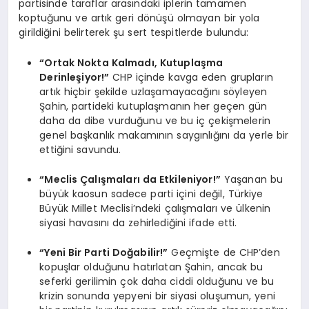
partisinde taraflar arasındaki iplerin tamamen
koptuğunu ve artık geri dönüşü olmayan bir yola
girildiğini belirterek şu sert tespitlerde bulundu:
“Ortak Nokta Kalmadı, Kutuplaşma
Derinleşiyor!”
CHP içinde kavga eden grupların
artık hiçbir şekilde uzlaşamayacağını söyleyen
Şahin, partideki kutuplaşmanın her geçen gün
daha da dibe vurduğunu ve bu iç çekişmelerin
genel başkanlık makamının saygınlığını da yerle bir
ettiğini savundu.
“Meclis Çalışmaları da Etkileniyor!”
Yaşanan bu
büyük kaosun sadece parti içini değil, Türkiye
Büyük Millet Meclisi’ndeki çalışmaları ve ülkenin
siyasi havasını da zehirlediğini ifade etti.
“Yeni Bir Parti Doğabilir!”
Geçmişte de CHP’den
kopuşlar olduğunu hatırlatan Şahin, ancak bu
seferki gerilimin çok daha ciddi olduğunu ve bu
krizin sonunda yepyeni bir siyasi oluşumun, yeni