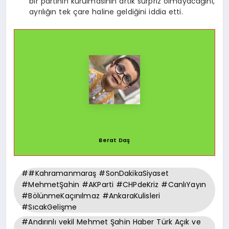
bir partinin kurulmasının artık sürpriz olmayacağını,
ayrılığın tek çare haline geldiğini iddia etti.
Berat Daş
##Kahramanmaraş #SonDakikaSiyaset
#MehmetŞahin #AKParti #CHPdeKriz #CanlıYayın
#BölünmeKaçınılmaz #AnkaraKulisleri
#SıcakGelişme
#Andırınlı vekil Mehmet Şahin Haber Türk Açık ve