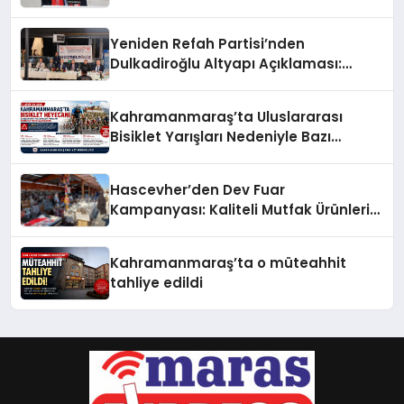
Yeniden Refah Partisi’nden
Dulkadiroğlu Altyapı Açıklaması:
“Sorumlusu Belediye Değil”
Kahramanmaraş’ta Uluslararası
Bisiklet Yarışları Nedeniyle Bazı
Güzergahlar Trafiğe Kapatılacak
Hascevher’den Dev Fuar
Kampanyası: Kaliteli Mutfak Ürünleri
Uygun Fiyatlarla Vatandaşlarla
Buluşuyor
Kahramanmaraş’ta o müteahhit
tahliye edildi