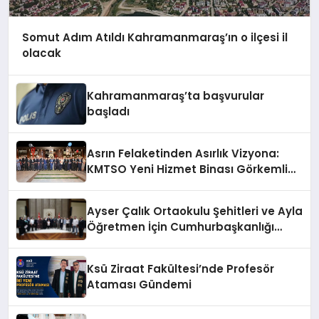
Somut Adım Atıldı Kahramanmaraş’ın o ilçesi il
olacak
Kahramanmaraş’ta başvurular
başladı
Asrın Felaketinden Asırlık Vizyona:
KMTSO Yeni Hizmet Binası Görkemli
Bir Törenle Açıldı!
Ayser Çalık Ortaokulu Şehitleri ve Ayla
Öğretmen İçin Cumhurbaşkanlığı
Külliyesi’nde Anlamlı Kabul
Ksü Ziraat Fakültesi’nde Profesör
Ataması Gündemi