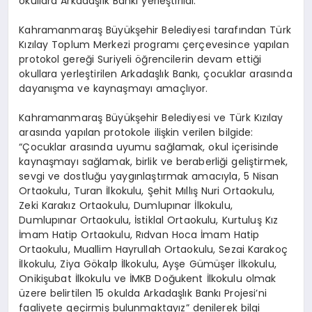
okullara Arkadaşlık Bankı yerleştirildi.
Kahramanmaraş Büyükşehir Belediyesi tarafından Türk
Kızılay Toplum Merkezi programı çerçevesince yapılan
protokol gereği Suriyeli öğrencilerin devam ettiği
okullara yerleştirilen Arkadaşlık Bankı, çocuklar arasında
dayanışma ve kaynaşmayı amaçlıyor.
Kahramanmaraş Büyükşehir Belediyesi ve Türk Kızılay
arasında yapılan protokole ilişkin verilen bilgide:
“Çocuklar arasında uyumu sağlamak, okul içerisinde
kaynaşmayı sağlamak, birlik ve beraberliği geliştirmek,
sevgi ve dostluğu yaygınlaştırmak amacıyla, 5 Nisan
Ortaokulu, Turan İlkokulu, Şehit Mıllış Nuri Ortaokulu,
Zeki Karakız Ortaokulu, Dumlupınar İlkokulu,
Dumlupınar Ortaokulu, İstiklal Ortaokulu, Kurtuluş Kız
İmam Hatip Ortaokulu, Rıdvan Hoca İmam Hatip
Ortaokulu, Muallim Hayrullah Ortaokulu, Sezai Karakoç
İlkokulu, Ziya Gökalp İlkokulu, Ayşe Gümüşer İlkokulu,
Onikişubat İlkokulu ve İMKB Doğukent İlkokulu olmak
üzere belirtilen 15 okulda Arkadaşlık Bankı Projesi’ni
faaliyete geçirmiş bulunmaktayız” denilerek bilgi