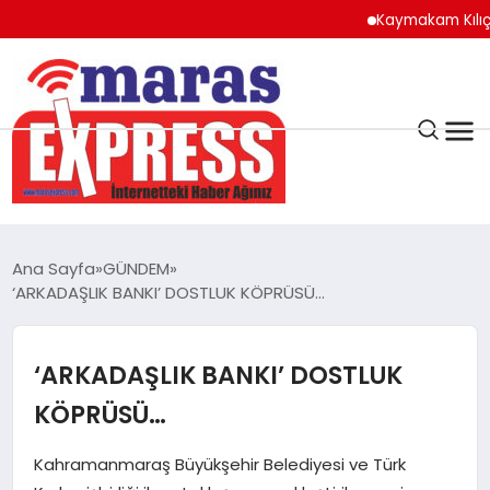
Kaymakam Kılıç’tan K
K.MARAŞ
HAVA DURUMU
Ana Sayfa
GÜNDEM
ANDIRIN
‘ARKADAŞLIK BANKI’ DOSTLUK KÖPRÜSÜ…
AFŞİN
‘ARKADAŞLIK BANKI’ DOSTLUK
KÖPRÜSÜ…
ÇAĞLAYANCERİT
Kahramanmaraş Büyükşehir Belediyesi ve Türk
BİZE ULAŞIN