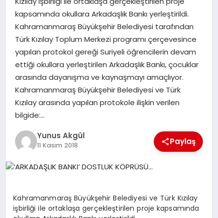
Kızılay işbirliği ile ortaklaşa gerçekleştirilen proje
kapsamında okullara Arkadaşlık Bankı yerleştirildi.
Kahramanmaraş Büyükşehir Belediyesi tarafından
GÖKSUN
Türk Kızılay Toplum Merkezi programı çerçevesince
yapılan protokol gereği Suriyeli öğrencilerin devam
TÜRKOĞLU
ettiği okullara yerleştirilen Arkadaşlık Bankı, çocuklar
arasında dayanışma ve kaynaşmayı amaçlıyor.
PAZARCIK
Kahramanmaraş Büyükşehir Belediyesi ve Türk
Kızılay arasında yapılan protokole ilişkin verilen
KÜNYE
bilgide:…
Yunus Akgül
Paylaş
NURHAK
11 Kasım 2018
Kahramanmaraş Büyükşehir Belediyesi ve Türk Kızılay
işbirliği ile ortaklaşa gerçekleştirilen proje kapsamında