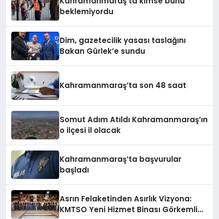
Kahramanmaraş’ta kimse bunu
beklemiyordu
Dim, gazetecilik yasası taslağını
Bakan Gürlek’e sundu
Kahramanmaraş’ta son 48 saat
Somut Adım Atıldı Kahramanmaraş’ın
o ilçesi il olacak
Kahramanmaraş’ta başvurular
başladı
Asrın Felaketinden Asırlık Vizyona:
KMTSO Yeni Hizmet Binası Görkemli