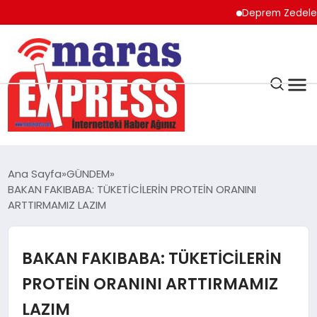
Deprem Zedeler için ö
K.MARAŞ
HAVA DURUMU
Ana Sayfa
GÜNDEM
ANDIRIN
BAKAN FAKIBABA: TÜKETİCİLERİN PROTEİN ORANINI
ARTTIRMAMIZ LAZIM
AFŞİN
BAKAN FAKIBABA: TÜKETİCİLERİN
ÇAĞLAYANCERİT
PROTEİN ORANINI ARTTIRMAMIZ
LAZIM
BİZE ULAŞIN