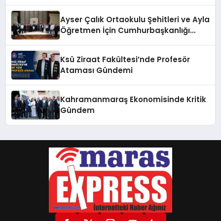
Bir Törenle Açıldı!
Ayser Çalık Ortaokulu Şehitleri ve Ayla
Öğretmen İçin Cumhurbaşkanlığı
Külliyesi’nde Anlamlı Kabul
Ksü Ziraat Fakültesi’nde Profesör
Ataması Gündemi
Kahramanmaraş Ekonomisinde Kritik
Gündem