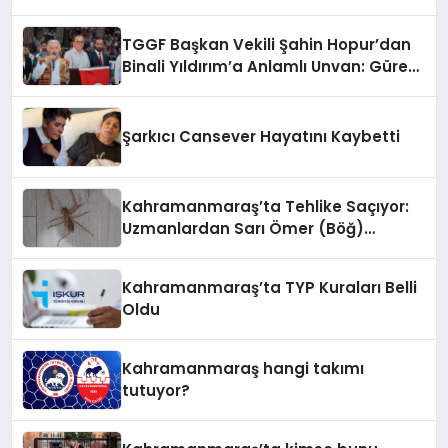
TGGF Başkan Vekili Şahin Hopur’dan
Binali Yıldırım’a Anlamlı Unvan: Güreş
Ağası Oldu!
Şarkıcı Cansever Hayatını Kaybetti
Kahramanmaraş’ta Tehlike Saçıyor:
Uzmanlardan Sarı Ömer (Böğ)
Uyarısı!
Kahramanmaraş’ta TYP Kuraları Belli
Oldu
Kahramanmaraş hangi takımı
tutuyor?