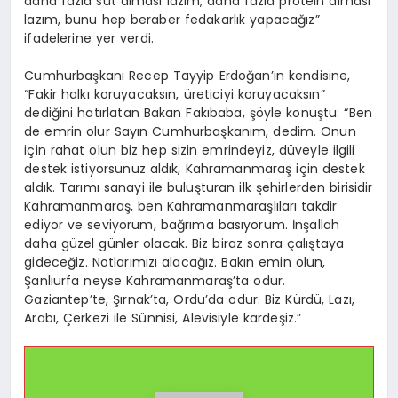
daha fazla süt alması lazım, daha fazla protein alması
lazım, bunu hep beraber fedakarlık yapacağız”
ifadelerine yer verdi.
Cumhurbaşkanı Recep Tayyip Erdoğan’ın kendisine,
“Fakir halkı koruyacaksın, üreticiyi koruyacaksın”
dediğini hatırlatan Bakan Fakıbaba, şöyle konuştu: “Ben
de emrin olur Sayın Cumhurbaşkanım, dedim. Onun
için rahat olun biz hep sizin emrindeyiz, düveyle ilgili
destek istiyorsunuz aldık, Kahramanmaraş için destek
aldık. Tarımı sanayi ile buluşturan ilk şehirlerden birisidir
Kahramanmaraş, ben Kahramanmaraşlıları takdir
ediyor ve seviyorum, bağrıma basıyorum. İnşallah
daha güzel günler olacak. Biz biraz sonra çalıştaya
gideceğiz. Notlarımızı alacağız. Bakın emin olun,
Şanlıurfa neyse Kahramanmaraş’ta odur.
Gaziantep’te, Şırnak’ta, Ordu’da odur. Biz Kürdü, Lazı,
Arabı, Çerkezi ile Sünnisi, Alevisiyle kardeşiz.”