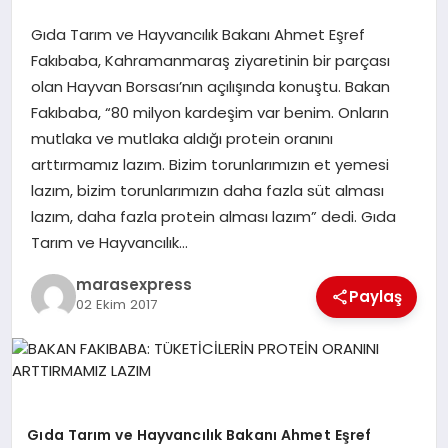
Gıda Tarım ve Hayvancılık Bakanı Ahmet Eşref
GÖKSUN
Fakıbaba, Kahramanmaraş ziyaretinin bir parçası
olan Hayvan Borsası’nın açılışında konuştu. Bakan
Fakıbaba, “80 milyon kardeşim var benim. Onların
TÜRKOĞLU
mutlaka ve mutlaka aldığı protein oranını
arttırmamız lazım. Bizim torunlarımızın et yemesi
PAZARCIK
lazım, bizim torunlarımızın daha fazla süt alması
lazım, daha fazla protein alması lazım” dedi. Gıda
KÜNYE
Tarım ve Hayvancılık…
marasexpress
NURHAK
Paylaş
02 Ekim 2017
Gıda Tarım ve Hayvancılık Bakanı Ahmet Eşref