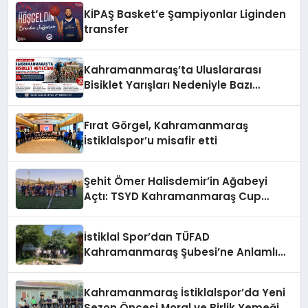
KİPAŞ Basket’e Şampiyonlar Liginden
transfer
Kahramanmaraş’ta Uluslararası
Bisiklet Yarışları Nedeniyle Bazı
Güzergahlar Trafiğe Kapatılacak
Fırat Görgel, Kahramanmaraş
İstiklalspor’u misafir etti
Şehit Ömer Halisdemir’in Ağabeyi
Açtı: TSYD Kahramanmaraş Cup
Başladı!
İstiklal Spor’dan TÜFAD
Kahramanmaraş Şubesi’ne Anlamlı
Ziyaret
Kahramanmaraş İstiklalspor’da Yeni
Sezon Öncesi Moral ve Birlik Yemeği