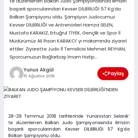
te düzenlenen Balkan Judo Şampiyonasında ilimizin
başarılı sporcularından Kevser DİLBİRLİĞİ 57 Kg’da
Balkan Şampiyonu oldu. Şampiyon Judocumuz
GÖKSUN
Kevser DİLBİRLİĞİ ve Antrenörleri Hamza SELEN,
Mustafa KARAKIZ, Ertuğrul TİYEK, Gençlik ve Spor İl
TÜRKOĞLU
Müdürümüz Ali İhsan KABAKCI’ yı makamında ziyaret
ettiler. Ziyarette Judo İl Temsilcisi Mehmet REYHAN,
PAZARCIK
Sporcumuzun Bağlarbaşı İmam Hatip…
Yunus Akgül
KÜNYE
Paylaş
15 Ağustos 2018
NURHAK
28-29 Temmuz 2018 tarihlerinde Yunanistan Selanik’
te düzenlenen Balkan Judo Şampiyonasında ilimizin
başarılı sporcularından Kevser DİLBİRLİĞİ 57 Kg’da
Balkan Şampiyonu oldu.