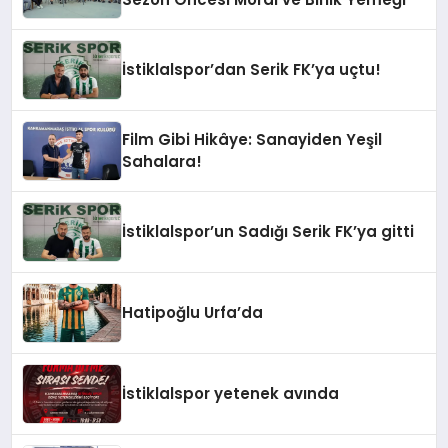
İstiklalspor’dan Serik FK’ya uçtu!
Film Gibi Hikâye: Sanayiden Yeşil
Sahalara!
İstiklalspor’un Sadığı Serik FK’ya gitti
Hatipoğlu Urfa’da
İstiklalspor yetenek avında