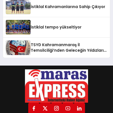
İstiklal Kahramanlarına Sahip Çıkıyor
İstiklal tempo yükseltiyor
TSYD Kahramanmaraş İl
Temsilciliği’nden Geleceğin Yıldızları
İçin Anlamlı Adım: “TSYD
Kahramanmaraş Cup” 1 Ağustos’ta
Başlıyor