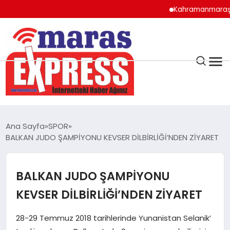
Kahramanmaraş’ın Doğa
K.MARAŞ
HAVA DURUMU
Ana Sayfa
SPOR
ANDIRIN
BALKAN JUDO ŞAMPİYONU KEVSER DİLBİRLİĞİ’NDEN ZİYARET
AFŞİN
BALKAN JUDO ŞAMPİYONU
KEVSER DİLBİRLİĞİ’NDEN ZİYARET
ÇAĞLAYANCERİT
28-29 Temmuz 2018 tarihlerinde Yunanistan Selanik’
BİZE ULAŞIN