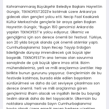
Kahramanmaraş Büyükşehir Belediye Başkanı Hayrettin
Güngör, TEKNOFEST2023’e katılmak üzere Ankara’ya
gidecek olan gençleri yolcu etti. Necip Fazıl Kısakürek
Kültür Merkezi’nde gençlerle bir araya gelen Başkan
Hayrettin Güngör, “Bugün 160 gencimizi Ankara’da
yapılan TEKNOFEST’e yolcu ediyoruz. Ülkemiz ve
gençliğimiz için son derece önemli bir festival. Türkiye,
son 20 yılda birçok alanda çok önemli atılımlar yaptı.
Cumhurbaşkanımız Sayın Recep Tayyip Erdoğan
liderliğinde dünyayı imrendirecek çok büyük işler
başardık. TEKNOFEST’in ana teması olan savunma
sanayiinde de çok büyük işlere imza attık. Bizim
mühendislerimiz, yerli ve milli araçlarımızı ürettiler. Hep
birlikte bunun gururunu yaşıyoruz. Gençlerimizin de bu
festivale katılması, burada elde edilen başarıların
sürdürülmesi ve daha da üst seviyeye çıkarılması son
derece önemli. Yerli ve milli araçlarımızı gören
gençlerimiz ilham alacak ve inşallah ilerde bu bayrağı
teslim alarak daha da ileri taşıyacaktır. Ülkemizin bu
noktalara ulaşmasında Sayın Cumhurbaşkanımız
başta olmak üzere emeği geçen herkese yürekten