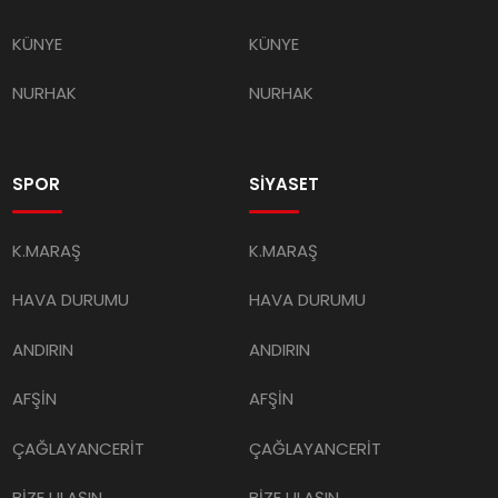
KÜNYE
KÜNYE
NURHAK
NURHAK
SPOR
SİYASET
K.MARAŞ
K.MARAŞ
HAVA DURUMU
HAVA DURUMU
ANDIRIN
ANDIRIN
AFŞİN
AFŞİN
ÇAĞLAYANCERİT
ÇAĞLAYANCERİT
BİZE ULAŞIN
BİZE ULAŞIN