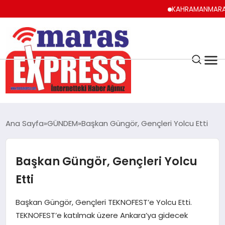
KAHRAMANMARAŞ UYUMA,
K.MARAŞ
HAVA DURUMU
Ana Sayfa
GÜNDEM
Başkan Güngör, Gençleri Yolcu Etti
ANDIRIN
Başkan Güngör, Gençleri Yolcu
AFŞİN
Etti
ÇAĞLAYANCERİT
Başkan Güngör, Gençleri TEKNOFEST’e Yolcu Etti.
TEKNOFEST’e katılmak üzere Ankara’ya gidecek
BİZE ULAŞIN