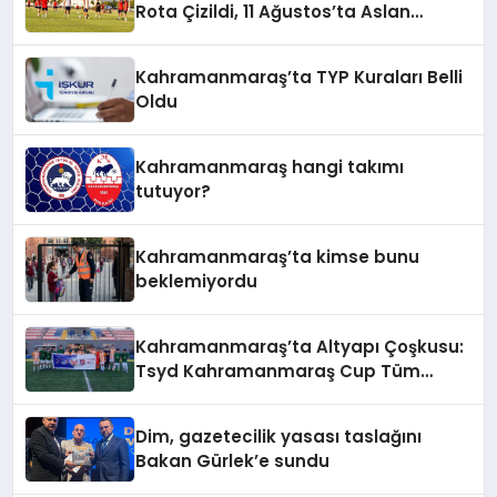
Rota Çizildi, 11 Ağustos’ta Aslan
Pençesi Vurulacak!
Kahramanmaraş’ta TYP Kuraları Belli
Oldu
Kahramanmaraş hangi takımı
tutuyor?
Kahramanmaraş’ta kimse bunu
beklemiyordu
Kahramanmaraş’ta Altyapı Çoşkusu:
Tsyd Kahramanmaraş Cup Tüm
Hızıyla Devam Ediyor
Dim, gazetecilik yasası taslağını
Bakan Gürlek’e sundu