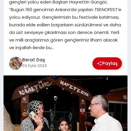
gençleri yolcu eden Başkan Hayrettin Güngör,
“Bugün 160 gencimizi Ankara’da yapılan TEKNOFEST’e
GÖKSUN
yolcu ediyoruz. Gençlerimizin bu festivale katılması,
burada elde edilen başarıların sürdürülmesi ve daha
da üst seviyeye çıkarılması son derece önemli. Yerli
TÜRKOĞLU
ve milli araçlarımızı gören gençlerimiz ilham alacak
ve inşallah ilerde bu…
PAZARCIK
Berat Daş
Paylaş
03 Eylül 2023
KÜNYE
NURHAK