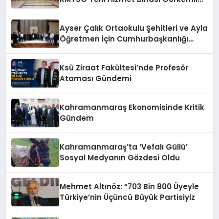
Bir Törenle Açıldı!
Ayser Çalık Ortaokulu Şehitleri ve Ayla
Öğretmen İçin Cumhurbaşkanlığı
Külliyesi’nde Anlamlı Kabul
Ksü Ziraat Fakültesi’nde Profesör
Ataması Gündemi
Kahramanmaraş Ekonomisinde Kritik
Gündem
Kahramanmaraş’ta ‘Vefalı Güllü’
Sosyal Medyanın Gözdesi Oldu
Mehmet Altınöz: “703 Bin 800 Üyeyle
Türkiye’nin Üçüncü Büyük Partisiyiz