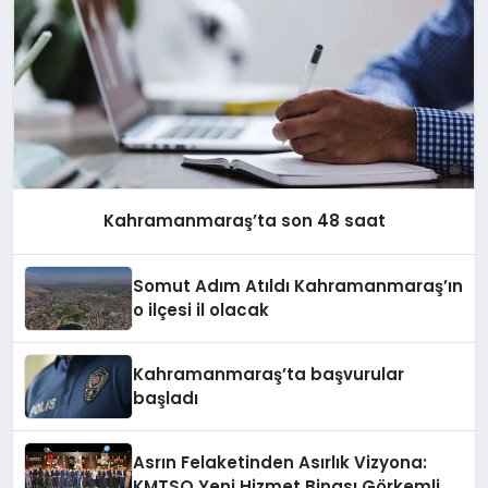
Kahramanmaraş’ta son 48 saat
Somut Adım Atıldı Kahramanmaraş’ın
o ilçesi il olacak
Kahramanmaraş’ta başvurular
başladı
Asrın Felaketinden Asırlık Vizyona:
KMTSO Yeni Hizmet Binası Görkemli