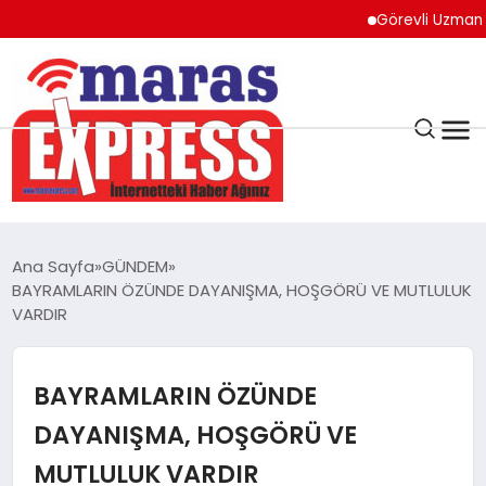
Görevli Uzman Çavuş 
K.MARAŞ
HAVA DURUMU
Ana Sayfa
GÜNDEM
ANDIRIN
BAYRAMLARIN ÖZÜNDE DAYANIŞMA, HOŞGÖRÜ VE MUTLULUK
VARDIR
AFŞİN
BAYRAMLARIN ÖZÜNDE
ÇAĞLAYANCERİT
DAYANIŞMA, HOŞGÖRÜ VE
MUTLULUK VARDIR
BİZE ULAŞIN