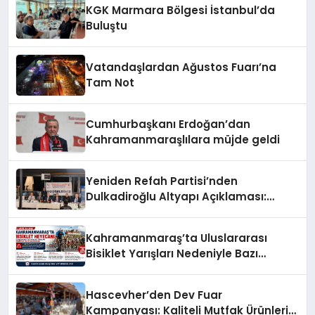
KGK Marmara Bölgesi İstanbul’da
Buluştu
Vatandaşlardan Ağustos Fuarı’na
Tam Not
Cumhurbaşkanı Erdoğan’dan
Kahramanmaraşlılara müjde geldi
Yeniden Refah Partisi’nden
Dulkadiroğlu Altyapı Açıklaması:
“Sorumlusu Belediye Değil”
Kahramanmaraş’ta Uluslararası
Bisiklet Yarışları Nedeniyle Bazı
Güzergahlar Trafiğe Kapatılacak
Hascevher’den Dev Fuar
Kampanyası: Kaliteli Mutfak Ürünleri