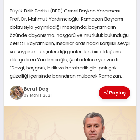
Büyük Birlik Partisi (BBP) Genel Başkan Yardımcısı
GÖKSUN
Prof. Dr. Mahmut Yardımcıoğlu, Ramazan Bayramı
dolayısıyla yayımladığı mesajında; bayramların
özünde dayanışma, hoşgörü ve mutluluk bulunduğu
TÜRKOĞLU
belirtti. Bayramların, insanlar arasındaki karşılıklı sevgi
ve saygının perçinlendiği günlerden biri olduğunu
PAZARCIK
dile getiren Yardımcıoğlu, şu ifadelere yer verdi:
“Sevgi, hoşgörü, birlik ve beraberlik gibi pek çok
KÜNYE
güzelliği içerisinde barındıran mübarek Ramazan…
Berat Daş
NURHAK
Paylaş
09 Mayıs 2021