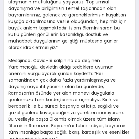
ulaşmanın mutluluğunu yaşıyoruz. Toplumsal
dayanışma ve birliğimizin temel taşlarından olan
bayramlarımız, gelenek ve göreneklerimizin kuşaktan
kuşağa aktarılmasına vesile olduğundan, hepimiz için
büyük anlam taşımaktadır. İslam âlemini saran bu
kutlu günleri gönüllerin kazanıldığı, dostluk ve
muhabbet duygularının geliştiği müstesna günler
olarak idrak etmeliyiz.”
Mesajında, Covid-19 salgınına da değinen
Yardımcıoğlu, devletin aldığı tedbirlere uyumun
önemini vurgulayarak şunları kaydetti: “Her
zamankinden çok daha fazla yardımlaşmaya ve
dayanışmaya ihtiyacımız olan bu günlerde,
Ramazan’ın özünde yer alan manevi duygularla
gönlümüzü tüm kardeşlerimize açmalıyız. Birlik ve
beraberlik ile bu süreci başarıyla atlatıp, sağlıklı ve
güzel günlere kavuşacağımıza yürekten inanıyorum.
Bu vesileyle başta ülkemiz olmak üzere tüm İslam
âleminin Ramazan Bayramı’nı tebrik ediyor; bayramın
tüm insanlığa başta sağlık, barış, kardeşlik ve esenlikler
getirmesini diliyorum.”