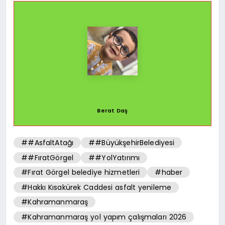
Berat Daş
##AsfaltAtağı
##BüyükşehirBelediyesi
##FıratGörgel
##YolYatırımı
#Fırat Görgel belediye hizmetleri
#haber
#Hakkı Kısakürek Caddesi asfalt yenileme
#Kahramanmaraş
#Kahramanmaraş yol yapım çalışmaları 2026