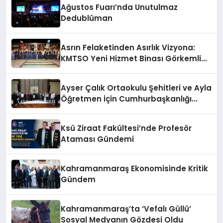
Ağustos Fuarı’nda Unutulmaz
Dedublüman
Asrın Felaketinden Asırlık Vizyona:
KMTSO Yeni Hizmet Binası Görkemli
Bir Törenle Açıldı!
Ayser Çalık Ortaokulu Şehitleri ve Ayla
Öğretmen İçin Cumhurbaşkanlığı
Külliyesi’nde Anlamlı Kabul
Ksü Ziraat Fakültesi’nde Profesör
Ataması Gündemi
Kahramanmaraş Ekonomisinde Kritik
Gündem
Kahramanmaraş’ta ‘Vefalı Güllü’
Sosyal Medyanın Gözdesi Oldu