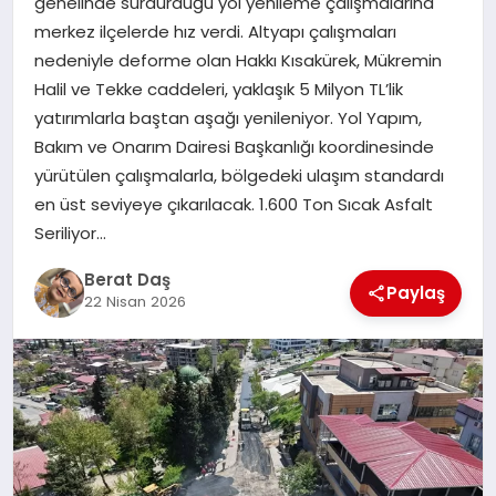
genelinde sürdürdüğü yol yenileme çalışmalarına
merkez ilçelerde hız verdi. Altyapı çalışmaları
nedeniyle deforme olan Hakkı Kısakürek, Mükremin
GÖKSUN
Halil ve Tekke caddeleri, yaklaşık 5 Milyon TL’lik
yatırımlarla baştan aşağı yenileniyor. Yol Yapım,
TÜRKOĞLU
Bakım ve Onarım Dairesi Başkanlığı koordinesinde
yürütülen çalışmalarla, bölgedeki ulaşım standardı
PAZARCIK
en üst seviyeye çıkarılacak. 1.600 Ton Sıcak Asfalt
Seriliyor…
KÜNYE
Berat Daş
Paylaş
22 Nisan 2026
NURHAK