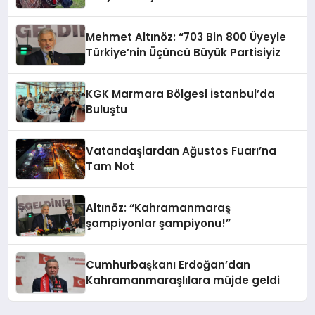
Mehmet Altınöz: “703 Bin 800 Üyeyle
Türkiye’nin Üçüncü Büyük Partisiyiz
KGK Marmara Bölgesi İstanbul’da
Buluştu
Vatandaşlardan Ağustos Fuarı’na
Tam Not
Altınöz: “Kahramanmaraş
şampiyonlar şampiyonu!”
Cumhurbaşkanı Erdoğan’dan
Kahramanmaraşlılara müjde geldi