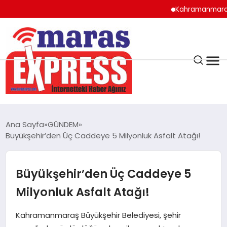
Kahramanmaraş’ın Doğ
K.MARAŞ
HAVA DURUMU
Ana Sayfa
GÜNDEM
ANDIRIN
Büyükşehir’den Üç Caddeye 5 Milyonluk Asfalt Atağı!
AFŞİN
Büyükşehir’den Üç Caddeye 5
Milyonluk Asfalt Atağı!
ÇAĞLAYANCERİT
Kahramanmaraş Büyükşehir Belediyesi, şehir
BİZE ULAŞIN