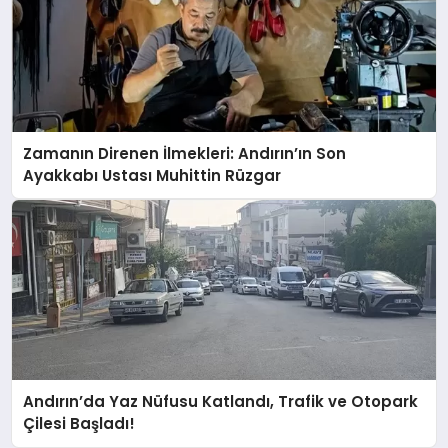
Andırın Dağlarında Doğal Kimyon
Hasadı Başladı
Zamanın Direnen İlmekleri: Andırın’ın Son
Ayakkabı Ustası Muhittin Rüzgar
Prof. Dr. Vahit Kirişci ve Protokol
Üyelerinden Andırın’a Kiraz Hasadı
Ziyareti
Andırın Kaymakamı Ömer Bulut,
Muhtarlarla Bir Araya Geldi
Andırın’da Yaz Nüfusu Katlandı, Trafik ve Otopark
Çilesi Başladı!
Andırın-Göksun Yolunda Çalışmalar