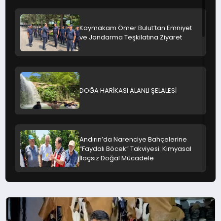
Kaymakam Ömer Bulut’tan Emniyet
ve Jandarma Teşkilatına Ziyaret
DOĞA HARİKASI ALANLI ŞELALESİ
Andırın’da Narenciye Bahçelerine
“Faydalı Böcek” Takviyesi: Kimyasal
İlaçsız Doğal Mücadele
Andırın’ın “Yanıkdeğirmen” Manzarası
Görenleri Büyülüyor: Karadeniz Değil
Kahramanmaraş