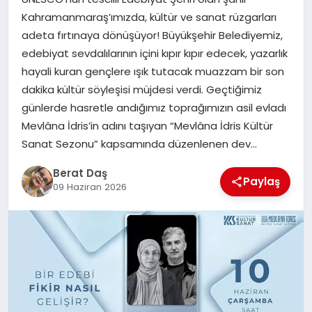
Kahramanmaraş’ımızda, kültür ve sanat rüzgarları
adeta fırtınaya dönüşüyor! Büyükşehir Belediyemiz,
GÖKSUN
edebiyat sevdalılarının içini kıpır kıpır edecek, yazarlık
hayali kuran gençlere ışık tutacak muazzam bir son
TÜRKOĞLU
dakika kültür söyleşisi müjdesi verdi. Geçtiğimiz
günlerde hasretle andığımız toprağımızın asil evladı
PAZARCIK
Mevlâna İdris’in adını taşıyan “Mevlâna İdris Kültür
Sanat Sezonu” kapsamında düzenlenen dev…
KÜNYE
Berat Daş
Paylaş
09 Haziran 2026
NURHAK