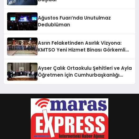
Ağustos Fuarı’nda Unutulmaz
Dedublüman
Asrın Felaketinden Asırlık Vizyona:
KMTSO Yeni Hizmet Binası Görkemli
Bir Törenle Açıldı!
Ayser Çalık Ortaokulu Şehitleri ve Ayla
Öğretmen İçin Cumhurbaşkanlığı
Külliyesi’nde Anlamlı Kabul