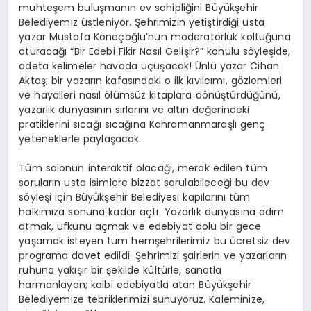
muhteşem buluşmanın ev sahipliğini Büyükşehir
Belediyemiz üstleniyor. Şehrimizin yetiştirdiği usta
yazar Mustafa Köneçoğlu’nun moderatörlük koltuğuna
oturacağı “Bir Edebi Fikir Nasıl Gelişir?” konulu söyleşide,
adeta kelimeler havada uçuşacak! Ünlü yazar Cihan
Aktaş; bir yazarın kafasındaki o ilk kıvılcımı, gözlemleri
ve hayalleri nasıl ölümsüz kitaplara dönüştürdüğünü,
yazarlık dünyasının sırlarını ve altın değerindeki
pratiklerini sıcağı sıcağına Kahramanmaraşlı genç
yeteneklerle paylaşacak.
Tüm salonun interaktif olacağı, merak edilen tüm
soruların usta isimlere bizzat sorulabileceği bu dev
söyleşi için Büyükşehir Belediyesi kapılarını tüm
halkımıza sonuna kadar açtı. Yazarlık dünyasına adım
atmak, ufkunu açmak ve edebiyat dolu bir gece
yaşamak isteyen tüm hemşehrilerimiz bu ücretsiz dev
programa davet edildi. Şehrimizi şairlerin ve yazarların
ruhuna yakışır bir şekilde kültürle, sanatla
harmanlayan; kalbi edebiyatla atan Büyükşehir
Belediyemize tebriklerimizi sunuyoruz. Kaleminize,