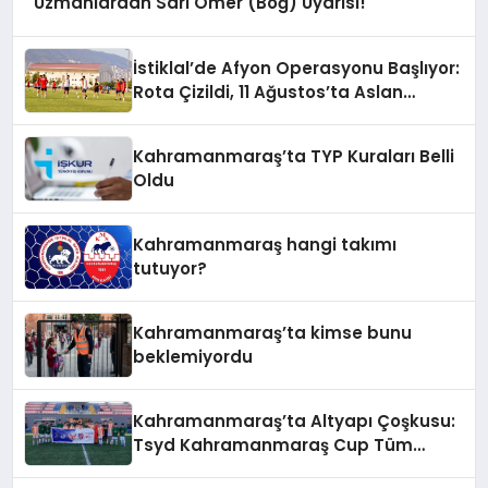
Uzmanlardan Sarı Ömer (Böğ) Uyarısı!
İstiklal’de Afyon Operasyonu Başlıyor:
Rota Çizildi, 11 Ağustos’ta Aslan
Pençesi Vurulacak!
Kahramanmaraş’ta TYP Kuraları Belli
Oldu
Kahramanmaraş hangi takımı
tutuyor?
Kahramanmaraş’ta kimse bunu
beklemiyordu
Kahramanmaraş’ta Altyapı Çoşkusu:
Tsyd Kahramanmaraş Cup Tüm
Hızıyla Devam Ediyor