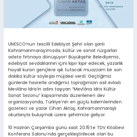
UNESCO’nun tescilli Edebiyat Şehri olan şanlı
Kahramanmaraş’ımızda, kültür ve sanat rüzgarları
adeta fırtınaya dönüşüyor! Büyükşehir Belediyemiz,
edebiyat sevdalılarının içini kıpır kıpır edecek, yazarlık
hayali kuran gençlere ışık tutacak muazzam bir son
dakika kültür söyleşisi müjdesi verdi. Geçtiğimiz
günlerde hasretle andığımız toprağımızın asil evladı
Mevlâna İdris’in adını taşıyan “Mevlâna İdris Kültür
Sanat Sezonu” kapsamında düzenlenen dev
organizasyonda, Türkiye’nin en güçlü kalemlerinden
gazeteci ve yazar Cihan Aktaş, Kahramanmaraşlı
okurlarıyla buluşmak üzere şehrimize geliyor.
10 Haziran Çarşamba günü saat 20.15’te TDV Kitabevi
Konferans Salonu’nda gerçekleştirilecek olan bu