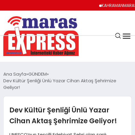
KAHRAMANMARAŞ UYUMA,
K.MARAŞ
HAVA DURUMU
Ana Sayfa
GÜNDEM
ANDIRIN
Dev Kültür Şenliği Ünlü Yazar Cihan Aktaş Şehrimize
Geliyor!
AFŞİN
Dev Kültür Şenliği Ünlü Yazar
ÇAĞLAYANCERİT
Cihan Aktaş Şehrimize Geliyor!
BİZE ULAŞIN
UNESCO’nun tescilli Edebiyat Şehri olan şanlı