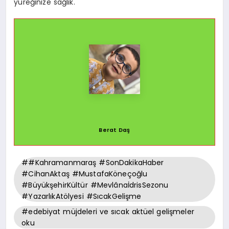
yüreğinize sağlık.
Berat Daş
##Kahramanmaraş #SonDakikaHaber
#CihanAktaş #MustafaKöneçoğlu
#BüyükşehirKültür #MevlânaİdrisSezonu
#YazarlıkAtölyesi #SıcakGelişme
#edebiyat müjdeleri ve sıcak aktüel gelişmeler
oku