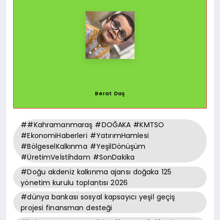
Berat Daş
##Kahramanmaraş #DOĞAKA #KMTSO
#EkonomiHaberleri #YatırımHamlesi
#BölgeselKalkınma #YeşilDönüşüm
#ÜretimVeİstihdam #SonDakika
#Doğu akdeniz kalkınma ajansı doğaka 125
yönetim kurulu toplantısı 2026
#dünya bankası sosyal kapsayıcı yeşil geçiş
projesi finansman desteği