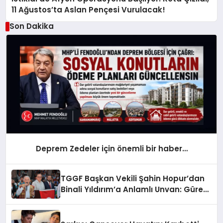
11 Ağustos’ta Aslan Pençesi Vurulacak!
Son Dakika
Deprem Zedeler için önemli bir haber…
TGGF Başkan Vekili Şahin Hopur’dan
Binali Yıldırım’a Anlamlı Unvan: Güreş
Ağası Oldu!