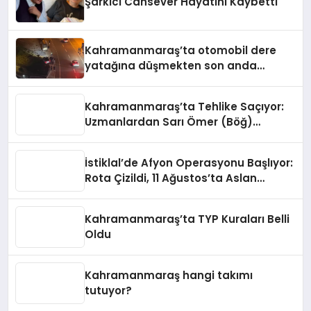
Şarkıcı Cansever Hayatını Kaybetti
Kahramanmaraş’ta otomobil dere
yatağına düşmekten son anda
kurtuldu
Kahramanmaraş’ta Tehlike Saçıyor:
Uzmanlardan Sarı Ömer (Böğ)
Uyarısı!
İstiklal’de Afyon Operasyonu Başlıyor:
Rota Çizildi, 11 Ağustos’ta Aslan
Pençesi Vurulacak!
Kahramanmaraş’ta TYP Kuraları Belli
Oldu
Kahramanmaraş hangi takımı
tutuyor?