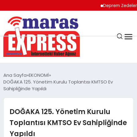
Deprem Zedeler için ön
K.MARAŞ
HAVA DURUMU
Ana Sayfa
EKONOMİ
ANDIRIN
DOĞAKA 125. Yönetim Kurulu Toplantısı KMTSO Ev
Sahipliğinde Yapıldı
AFŞİN
DOĞAKA 125. Yönetim Kurulu
ÇAĞLAYANCERİT
Toplantısı KMTSO Ev Sahipliğinde
Yapıldı
BİZE ULAŞIN