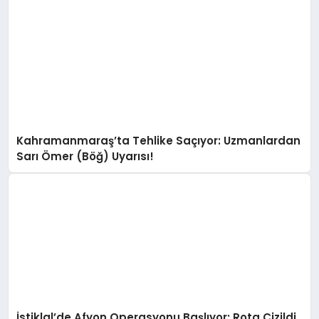
Kahramanmaraş’ta Tehlike Saçıyor: Uzmanlardan
Sarı Ömer (Böğ) Uyarısı!
İstiklal’de Afyon Operasyonu Başlıyor: Rota Çizildi,