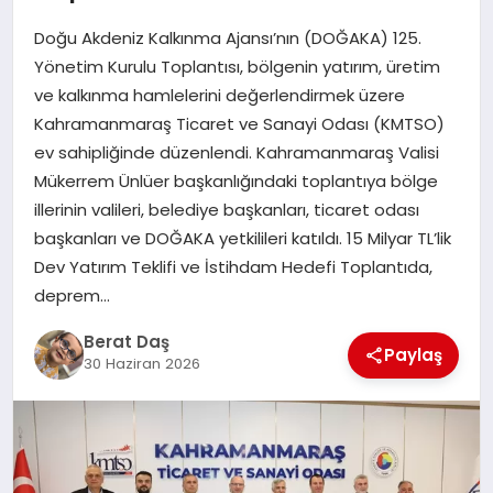
Doğu Akdeniz Kalkınma Ajansı’nın (DOĞAKA) 125.
GÖKSUN
Yönetim Kurulu Toplantısı, bölgenin yatırım, üretim
ve kalkınma hamlelerini değerlendirmek üzere
Kahramanmaraş Ticaret ve Sanayi Odası (KMTSO)
TÜRKOĞLU
ev sahipliğinde düzenlendi. Kahramanmaraş Valisi
Mükerrem Ünlüer başkanlığındaki toplantıya bölge
PAZARCIK
illerinin valileri, belediye başkanları, ticaret odası
başkanları ve DOĞAKA yetkilileri katıldı. 15 Milyar TL’lik
KÜNYE
Dev Yatırım Teklifi ve İstihdam Hedefi Toplantıda,
deprem…
NURHAK
Berat Daş
Paylaş
30 Haziran 2026