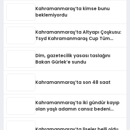
Kahramanmaraş’ta kimse bunu
beklemiyordu
Kahramanmaraş’ta Altyapı Çoşkusu:
Tsyd Kahramanmaraş Cup Tüm
Hızıyla Devam Ediyor
Dim, gazetecilik yasası taslağını
Bakan Gürlek’e sundu
Kahramanmaraş’ta son 48 saat
Kahramanmaraş’ta iki gündür kayıp
olan yaşlı adamın cansız bedeni
barajda bulundu
Kahramanmaraş’ta liseler belli oldu