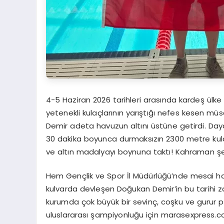
4-5 Haziran 2026 tarihleri arasında kardeş ül
yetenekli kulaçlarının yarıştığı nefes kesen m
Demir adeta havuzun altını üstüne getirdi. Dayan
30 dakika boyunca durmaksızın 2300 metre kulaç 
ve altın madalyayı boynuna taktı! Kahraman şehri
Hem Gençlik ve Spor İl Müdürlüğü’nde mesai ha
kulvarda devleşen Doğukan Demir’in bu tarihi 
kurumda çok büyük bir sevinç, coşku ve gurur p
uluslararası şampiyonluğu için marasexpress.co