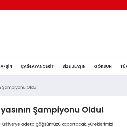
AFŞİN
ÇAĞLAYANCERİT
BİZE ULAŞIN
GÖKSUN
TÜ
n Şampiyonu Oldu!
yasının Şampiyonu Oldu!
ürkiye’ye adeta göğsümüzü kabartacak, yüreklerimizi