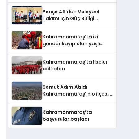
Pençe 46’dan Voleybol
Takımı İçin Güç Birliği
Gündemi
Kahramanmaraş’ta iki
gündür kayıp olan yaşlı
adamın cansız bedeni
barajda bulundu
Kahramanmaraş’ta liseler
belli oldu
Somut Adım Atıldı
Kahramanmaraş’ın o ilçesi il
olacak
Kahramanmaraş’ta
başvurular başladı