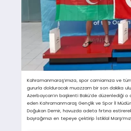
Kahramanmaraş’ımıza, spor camiamıza ve tüm 
gururla dolduracak muazzam bir son dakika ulusla
Azerbaycan’ın başkenti Bakü’de düzenlediği o de
eden Kahramanmaraş Gençlik ve Spor İl Müdürl
Doğukan Demir, havuzda adeta fırtına estirerek
bayrağımızı en tepeye çektirip İstiklal Marşı’m