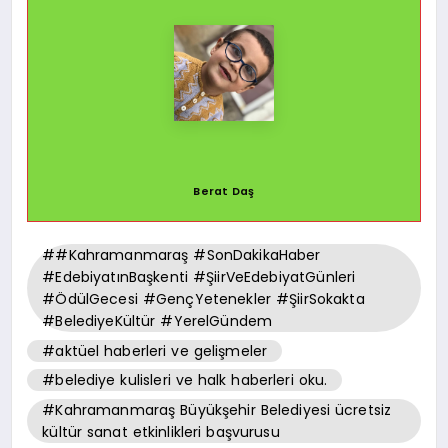
Berat Daş
##Kahramanmaraş #SonDakikaHaber
#EdebiyatınBaşkenti #ŞiirVeEdebiyatGünleri
#ÖdülGecesi #GençYetenekler #ŞiirSokakta
#BelediyeKültür #YerelGündem
#aktüel haberleri ve gelişmeler
#belediye kulisleri ve halk haberleri oku.
#Kahramanmaraş Büyükşehir Belediyesi ücretsiz
kültür sanat etkinlikleri başvurusu