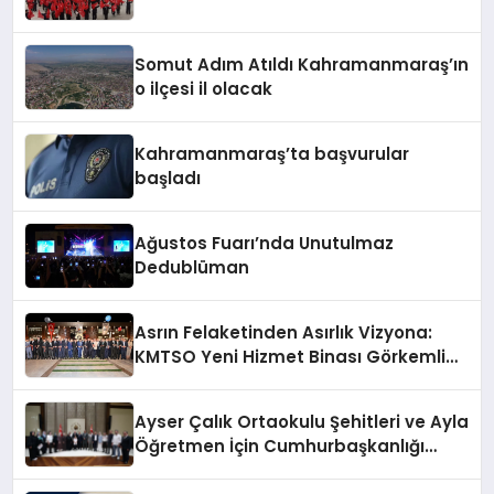
Somut Adım Atıldı Kahramanmaraş’ın
o ilçesi il olacak
Kahramanmaraş’ta başvurular
başladı
Ağustos Fuarı’nda Unutulmaz
Dedublüman
Asrın Felaketinden Asırlık Vizyona:
KMTSO Yeni Hizmet Binası Görkemli
Bir Törenle Açıldı!
Ayser Çalık Ortaokulu Şehitleri ve Ayla
Öğretmen İçin Cumhurbaşkanlığı
Külliyesi’nde Anlamlı Kabul