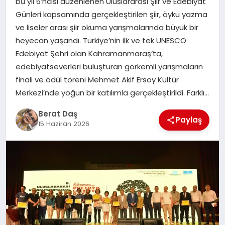
bu yıl 6’ncısı düzenlenen Uluslararası Şiir ve Edebiyat
Günleri kapsamında gerçekleştirilen şiir, öykü yazma
ve liseler arası şiir okuma yarışmalarında büyük bir
GÖKSUN
heyecan yaşandı. Türkiye’nin ilk ve tek UNESCO
Edebiyat Şehri olan Kahramanmaraş’ta,
TÜRKOĞLU
edebiyatseverleri buluşturan görkemli yarışmaların
finali ve ödül töreni Mehmet Akif Ersoy Kültür
PAZARCIK
Merkezi’nde yoğun bir katılımla gerçekleştirildi. Farklı…
Berat Daş
KÜNYE
Paylaş
15 Haziran 2026
NURHAK