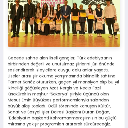
Gecede sahne alan liseli gençler, Türk edebiyatının
birbirinden değerli ve unutulmaz şiirlerini jüri önünde
seslendirerek izleyicilere duygu dolu anlar yaşattı.
Liseler arası şiir okuma yarışmasında birincilik tahtına
Tamer Sarıöz otururken, geçen yıl mansiyon alıp bu yıl
ikinciliği göğüsleyen Azat Nergis ve Necip Fazıl
Kısakürek’in meşhur “Sakarya” şiiriyle üçüncü olan
Mesut Emin Büyükses performanslarıyla salondan
büyük alkış topladı. Ödül töreninde konuşan Kültür,
Sanat ve Sosyal İşler Dairesi Başkanı Duran Doğan,
“Edebiyatın başkenti Kahramanmaraş’ımızın bu güçlü
mirasına yakışır programları artırarak sürdüreceğiz.