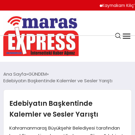
Kaymakam Kılıç’tan Kay
K.MARAŞ
HAVA DURUMU
Ana Sayfa
GÜNDEM
ANDIRIN
Edebiyatın Başkentinde Kalemler ve Sesler Yarıştı
AFŞİN
Edebiyatın Başkentinde
Kalemler ve Sesler Yarıştı
ÇAĞLAYANCERİT
Kahramanmaraş Büyükşehir Belediyesi tarafından
BİZE ULAŞIN