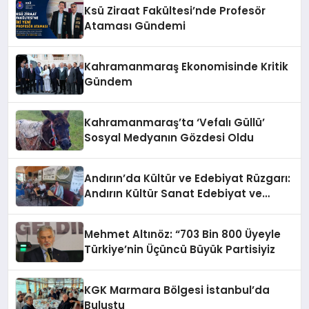
Ksü Ziraat Fakültesi’nde Profesör
Ataması Gündemi
Kahramanmaraş Ekonomisinde Kritik
Gündem
Kahramanmaraş’ta ‘Vefalı Güllü’
Sosyal Medyanın Gözdesi Oldu
Andırın’da Kültür ve Edebiyat Rüzgarı:
Andırın Kültür Sanat Edebiyat ve
Turizm Derneği Açıldı
Mehmet Altınöz: “703 Bin 800 Üyeyle
Türkiye’nin Üçüncü Büyük Partisiyiz
KGK Marmara Bölgesi İstanbul’da
Buluştu