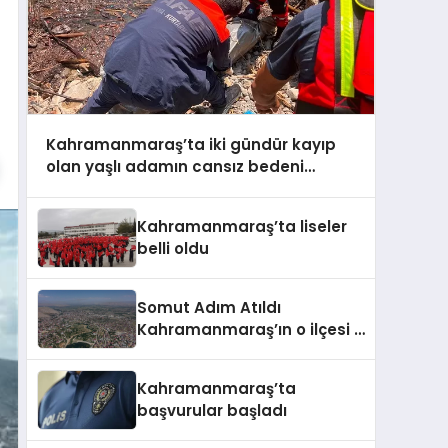
Kahramanmaraş’ta iki gündür kayıp
olan yaşlı adamın cansız bedeni
barajda bulundu
Kahramanmaraş’ta liseler
belli oldu
Somut Adım Atıldı
Kahramanmaraş’ın o ilçesi il
olacak
Kahramanmaraş’ta
başvurular başladı