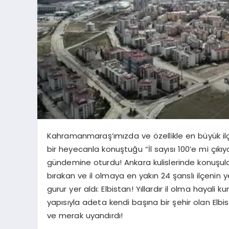
Kahramanmaraş’ımızda ve özellikle en büyük ilç
bir heyecanla konuştuğu “İl sayısı 100’e mi çıkı
gündemine oturdu! Ankara kulislerinde konuşula
bırakan ve il olmaya en yakın 24 şanslı ilçeni
gurur yer aldı: Elbistan! Yıllardır il olma hayal
yapısıyla adeta kendi başına bir şehir olan Elb
ve merak uyandırdı!