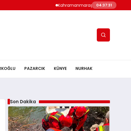
Kahramanmaraş’ın Doğa Hazinesi Artık Güve
04:37:33
RKOĞLU
PAZARCIK
KÜNYE
NURHAK
Son Dakika