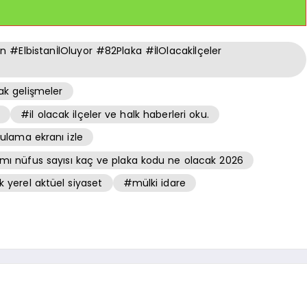
ElbistanİlOluyor #82Plaka #İlOlacakİlçeler
ak gelişmeler
ı
#il olacak ilçeler ve halk haberleri oku.
gulama ekranı izle
mı nüfus sayısı kaç ve plaka kodu ne olacak 2026
yerel aktüel siyaset
#mülki idare