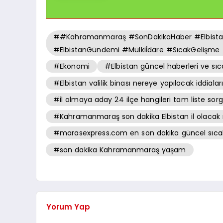
##Kahramanmaraş #SonDakikaHaber #Elbistan #
#ElbistanGündemi #Mülkiİdare #SıcakGelişme
#Ekonomi
#Elbistan güncel haberleri ve sıc
#Elbistan valilik binası nereye yapılacak iddialar
#il olmaya aday 24 ilçe hangileri tam liste sor
#Kahramanmaraş son dakika Elbistan il olacak 
#marasexpress.com en son dakika güncel sıcak 
#son dakika Kahramanmaraş yaşam
Yorum Yap