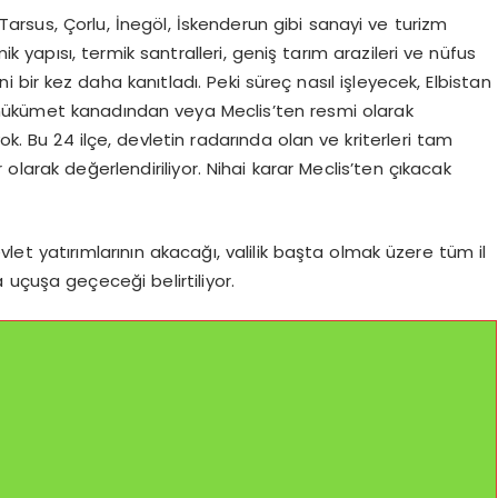
arsus, Çorlu, İnegöl, İskenderun gibi sanayi ve turizm
ik yapısı, termik santralleri, geniş tarım arazileri ve nüfus
i bir kez daha kanıtladı. Peki süreç nasıl işleyecek, Elbistan
in hükümet kanadından veya Meclis’ten resmi olarak
. Bu 24 ilçe, devletin radarında olan ve kriterleri tam
 olarak değerlendiriliyor. Nihai karar Meclis’ten çıkacak
et yatırımlarının akacağı, valilik başta olmak üzere tüm il
uçuşa geçeceği belirtiliyor.