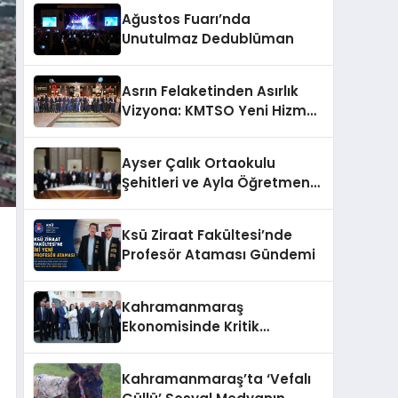
Ağustos Fuarı’nda
Unutulmaz Dedublüman
Asrın Felaketinden Asırlık
Vizyona: KMTSO Yeni Hizmet
Binası Görkemli Bir Törenle
Açıldı!
Ayser Çalık Ortaokulu
Şehitleri ve Ayla Öğretmen
İçin Cumhurbaşkanlığı
Külliyesi’nde Anlamlı Kabul
Ksü Ziraat Fakültesi’nde
Profesör Ataması Gündemi
Kahramanmaraş
Ekonomisinde Kritik
Gündem
Kahramanmaraş’ta ‘Vefalı