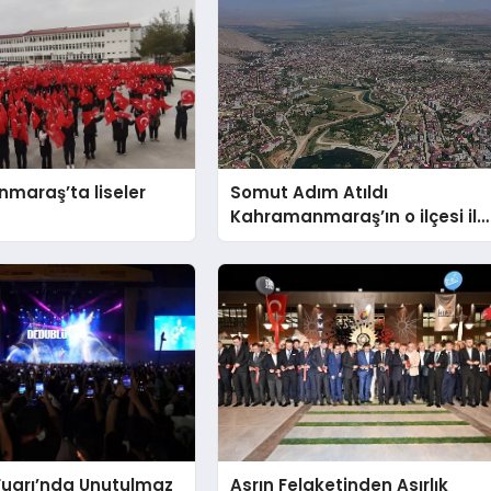
maraş’ta liseler
Somut Adım Atıldı
Kahramanmaraş’ın o ilçesi il
olacak
Fuarı’nda Unutulmaz
Asrın Felaketinden Asırlık