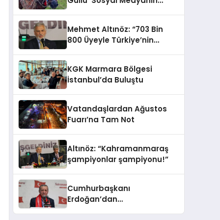
Güllü’ Sosyal Medyanın
Gözdesi Oldu
Mehmet Altınöz: “703 Bin
800 Üyeyle Türkiye’nin
Üçüncü Büyük Partisiyiz
KGK Marmara Bölgesi
İstanbul’da Buluştu
Vatandaşlardan Ağustos
Fuarı’na Tam Not
Altınöz: “Kahramanmaraş
şampiyonlar şampiyonu!”
Cumhurbaşkanı
Erdoğan’dan
Kahramanmaraşlılara