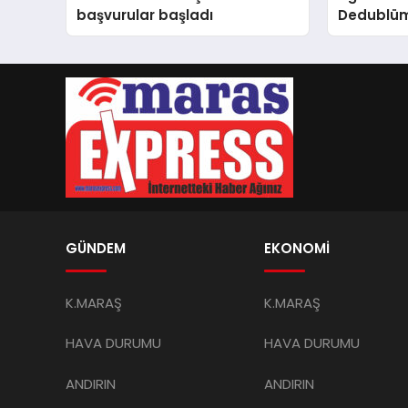
başvurular başladı
Dedublü
GÜNDEM
EKONOMİ
K.MARAŞ
K.MARAŞ
HAVA DURUMU
HAVA DURUMU
ANDIRIN
ANDIRIN