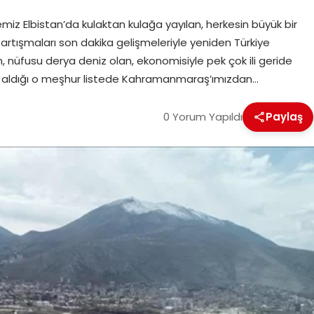
iz Elbistan’da kulaktan kulağa yayılan, herkesin büyük bir
tartışmaları son dakika gelişmeleriyle yeniden Türkiye
 nüfusu derya deniz olan, ekonomisiyle pek çok ili geride
yer aldığı o meşhur listede Kahramanmaraş’ımızdan…
0 Yorum Yapıldı
Paylaş