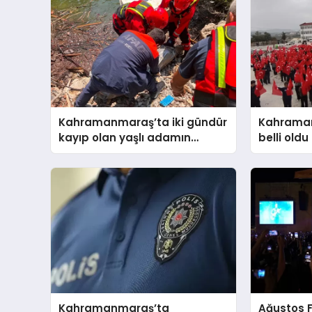
Kahramanmaraş’ta iki gündür
Kahraman
kayıp olan yaşlı adamın
belli oldu
cansız bedeni barajda
bulundu
Kahramanmaraş’ta
Ağustos 