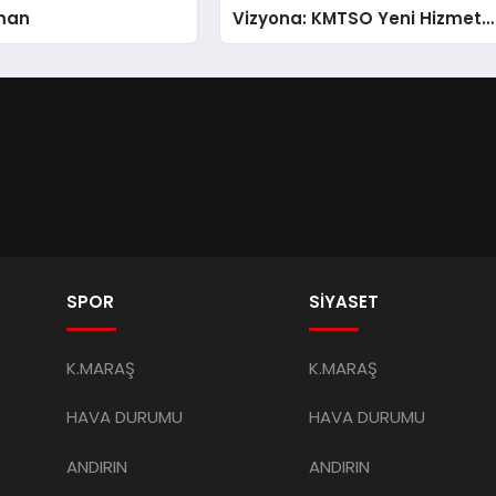
man
Vizyona: KMTSO Yeni Hizmet
Binası Görkemli Bir Törenle
Açıldı!
SPOR
SİYASET
K.MARAŞ
K.MARAŞ
HAVA DURUMU
HAVA DURUMU
ANDIRIN
ANDIRIN