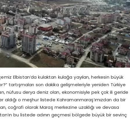
emiz Elbistan’da kulaktan kulağa yayılan, herkesin büyük
yor?” tartışmaları son dakika gelişmeleriyle yeniden Türkiye
n, nüfusu derya deniz olan, ekonomisiyle pek çok ili geride
n yer aldığı o meşhur listede Kahramanmaraş’ımızdan da bir
i kuran, coğrafi olarak Maraş merkezine uzaklığı ve devasa
istan’ın bu listede adının geçmesi bölgede büyük bir sevinç