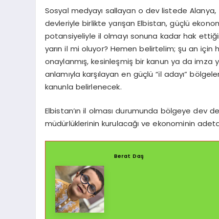
Sosyal medyayı sallayan o dev listede Alanya, T
devleriyle birlikte yarışan Elbistan, güçlü ekonom
potansiyeliyle il olmayı sonuna kadar hak ettiğin
yarın il mi oluyor? Hemen belirtelim; şu an iç
onaylanmış, kesinleşmiş bir kanun ya da imza yok
anlamıyla karşılayan en güçlü “il adayı” bölgeler
kanunla belirlenecek.
Elbistan’ın il olması durumunda bölgeye dev devl
müdürlüklerinin kurulacağı ve ekonominin adeta 
Berat Daş