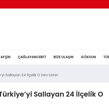
AFŞİN
ÇAĞLAYANCERİT
BİZE ULAŞIN
GÖKSUN
TÜ
e’yi Sallayan 24 İlçelik O Dev Liste!
 Türkiye’yi Sallayan 24 İlçelik O