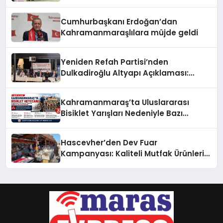
Cumhurbaşkanı Erdoğan’dan
Kahramanmaraşlılara müjde geldi
Yeniden Refah Partisi’nden
Dulkadiroğlu Altyapı Açıklaması:
“Sorumlusu Belediye Değil”
Kahramanmaraş’ta Uluslararası
Bisiklet Yarışları Nedeniyle Bazı
Güzergahlar Trafiğe Kapatılacak
Hascevher’den Dev Fuar
Kampanyası: Kaliteli Mutfak Ürünleri
Uygun Fiyatlarla Vatandaşlarla
Buluşuyor