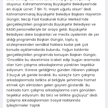
oluyoruz. Kahramanmaraş Büyükşehir Belediyesi’nde
en düşük ücret 7 Bin TL. Hayırlı uğurlu olsun” dedi.
Kahramanmaraş Büyükşehir Belediye Başkanı Hayrettin
Güngör, Necip Fazıl Kısakürek Kültür Merkezi’nde
gerçekleştirilen programda Büyükşehir Belediyesi ve
KASKİ personelleriyle bir araya geldi. Büyükşehir
Belediyesi daire başkanları ve meclis üyelerinin de yer
aldığı programda Başkan Güngör, toplu iş
sözleşmesinden sendikal haklara kadar pek çok
konuda açıklamalarda bulundu. Yoğun katılımla
gerçekleştirilen programda konuşan Başkan Güngör,
“Öncelikle bu davetimize icabet edip bugün aramızda
olan tüm çalışma arkadaşlarıma yürekten teşekkür
ediyorum. Göreve geldiğimiz günden itibaren yaklaşık
3 buçuk yılı geride bıraktık. Bu süreçte tüm çalışma
arkadaşlarımızla birlikte el birliğiyle şehrimize hizmet
etmek için elimizden gelen gayreti gösterdik. Bu
noktada tüm çalışma arkadaşlarıma canı gönülden
teşekkür ediyorum. Biz biriz ve birlikte güçlüyüz” dedi.
Çalışma Arkadaşlarımızın Sosyal Haklarında
İyileştirmeler Yaptık