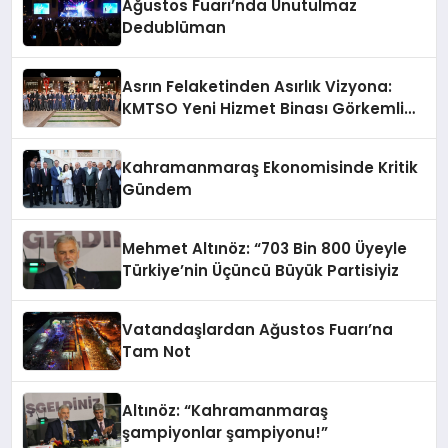
Ağustos Fuarı’nda Unutulmaz
Dedublüman
Asrın Felaketinden Asırlık Vizyona:
KMTSO Yeni Hizmet Binası Görkemli
Bir Törenle Açıldı!
Kahramanmaraş Ekonomisinde Kritik
Gündem
Mehmet Altınöz: “703 Bin 800 Üyeyle
Türkiye’nin Üçüncü Büyük Partisiyiz
Vatandaşlardan Ağustos Fuarı’na
Tam Not
Altınöz: “Kahramanmaraş
şampiyonlar şampiyonu!”