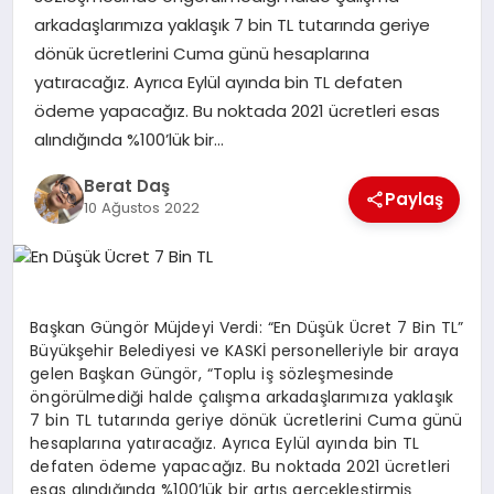
arkadaşlarımıza yaklaşık 7 bin TL tutarında geriye
dönük ücretlerini Cuma günü hesaplarına
GÖKSUN
yatıracağız. Ayrıca Eylül ayında bin TL defaten
ödeme yapacağız. Bu noktada 2021 ücretleri esas
TÜRKOĞLU
alındığında %100’lük bir…
Berat Daş
PAZARCIK
Paylaş
10 Ağustos 2022
KÜNYE
NURHAK
Başkan Güngör Müjdeyi Verdi: “En Düşük Ücret 7 Bin TL”
Büyükşehir Belediyesi ve KASKİ personelleriyle bir araya
gelen Başkan Güngör, “Toplu iş sözleşmesinde
öngörülmediği halde çalışma arkadaşlarımıza yaklaşık
7 bin TL tutarında geriye dönük ücretlerini Cuma günü
hesaplarına yatıracağız. Ayrıca Eylül ayında bin TL
defaten ödeme yapacağız. Bu noktada 2021 ücretleri
esas alındığında %100’lük bir artış gerçekleştirmiş