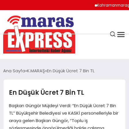
Kahramanmaraş’ta Alty
K.MARAŞ
HAVA DURUMU
Ana Sayfa
K.MARAŞ
En Düşük Ücret 7 Bin TL
ANDIRIN
En Düşük Ücret 7 Bin TL
AFŞİN
Başkan Güngör Müjdeyi Verdi: “En Düşük Ücret 7 Bin
ÇAĞLAYANCERİT
TL” Büyükşehir Belediyesi ve KASKİ personelleriyle bir
araya gelen Başkan Güngör, “Toplu iş
sözleşmesinde öngörülmediği halde çalışma
BİZE ULAŞIN