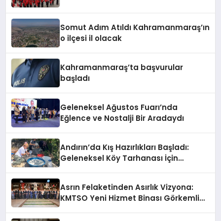
Somut Adım Atıldı Kahramanmaraş’ın
o ilçesi il olacak
Kahramanmaraş’ta başvurular
başladı
Geleneksel Ağustos Fuarı’nda
Eğlence ve Nostalji Bir Aradaydı
Andırın’da Kış Hazırlıkları Başladı:
Geleneksel Köy Tarhanası İçin
Kazanlar Kaynıyor!
Asrın Felaketinden Asırlık Vizyona:
KMTSO Yeni Hizmet Binası Görkemli
Bir Törenle Açıldı!