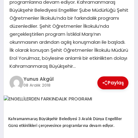
programlarına devam ediyor. Kahramanmaraş
Büyükşehir Belediyesi Engelliler Şube Müdürlüğü Şehit
GÖKSUN
Öğretmenler İlkokulu’nda bir farkındalık programı
düzenlediler. Şehit Öğretmenler İlkokulu’nda
gerçekleştirilen program İstiklal Marşı’nın
TÜRKOĞLU
okunmasının ardından açılış konuşmaları ile başladı.
İlk olarak konuşan Şehit Öğretmenler İlkokulu Müdürü
PAZARCIK
Erol Yorulmaz, böylesine anlamlı bir etkinlikten dolayı
Kahramanmaraş Büyükşehir…
KÜNYE
Yunus Akgül
Paylaş
08 Aralık 2018
NURHAK
Kahramanmaraş Büyükşehir Belediyesi 3 Aralık Dünya Engelliler
Günü etkinlikleri çerçevesince programlarına devam ediyor.