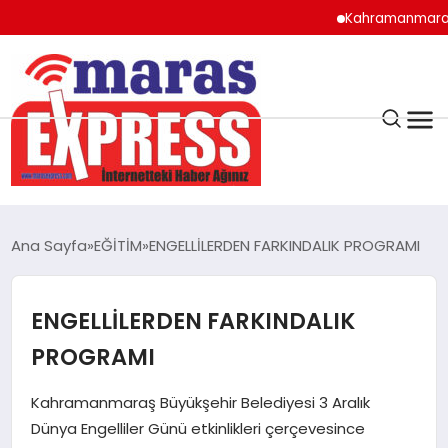
Kahramanmaraş’ın Doğ
K.MARAŞ
HAVA DURUMU
Ana Sayfa
EĞİTİM
ENGELLİLERDEN FARKINDALIK PROGRAMI
ANDIRIN
ENGELLİLERDEN FARKINDALIK
AFŞİN
PROGRAMI
ÇAĞLAYANCERİT
Kahramanmaraş Büyükşehir Belediyesi 3 Aralık
Dünya Engelliler Günü etkinlikleri çerçevesince
BİZE ULAŞIN