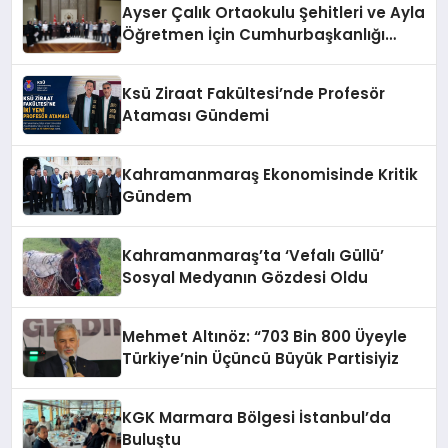
Ayser Çalık Ortaokulu Şehitleri ve Ayla
Öğretmen İçin Cumhurbaşkanlığı
Külliyesi’nde Anlamlı Kabul
Ksü Ziraat Fakültesi’nde Profesör
Ataması Gündemi
Kahramanmaraş Ekonomisinde Kritik
Gündem
Kahramanmaraş’ta ‘Vefalı Güllü’
Sosyal Medyanın Gözdesi Oldu
Mehmet Altınöz: “703 Bin 800 Üyeyle
Türkiye’nin Üçüncü Büyük Partisiyiz
KGK Marmara Bölgesi İstanbul’da
Buluştu