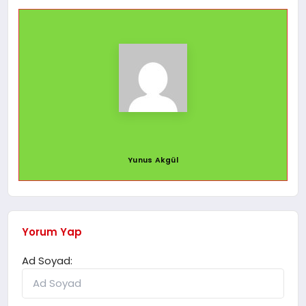
Yunus Akgül
Yorum Yap
Ad Soyad: