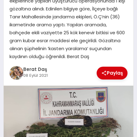
ekiplerince yapılan uyuşturucu operasyonunda 1 kişi
gözaltına alındı. Edinilen bilgiye göre, İlçeye bağlı
Tanır Mahallesinde jandarma ekipleri, Ö.Ç’nin (36)
GÖKSUN
ikametinde arama yaptı. Yapılan aramada,
bahçede ekili vaziyette 25 kök kenevir bitkisi ve 600
TÜRKOĞLU
gram kubar esrar maddesi ele geçirildi. Gözaltına
alınan şüphelinin ‘kasten yaralama’ suçundan
PAZARCIK
kaydının olduğu öğrenildi. Berat Daş
Berat Daş
KÜNYE
Paylaş
08 Eylül 2021
NURHAK