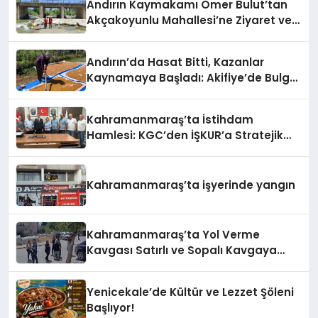
Andırın Kaymakamı Ömer Bulut’tan
Akçakoyunlu Mahallesi’ne Ziyaret ve
İnceleme
Andırın’da Hasat Bitti, Kazanlar
Kaynamaya Başladı: Akifiye’de Bulgur
Telaşı!
Kahramanmaraş’ta İstihdam
Hamlesi: KGC’den İŞKUR’a Stratejik
Ziyaret
Kahramanmaraş’ta işyerinde yangın
Kahramanmaraş’ta Yol Verme
Kavgası Satırlı ve Sopalı Kavgaya
Dönüştü
Yenicekale’de Kültür ve Lezzet Şöleni
Başlıyor!