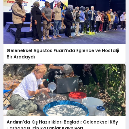
Geleneksel Ağustos Fuarı’nda Eğlence ve Nostalji
Bir Aradaydı
Andırın’da Kış Hazırlıkları Başladı: Geleneksel Köy
Tarhanası İçin Kazanlar Kaynıyor!