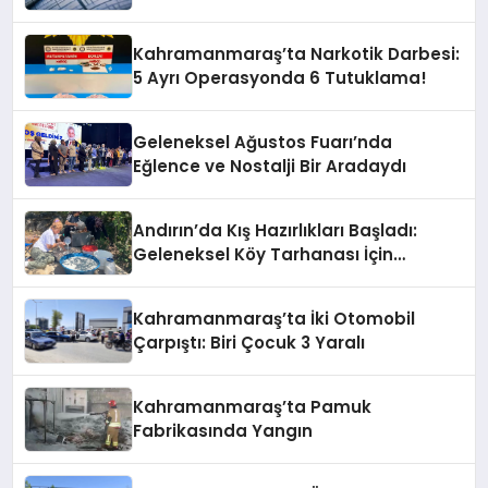
Kahramanmaraş’ta Narkotik Darbesi:
5 Ayrı Operasyonda 6 Tutuklama!
Geleneksel Ağustos Fuarı’nda
Eğlence ve Nostalji Bir Aradaydı
Andırın’da Kış Hazırlıkları Başladı:
Geleneksel Köy Tarhanası İçin
Kazanlar Kaynıyor!
Kahramanmaraş’ta İki Otomobil
Çarpıştı: Biri Çocuk 3 Yaralı
Kahramanmaraş’ta Pamuk
Fabrikasında Yangın