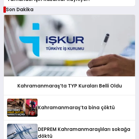
Son Dakika
Kahramanmaraş’ta TYP Kuraları Belli Oldu
Kahramanmaraş’ta bina çöktü
DEPREM Kahramanmaraşlıları sokağa
döktü