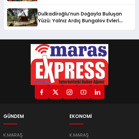
Dulkadiroğlu’nun Doğayla Buluşan
Yüzü: Yalnız Ardıç Bungalov Evleri
Misafirlerini Bekliyor
GÜNDEM
EKONOMİ
K.MARAŞ
K.MARAŞ