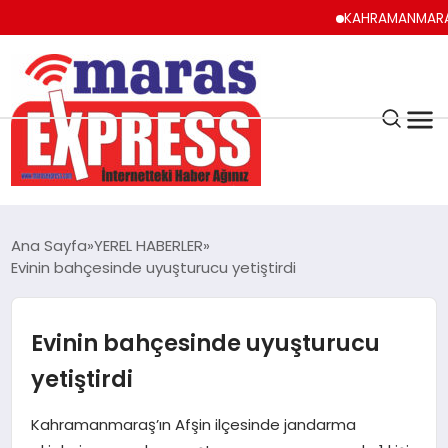
KAHRAMANMARAŞ UYUMA
K.MARAŞ
HAVA DURUMU
Ana Sayfa
YEREL HABERLER
ANDIRIN
Evinin bahçesinde uyuşturucu yetiştirdi
AFŞİN
Evinin bahçesinde uyuşturucu
yetiştirdi
ÇAĞLAYANCERİT
Kahramanmaraş’ın Afşin ilçesinde jandarma
BİZE ULAŞIN