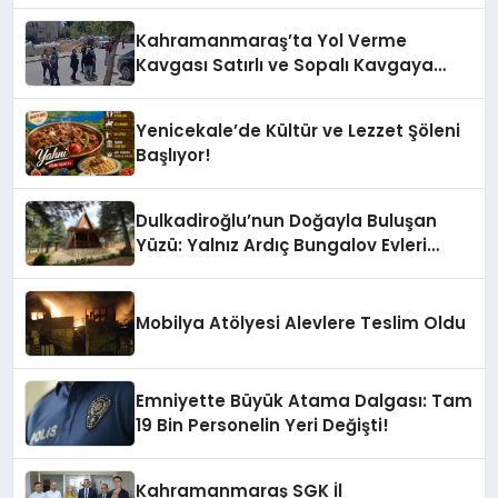
Kahramanmaraş’ta Yol Verme
Kavgası Satırlı ve Sopalı Kavgaya
Dönüştü
Yenicekale’de Kültür ve Lezzet Şöleni
Başlıyor!
Dulkadiroğlu’nun Doğayla Buluşan
Yüzü: Yalnız Ardıç Bungalov Evleri
Misafirlerini Bekliyor
Mobilya Atölyesi Alevlere Teslim Oldu
Emniyette Büyük Atama Dalgası: Tam
19 Bin Personelin Yeri Değişti!
Kahramanmaraş SGK İl