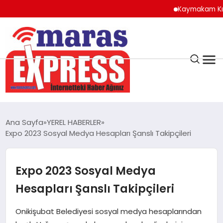
Kaymakam Kılıç’tan 
K.MARAŞ
HAVA DURUMU
Ana Sayfa
YEREL HABERLER
ANDIRIN
Expo 2023 Sosyal Medya Hesapları Şanslı Takipçileri
AFŞİN
Expo 2023 Sosyal Medya
Hesapları Şanslı Takipçileri
ÇAĞLAYANCERİT
Onikişubat Belediyesi sosyal medya hesaplarından
BİZE ULAŞIN