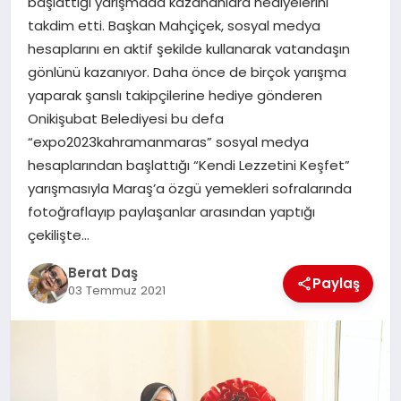
başlattığı yarışmada kazananlara hediyelerini
takdim etti. Başkan Mahçiçek, sosyal medya
hesaplarını en aktif şekilde kullanarak vatandaşın
GÖKSUN
gönlünü kazanıyor. Daha önce de birçok yarışma
yaparak şanslı takipçilerine hediye gönderen
TÜRKOĞLU
Onikişubat Belediyesi bu defa
“expo2023kahramanmaras” sosyal medya
PAZARCIK
hesaplarından başlattığı “Kendi Lezzetini Keşfet”
yarışmasıyla Maraş’a özgü yemekleri sofralarında
KÜNYE
fotoğraflayıp paylaşanlar arasından yaptığı
çekilişte…
NURHAK
Berat Daş
Paylaş
03 Temmuz 2021