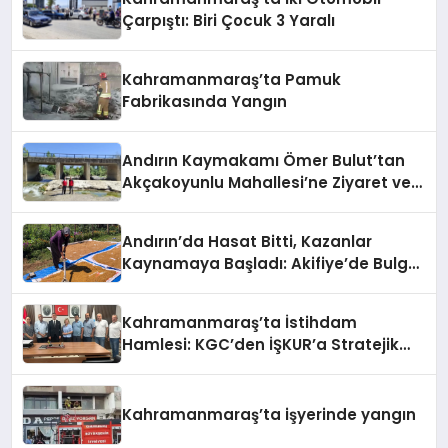
Çarpıştı: Biri Çocuk 3 Yaralı
Kahramanmaraş’ta Pamuk
Fabrikasında Yangın
Andırın Kaymakamı Ömer Bulut’tan
Akçakoyunlu Mahallesi’ne Ziyaret ve
İnceleme
Andırın’da Hasat Bitti, Kazanlar
Kaynamaya Başladı: Akifiye’de Bulgur
Telaşı!
Kahramanmaraş’ta İstihdam
Hamlesi: KGC’den İŞKUR’a Stratejik
Ziyaret
Kahramanmaraş’ta işyerinde yangın