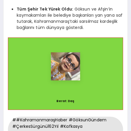
Tüm Şehir Tek Yürek Oldu:
Göksun ve Afşin’in
kaymakamları ile belediye başkanları yan yana saf
tutarak, Kahramanmaraş’taki sarsılmaz kardeşlik
bağlarını tüm dünyaya gösterdi.
Berat Daş
##KahramanmaraşHaber #GöksunGündem
#ÇerkesSürgünü162Yıl #Kafkasya