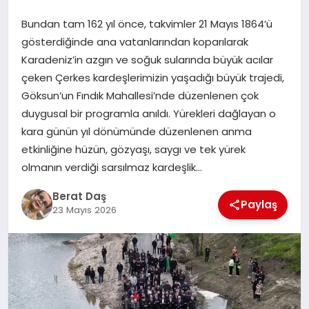
Bundan tam 162 yıl önce, takvimler 21 Mayıs 1864’ü
GÖKSUN
gösterdiğinde ana vatanlarından koparılarak
Karadeniz’in azgın ve soğuk sularında büyük acılar
çeken Çerkes kardeşlerimizin yaşadığı büyük trajedi,
TÜRKOĞLU
Göksun’un Fındık Mahallesi’nde düzenlenen çok
duygusal bir programla anıldı. Yürekleri dağlayan o
PAZARCIK
kara günün yıl dönümünde düzenlenen anma
etkinliğine hüzün, gözyaşı, saygı ve tek yürek
KÜNYE
olmanın verdiği sarsılmaz kardeşlik…
Berat Daş
NURHAK
Paylaş
23 Mayıs 2026