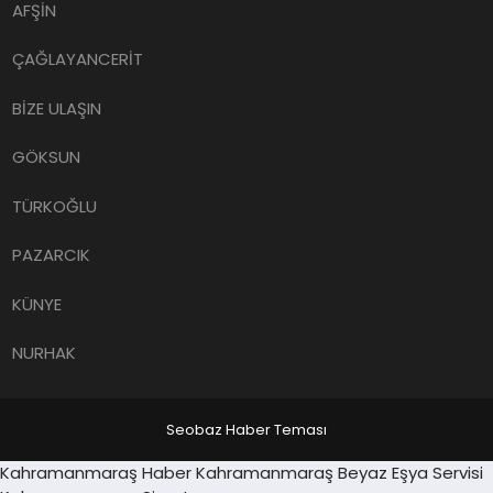
AFŞİN
ÇAĞLAYANCERİT
BİZE ULAŞIN
GÖKSUN
TÜRKOĞLU
PAZARCIK
KÜNYE
NURHAK
Seobaz Haber Teması
Sancaktepe
Kahramanmaraş Haber
Kahramanmaraş Beyaz Eşya Servisi