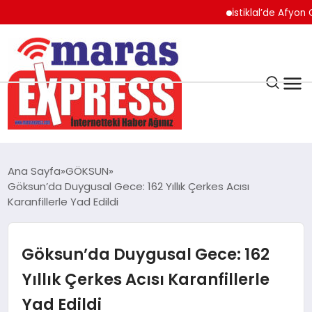
İstiklal’de Afyon Operasy
K.MARAŞ
HAVA DURUMU
Ana Sayfa
GÖKSUN
ANDIRIN
Göksun’da Duygusal Gece: 162 Yıllık Çerkes Acısı
Karanfillerle Yad Edildi
AFŞİN
Göksun’da Duygusal Gece: 162
ÇAĞLAYANCERİT
Yıllık Çerkes Acısı Karanfillerle
Yad Edildi
BİZE ULAŞIN