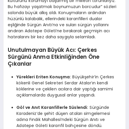
kültürünü korumayı başarmış bir milletin torunlarıyız.
Bu hafızayı yaşatmak boynumuzun borcudur” sözleri
salonda büyük alkış aldı. Konuşmaların ardından
hüzünlü kalabalık, ellerindeki karanfilleri dualar
eşliğinde Sürgün Anıtı’na ve suları sürgün yollarını
andıran Adatepe Göleti’ne bırakarak geçmişin acı
hatıralarını bir kez daha saygıyla selamladı.
Unutulmayan Büyük Acı: Çerkes
Sürgünü Anma Etkinliğinden Öne
Çıkanlar
Yürekleri Eriten Konuşma:
Büyükşehir’in Çerkes
kökenli Genel Sekreteri Serdar Atalar’ın kendi
köklerine ve çekilen acılara dair yaptığı samimi
açıklamalarda duygusal anlar yaşandı.
Göl ve Anıt Karanfillerle Süslendi:
Sürgünde
Karadeniz’de şehit düşen ataları simgelemesi
adına Fındık Mahallesi’ndeki Sürgün Anıtı ve
Adatepe Göleti karanfil bahçesine döndü.