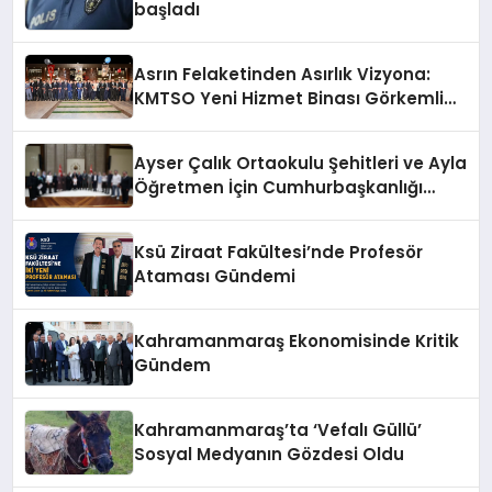
başladı
Asrın Felaketinden Asırlık Vizyona:
KMTSO Yeni Hizmet Binası Görkemli
Bir Törenle Açıldı!
Ayser Çalık Ortaokulu Şehitleri ve Ayla
Öğretmen İçin Cumhurbaşkanlığı
Külliyesi’nde Anlamlı Kabul
Ksü Ziraat Fakültesi’nde Profesör
Ataması Gündemi
Kahramanmaraş Ekonomisinde Kritik
Gündem
Kahramanmaraş’ta ‘Vefalı Güllü’
Sosyal Medyanın Gözdesi Oldu