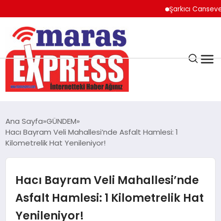
Şarkıcı Cansever Hayat
K.MARAŞ
HAVA DURUMU
Ana Sayfa
GÜNDEM
ANDIRIN
Hacı Bayram Veli Mahallesi’nde Asfalt Hamlesi: 1
Kilometrelik Hat Yenileniyor!
AFŞİN
Hacı Bayram Veli Mahallesi’nde
ÇAĞLAYANCERİT
Asfalt Hamlesi: 1 Kilometrelik Hat
Yenileniyor!
BİZE ULAŞIN