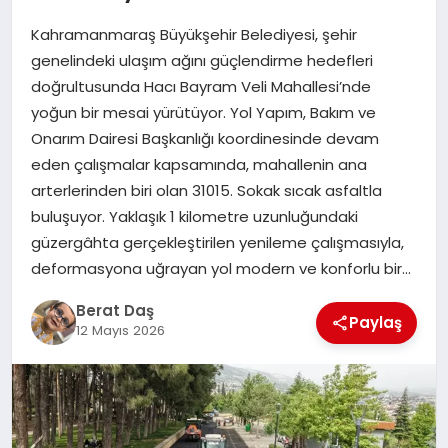
Kahramanmaraş Büyükşehir Belediyesi, şehir
GÖKSUN
genelindeki ulaşım ağını güçlendirme hedefleri
doğrultusunda Hacı Bayram Veli Mahallesi’nde
yoğun bir mesai yürütüyor. Yol Yapım, Bakım ve
TÜRKOĞLU
Onarım Dairesi Başkanlığı koordinesinde devam
eden çalışmalar kapsamında, mahallenin ana
PAZARCIK
arterlerinden biri olan 31015. Sokak sıcak asfaltla
buluşuyor. Yaklaşık 1 kilometre uzunluğundaki
KÜNYE
güzergâhta gerçekleştirilen yenileme çalışmasıyla,
deformasyona uğrayan yol modern ve konforlu bir…
NURHAK
Berat Daş
Paylaş
12 Mayıs 2026