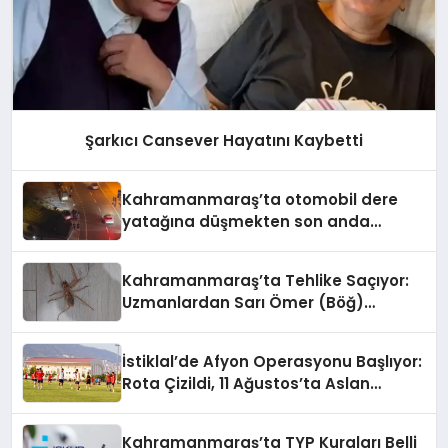
Şarkıcı Cansever Hayatını Kaybetti
Kahramanmaraş’ta otomobil dere
yatağına düşmekten son anda
kurtuldu
Kahramanmaraş’ta Tehlike Saçıyor:
Uzmanlardan Sarı Ömer (Böğ)
Uyarısı!
İstiklal’de Afyon Operasyonu Başlıyor:
Rota Çizildi, 11 Ağustos’ta Aslan
Pençesi Vurulacak!
Kahramanmaraş’ta TYP Kuraları Belli