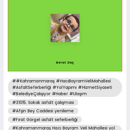
Berat Daş
##Kahramanmaraş #HacıBayramVeliMahallesi
#AsfaltSeferberliği #YolYapımı #HizmetSiyaseti
#BelediyeÇalışıyor #Haber #Ulaşım
#31015. Sokak asfalt çalışması
#Afşin Bey Caddesi yenileme
#Fırat Görgel asfalt seferberliği
#Kahramanmaraş Hacı Bayram Veli Mahallesi yol