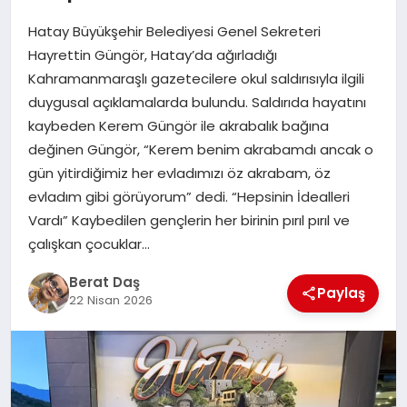
Hatay Büyükşehir Belediyesi Genel Sekreteri
GÖKSUN
Hayrettin Güngör, Hatay’da ağırladığı
Kahramanmaraşlı gazetecilere okul saldırısıyla ilgili
duygusal açıklamalarda bulundu. Saldırıda hayatını
TÜRKOĞLU
kaybeden Kerem Güngör ile akrabalık bağına
değinen Güngör, “Kerem benim akrabamdı ancak o
PAZARCIK
gün yitirdiğimiz her evladımızı öz akrabam, öz
evladım gibi görüyorum” dedi. “Hepsinin İdealleri
KÜNYE
Vardı” Kaybedilen gençlerin her birinin pırıl pırıl ve
çalışkan çocuklar…
NURHAK
Berat Daş
Paylaş
22 Nisan 2026