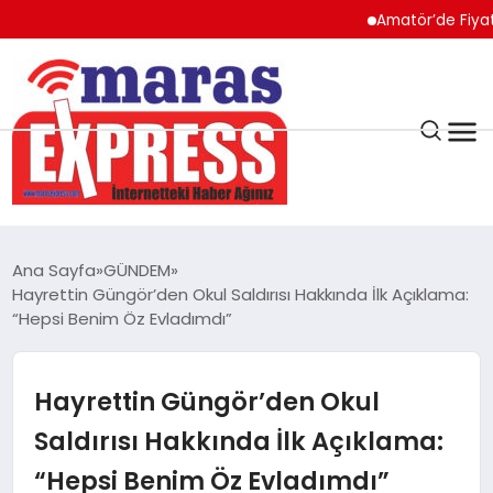
Amatör’de Fiyat Belirlen
K.MARAŞ
HAVA DURUMU
Ana Sayfa
GÜNDEM
ANDIRIN
Hayrettin Güngör’den Okul Saldırısı Hakkında İlk Açıklama:
“Hepsi Benim Öz Evladımdı”
AFŞİN
Hayrettin Güngör’den Okul
ÇAĞLAYANCERİT
Saldırısı Hakkında İlk Açıklama:
“Hepsi Benim Öz Evladımdı”
BİZE ULAŞIN