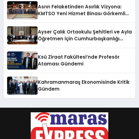
Asrın Felaketinden Asırlık Vizyona:
KMTSO Yeni Hizmet Binası Görkemli
Bir Törenle Açıldı!
Ayser Çalık Ortaokulu Şehitleri ve Ayla
Öğretmen İçin Cumhurbaşkanlığı
Külliyesi’nde Anlamlı Kabul
Ksü Ziraat Fakültesi’nde Profesör
Ataması Gündemi
Kahramanmaraş Ekonomisinde Kritik
Gündem