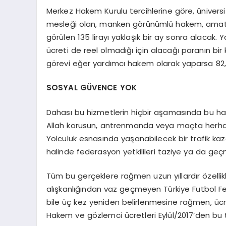
Merkez Hakem Kurulu tercihlerine göre, üniver
mesleği olan, manken görünümlü hakem, amatör 
görülen 135 lirayı yaklaşık bir ay sonra alacak
ücreti de reel olmadığı için alacağı paranın b
görevi eğer yardımcı hakem olarak yaparsa 82,5
SOSYAL GÜVENCE YOK
Dahası bu hizmetlerin hiçbir aşamasında bu ha
Allah korusun, antrenmanda veya maçta herhang
Yolculuk esnasında yaşanabilecek bir trafik kaza
halinde federasyon yetkilileri taziye ya da geçmi
Tüm bu gerçeklere rağmen uzun yıllardır özel
alışkanlığından vaz geçmeyen Türkiye Futbol Fe
bile üç kez yeniden belirlenmesine rağmen, ücr
Hakem ve gözlemci ücretleri Eylül/2017’den bu