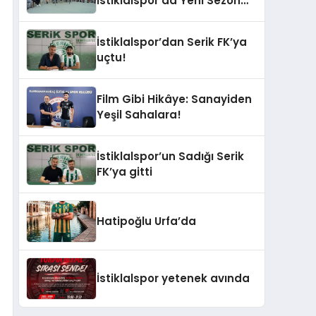
İstiklalspor’da Yeni Sezon
Öncesi Moral ve Birlik
Yemeği
İstiklalspor’dan Serik FK’ya
uçtu!
Film Gibi Hikâye: Sanayiden
Yeşil Sahalara!
İstiklalspor’un Sadığı Serik
FK’ya gitti
Hatipoğlu Urfa’da
İstiklalspor yetenek avında