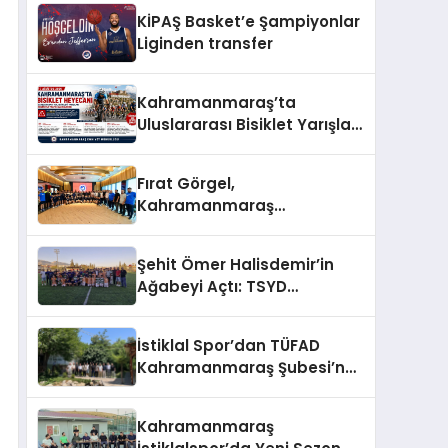
Kavuştu
KİPAŞ Basket’e Şampiyonlar
Liginden transfer
Kahramanmaraş’ta
Uluslararası Bisiklet Yarışları
Nedeniyle Bazı Güzergahlar
Trafiğe Kapatılacak
Fırat Görgel,
Kahramanmaraş
İstiklalspor’u misafir etti
Şehit Ömer Halisdemir’in
Ağabeyi Açtı: TSYD
Kahramanmaraş Cup
Başladı!
İstiklal Spor’dan TÜFAD
Kahramanmaraş Şubesi’ne
Anlamlı Ziyaret
Kahramanmaraş