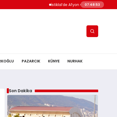
İstiklal’de Afyon Operasyonu Başlıyor: Rota Ç
07:48:54
RKOĞLU
PAZARCIK
KÜNYE
NURHAK
Son Dakika