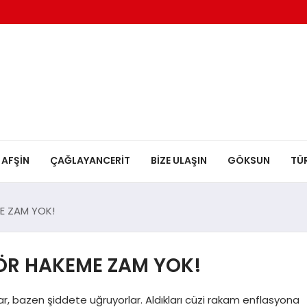
AFŞİN
ÇAĞLAYANCERİT
BİZE ULAŞIN
GÖKSUN
TÜ
E ZAM YOK!
ÖR HAKEME ZAM YOK!
orlar, bazen şiddete uğruyorlar. Aldıkları cüzi rakam enflasyona