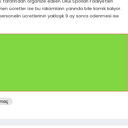
ğı tarafından organize edilen Okul Sporları Faaliyetleri
 ücretler ise bu rakamların yanında bile komik kalıyor.
rsonelin ücretlerinin yaklaşık 9 ay sonra ödenmesi ise
maç