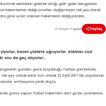
onomik sıkıntıların giderek attığı, gelir-gider dengesinin
ol hakemlerinin aldığı ücretler, değişmeyen tek şey olarak
imata göre ücret ödenen hakemlerin aldığı paralar,…
0 Yorum Yapıldı
Paylaş
r yiyorlar, bazen şiddete uğruyorlar. Aldıkları cüzi
i onu da geç alıyorlar…
r dengesinin günden güne bozulduğu Türkiye şartlarında,
tek şey olarak kaldı. Son olarak 22 Eylül 2017’de yayınlanan
aralar, enflasyona yenik düştü.
iglerde görev yapan futbol hakemleri dört gözle ücretlerine