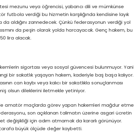
sitesi mezunu veya öğrencisi, yabancı dili ve mümkünse
futbola verdiği bu hizmetin karşılığında kendisine layık
. Ya da aldığını zannedecek. Çünkü federasyonun verdiği yol
ir kısmını da peşin olarak yolda harcayacak. Genç hakem, bu
0 lira alacak.
kemlerin sigortası veya sosyal güvencesi bulunmuyor. Yani
i bir sakatlık yaşayan hakem, kaderiyle baş başa kalıyor.
sının can kaybı veya kalıcı bir sakatlıkla sonuçlanması
ş olsun dileklerini iletmekle yetiniyor.
likle amatör maçlarda görev yapan hakemleri mağdur etme
derasyonu, son açıklanan talimatın üzerine asgari ücretin
et değişikliği için adım atmamak da kararlı görünüyor.
 tarafa büyük ölçüde değer kaybetti.