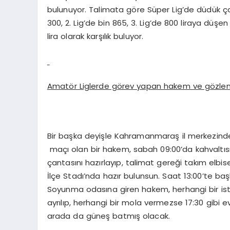
bulunuyor. Talimata göre Süper Lig’de düdük çala
300, 2. Lig’de bin 865, 3. Lig’de 800 liraya dü
lira olarak karşılık buluyor.
Amatör Liglerde görev yapan hakem ve gözlem
Bir başka deyişle Kahramanmaraş il merkezinde
maçı olan bir hakem, sabah 09:00’da kahvaltısı
çantasını hazırlayıp, talimat gereği takım elbise
İlçe Stadı’nda hazır bulunsun. Saat 13:00’te b
Soyunma odasına giren hakem, herhangi bir is
ayrılıp, herhangi bir mola vermezse 17:30 gib
arada da güneş batmış olacak.