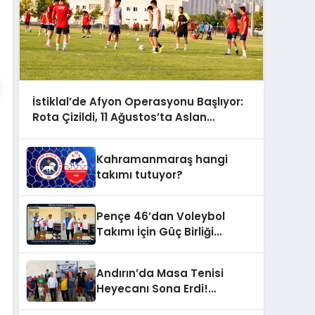
İstiklal’de Afyon Operasyonu Başlıyor:
Rota Çizildi, 11 Ağustos’ta Aslan
Pençesi Vurulacak!
Kahramanmaraş hangi
takımı tutuyor?
Pençe 46’dan Voleybol
Takımı İçin Güç Birliği
Gündemi
Andırın’da Masa Tenisi
Heyecanı Sona Erdi!
Şampiyonlar Ödüllerine