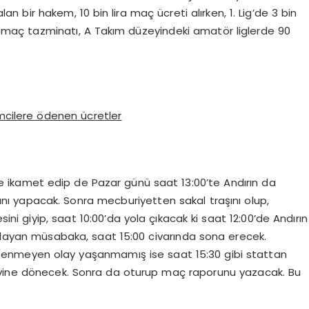
n bir hakem, 10 bin lira maç ücreti alırken, 1. Lig’de 3 bin
şen maç tazminatı, A Takım düzeyindeki amatör liglerde 90
cilere ödenen ücretler
 ikamet edip de Pazar günü saat 13:00’te Andırın da
nı yapacak. Sonra mecburiyetten sakal traşını olup,
sini giyip, saat 10:00’da yola çıkacak ki saat 12:00’de Andırın
aşlayan müsabaka, saat 15:00 civarında sona erecek.
tenmeyen olay yaşanmamış ise saat 15:30 gibi stattan
i evine dönecek. Sonra da oturup maç raporunu yazacak. Bu