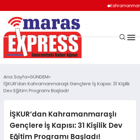
Kahramanmaraş’ta lis
K.MARAŞ
HAVA DURUMU
Ana Sayfa
GÜNDEM
ANDIRIN
İŞKUR’dan Kahramanmaraşlı Gençlere İş Kapısı: 31 Kişilik
Dev Eğitim Programı Başladı!
AFŞİN
İŞKUR’dan Kahramanmaraşlı
ÇAĞLAYANCERİT
Gençlere İş Kapısı: 31 Kişilik Dev
Eğitim Programı Başladı!
BİZE ULAŞIN