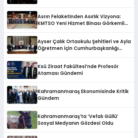
Asrın Felaketinden Asırlık Vizyona:
KMTSO Yeni Hizmet Binası Görkemli
Bir Törenle Açıldı!
Ayser Çalık Ortaokulu Şehitleri ve Ayla
Öğretmen İçin Cumhurbaşkanlığı
Külliyesi’nde Anlamlı Kabul
Ksü Ziraat Fakültesi’nde Profesör
Ataması Gündemi
Kahramanmaraş Ekonomisinde Kritik
Gündem
Kahramanmaraş’ta ‘Vefalı Güllü’
Sosyal Medyanın Gözdesi Oldu