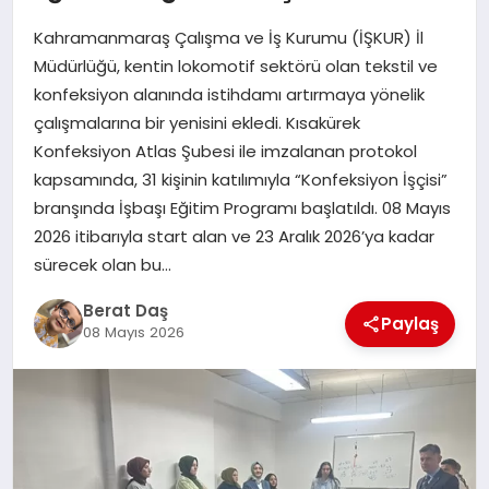
Kahramanmaraş Çalışma ve İş Kurumu (İŞKUR) İl
GÖKSUN
Müdürlüğü, kentin lokomotif sektörü olan tekstil ve
konfeksiyon alanında istihdamı artırmaya yönelik
çalışmalarına bir yenisini ekledi. Kısakürek
TÜRKOĞLU
Konfeksiyon Atlas Şubesi ile imzalanan protokol
kapsamında, 31 kişinin katılımıyla “Konfeksiyon İşçisi”
PAZARCIK
branşında İşbaşı Eğitim Programı başlatıldı. 08 Mayıs
2026 itibarıyla start alan ve 23 Aralık 2026’ya kadar
KÜNYE
sürecek olan bu…
Berat Daş
NURHAK
Paylaş
08 Mayıs 2026