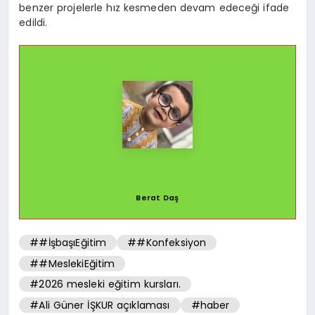
benzer projelerle hız kesmeden devam edeceği ifade
edildi.
Berat Daş
##İşbaşıEğitim
##Konfeksiyon
##MeslekiEğitim
#2026 mesleki eğitim kursları.
#Ali Güner İŞKUR açıklaması
#haber