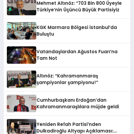
Mehmet Altınöz: “703 Bin 800 Üyeyle
Türkiye’nin Üçüncü Büyük Partisiyiz
KGK Marmara Bölgesi İstanbul’da
Buluştu
Vatandaşlardan Ağustos Fuarı’na
Tam Not
Altınöz: “Kahramanmaraş
şampiyonlar şampiyonu!”
Cumhurbaşkanı Erdoğan’dan
Kahramanmaraşlılara müjde geldi
Yeniden Refah Partisi’nden
Dulkadiroğlu Altyapı Açıklaması: