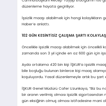
Cumhurbaşkanı Recep Tayyip Erdoğan’ın 100 günlü
düzenleme hayata geçiriliyor.
İşsizlik maaşı alabilmek için hangi kolaylıkları
Haber’e anlattı.
102 GÜN KESİNTİSİZ ÇALIŞMA ŞARTI KOLAYLAŞ
Öncelikle işsizlik maaşı alabilmek için öncelikli k
zamanda son 3 yıl içinde en az 600 gün için işs
Ayda ortalama 420 bin kişi İŞKUR’a işsizlik maaş
bile boşluğu bulunan binlerce kişi maaş alamıyo
koşuluyordu. Yasal düzenlemeyle artık bu şart 
İŞKUR Genel Müdürü Cafer Uzunkaya, “Biz bu nok
bir aranın verilmiş olması işsizlik sigortasınd
gün eksiğinin olmuş olması istifadesine mani o