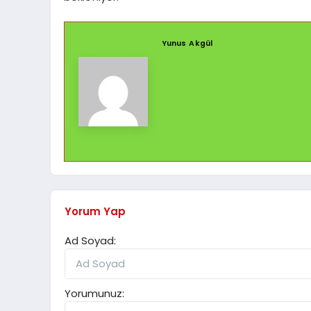
Yunus Akgül
Yorum Yap
Ad Soyad:
Yorumunuz: