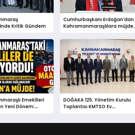
nmaraş
Cumhurbaşkanı Erdoğan’dan
inde Kritik Gündem
Kahramanmaraşlılara müjde
geldi
maraşlı Emeklileri
DOĞAKA 125. Yönetim Kurulu
ren Yeni Dönem:
Toplantısı KMTSO Ev
 Otomatik GETAD
Sahipliğinde Yapıldı