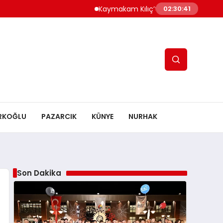
Kaymakam Kılıç’tan Kaymakam Bulut’a Ziy
02:30:42
RKOĞLU
PAZARCIK
KÜNYE
NURHAK
Son Dakika