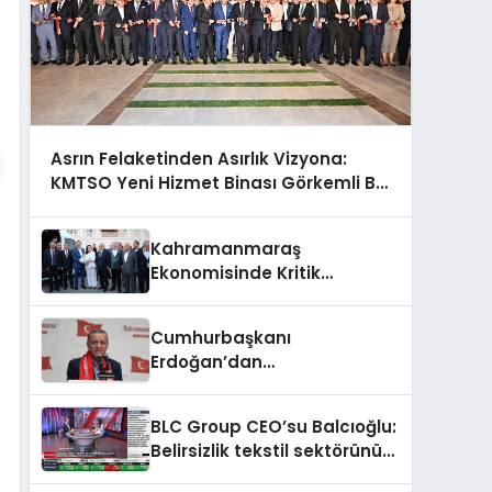
Asrın Felaketinden Asırlık Vizyona:
KMTSO Yeni Hizmet Binası Görkemli Bir
Törenle Açıldı!
Kahramanmaraş
Ekonomisinde Kritik
Gündem
Cumhurbaşkanı
Erdoğan’dan
Kahramanmaraşlılara
müjde geldi
BLC Group CEO’su Balcıoğlu:
Belirsizlik tekstil sektörünü
verimsiz çalışmaya zorluyor