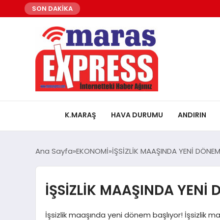
SON DAKİKA
K.MARAŞ
HAVA DURUMU
ANDIRIN
Ana Sayfa
EKONOMİ
İŞSİZLİK MAAŞINDA YENİ DÖNEM
İŞSİZLİK MAAŞINDA YENİ
İşsizlik maaşında yeni dönem başlıyor! İşsizlik maa