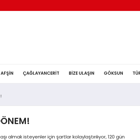
AFŞİN
ÇAĞLAYANCERİT
BİZE ULAŞIN
GÖKSUN
TÜ
!
 DÖNEM!
şı almak isteyenler için şartlar kolaylaştırılıyor, 120 gün