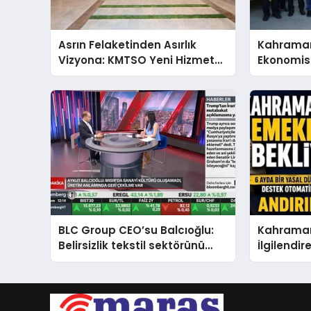
Asrın Felaketinden Asırlık
Kahrama
Vizyona: KMTSO Yeni Hizmet
Ekonomis
Binası Görkemli Bir Törenle
Açıldı!
BLC Group CEO’su Balcıoğlu:
Kahraman
Belirsizlik tekstil sektörünü
İlgilendi
verimsiz çalışmaya zorluyor
Maaşlara
Ayarı