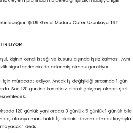
k eylem planında müjdelediği işsizlik maaşıyla ilgili
n getirileceğini İŞKUR Genel Müdürü Cafer Uzunkaya TRT
TIRILIYOR
oşul, kişinin kendi isteği ve kusuru dışında işsiz kalması. Aynı
izlik sigortapriminin de ödenmiş olması gerekiyor.
ı için müracaat ediyor. Ancak iş değişikliği sırasında 1 gün
rdu. Son 120 gün ise kesintisiz olarak çalışmış olması şart
esnetilecek.
tada 120 günlük yani orada 3 günlük 5 günlük 1 günlük bile
an maaş almaya mani haldi. İş akdinin devam etmesi kaydıyla
lmayacak.” dedi.