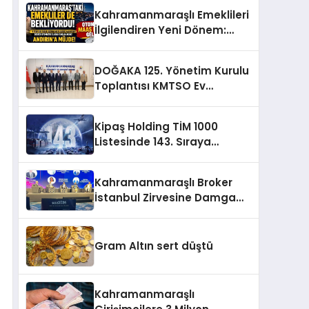
Kahramanmaraşlı Emeklileri
İlgilendiren Yeni Dönem:
Maaşlara Otomatik GETAD
Ayarı
DOĞAKA 125. Yönetim Kurulu
Toplantısı KMTSO Ev
Sahipliğinde Yapıldı
Kipaş Holding TİM 1000
Listesinde 143. Sıraya
Yerleşti
Kahramanmaraşlı Broker
İstanbul Zirvesine Damga
Vurdu!
Gram Altın sert düştü
Kahramanmaraşlı