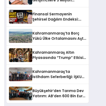
Girişimcilere 3 Milyon
Avroluk Destek Fırsatı
Finansal Sermayenin
Şehirsel Dağılım Endeksi:
Üretim Devleri Arasında
Kahramanmaraş’ın
Kahramanmaraş’ta Borç
Ekonomik Direnci!
Yükü Ülke Ortalamasını Aştı:
Kişi Başı 326 Bin TL Kredi!
Kahramanmaraş Altın
Piyasasında “Trump” Etkisi:
Gram Altın 6 Bin 896 TL’den
Güne Başladı!
Kahramanmaraş’ta
İstihdam Seferberliği: İŞKUR
ve BİM’den 34 Kişilik NİYEP
Programı!
Büyükşehir’den Tarıma Dev
Yatırım: AB’den 600 Bin Euro
Hibe Desteği!