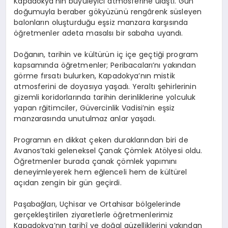
Kapadokya’nın büyüleyici atmosferine ulaştı. Gün
doğumuyla beraber gökyüzünü rengârenk süsleyen
balonların oluşturduğu eşsiz manzara karşısında
öğretmenler adeta masalsı bir sabaha uyandı.
Doğanın, tarihin ve kültürün iç içe geçtiği program
kapsamında öğretmenler; Peribacaları’nı yakından
görme fırsatı bulurken, Kapadokya’nın mistik
atmosferini de doyasıya yaşadı. Yeraltı şehirlerinin
gizemli koridorlarında tarihin derinliklerine yolculuk
yapan rğitimciler, Güvercinlik Vadisi’nin eşsiz
manzarasında unutulmaz anlar yaşadı.
Programın en dikkat çeken duraklarından biri de
Avanos’taki geleneksel Çanak Çömlek Atölyesi oldu.
Öğretmenler burada çanak çömlek yapımını
deneyimleyerek hem eğlenceli hem de kültürel
açıdan zengin bir gün geçirdi.
Paşabağları, Uçhisar ve Ortahisar bölgelerinde
gerçekleştirilen ziyaretlerle öğretmenlerimiz
Kapadokya’nın tarihî ve doğal güzelliklerini yakından