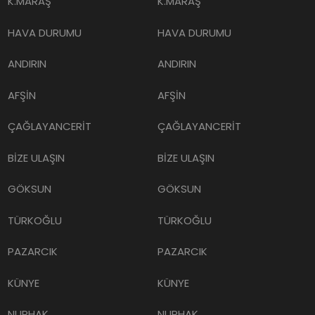
K.MARAŞ
K.MARAŞ
HAVA DURUMU
HAVA DURUMU
ANDIRIN
ANDIRIN
AFŞİN
AFŞİN
ÇAĞLAYANCERİT
ÇAĞLAYANCERİT
BİZE ULAŞIN
BİZE ULAŞIN
GÖKSUN
GÖKSUN
TÜRKOĞLU
TÜRKOĞLU
PAZARCIK
PAZARCIK
KÜNYE
KÜNYE
NURHAK
NURHAK