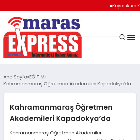
Kaymakam Kılıç’tan K
K.MARAŞ
HAVA DURUMU
Ana Sayfa
EĞİTİM
ANDIRIN
Kahramanmaraş Öğretmen Akademileri Kapadokya’da
AFŞİN
Kahramanmaraş Öğretmen
Akademileri Kapadokya’da
ÇAĞLAYANCERİT
Kahramanmaraş Öğretmen Akademileri
BİZE ULAŞIN