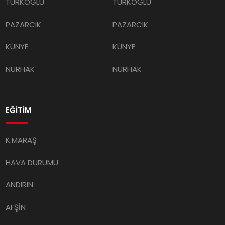
TÜRKOĞLU
TÜRKOĞLU
PAZARCIK
PAZARCIK
KÜNYE
KÜNYE
NURHAK
NURHAK
EĞİTİM
K.MARAŞ
HAVA DURUMU
ANDIRIN
AFŞİN