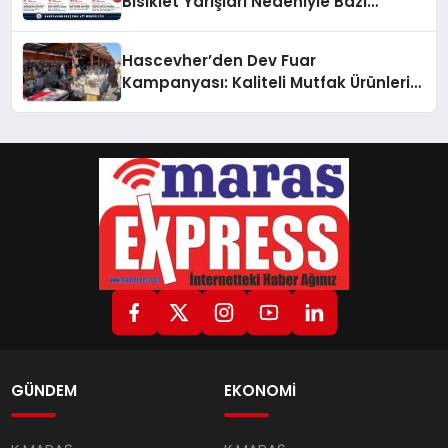
Bisiklet Yarışları Nedeniyle Bazı
Güzergahlar Trafiğe Kapatılacak
Hascevher’den Dev Fuar
Kampanyası: Kaliteli Mutfak Ürünleri
Uygun Fiyatlarla Vatandaşlarla
Buluşuyor
GÜNDEM
EKONOMİ