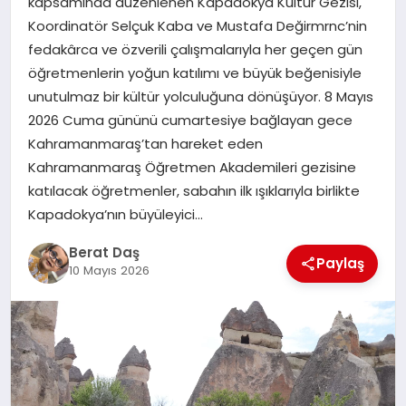
kapsamında düzenlenen Kapadokya Kültür Gezisi,
Koordinatör Selçuk Kaba ve Mustafa Değirmrnc’nin
fedakârca ve özverili çalışmalarıyla her geçen gün
GÖKSUN
öğretmenlerin yoğun katılımı ve büyük beğenisiyle
unutulmaz bir kültür yolculuğuna dönüşüyor. 8 Mayıs
TÜRKOĞLU
2026 Cuma gününü cumartesiye bağlayan gece
Kahramanmaraş’tan hareket eden
PAZARCIK
Kahramanmaraş Öğretmen Akademileri gezisine
katılacak öğretmenler, sabahın ilk ışıklarıyla birlikte
KÜNYE
Kapadokya’nın büyüleyici…
Berat Daş
Paylaş
NURHAK
10 Mayıs 2026