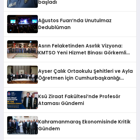
başladı
Ağustos Fuarı’nda Unutulmaz
Dedublüman
Asrın Felaketinden Asırlık Vizyona:
KMTSO Yeni Hizmet Binası Görkemli
Bir Törenle Açıldı!
Ayser Çalık Ortaokulu Şehitleri ve Ayla
Öğretmen İçin Cumhurbaşkanlığı
Külliyesi’nde Anlamlı Kabul
Ksü Ziraat Fakültesi’nde Profesör
Ataması Gündemi
Kahramanmaraş Ekonomisinde Kritik
Gündem