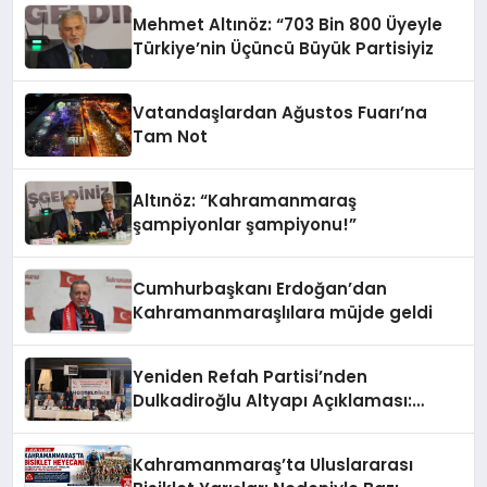
Mehmet Altınöz: “703 Bin 800 Üyeyle
Türkiye’nin Üçüncü Büyük Partisiyiz
Vatandaşlardan Ağustos Fuarı’na
Tam Not
Altınöz: “Kahramanmaraş
şampiyonlar şampiyonu!”
Cumhurbaşkanı Erdoğan’dan
Kahramanmaraşlılara müjde geldi
Yeniden Refah Partisi’nden
Dulkadiroğlu Altyapı Açıklaması:
“Sorumlusu Belediye Değil”
Kahramanmaraş’ta Uluslararası