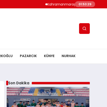
Kahramanmaraş’ta Altyapı Çoşkusu: Tsyd Ka
01:53:30
RKOĞLU
PAZARCIK
KÜNYE
NURHAK
Son Dakika