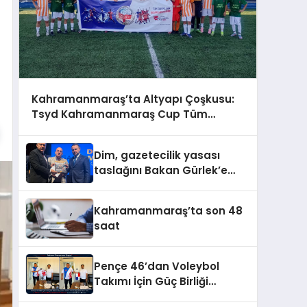
Kahramanmaraş’ta Altyapı Çoşkusu:
Tsyd Kahramanmaraş Cup Tüm
Hızıyla Devam Ediyor
Dim, gazetecilik yasası
taslağını Bakan Gürlek’e
sundu
Kahramanmaraş’ta son 48
saat
Pençe 46’dan Voleybol
Takımı İçin Güç Birliği
Gündemi