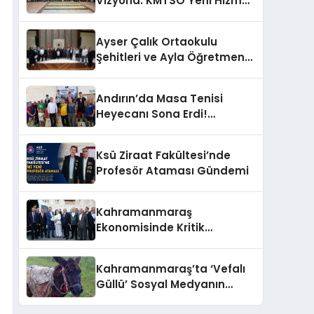
Vizyona: KMTSO Yeni Hizmet
Binası Görkemli Bir Törenle
Açıldı!
Ayser Çalık Ortaokulu
Şehitleri ve Ayla Öğretmen
İçin Cumhurbaşkanlığı
Külliyesi’nde Anlamlı Kabul
Andırın’da Masa Tenisi
Heyecanı Sona Erdi!
Şampiyonlar Ödüllerine
Kavuştu
Ksü Ziraat Fakültesi’nde
Profesör Ataması Gündemi
Kahramanmaraş
Ekonomisinde Kritik
Gündem
Kahramanmaraş’ta ‘Vefalı
Güllü’ Sosyal Medyanın
Gözdesi Oldu