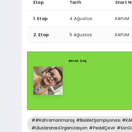
Etap
Tarih
Start N
1. Etap
4 Ağustos
KAFUM
2. Etap
5 Ağustos
KAFUM
Berat Daş
##Kahramanmaraş #BisikletŞampiyonası #KAFU
#UluslararasıOrganizasyon #PedalÇevir #SonD