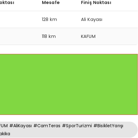
oktası
Mesafe
Finiş Noktası
128 km
Ali Kayası
118 km
KAFUM
M #AliKayası #CamTeras #SporTurizmi #BisikletYarışı
akika