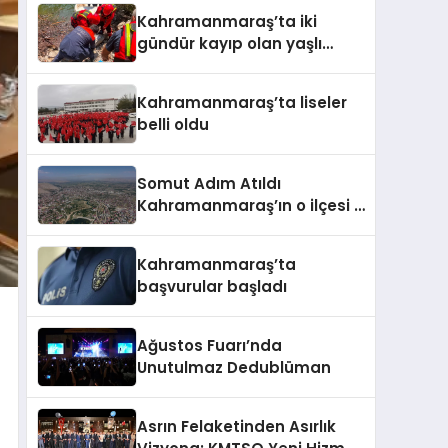
Kahramanmaraş’ta iki
gündür kayıp olan yaşlı
adamın cansız bedeni
barajda bulundu
Kahramanmaraş’ta liseler
belli oldu
Somut Adım Atıldı
Kahramanmaraş’ın o ilçesi il
olacak
Kahramanmaraş’ta
başvurular başladı
Ağustos Fuarı’nda
Unutulmaz Dedublüman
Asrın Felaketinden Asırlık