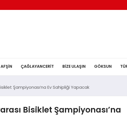
AFŞİN
ÇAĞLAYANCERİT
BİZE ULAŞIN
GÖKSUN
TÜ
siklet Şampiyonası’na Ev Sahipliği Yapacak
rası Bisiklet Şampiyonası’na