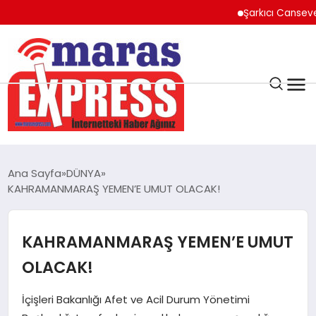
Şarkıcı Cansever Haya
K.MARAŞ
HAVA DURUMU
Ana Sayfa
DÜNYA
ANDIRIN
KAHRAMANMARAŞ YEMEN’E UMUT OLACAK!
AFŞİN
KAHRAMANMARAŞ YEMEN’E UMUT
OLACAK!
ÇAĞLAYANCERİT
İçişleri Bakanlığı Afet ve Acil Durum Yönetimi
BİZE ULAŞIN