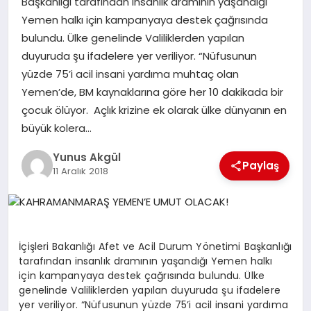
Başkanlığı tarafından insanlık dramının yaşandığı
Yemen halkı için kampanyaya destek çağrısında
bulundu. Ülke genelinde Valiliklerden yapılan
GÖKSUN
duyuruda şu ifadelere yer veriliyor. “Nüfusunun
yüzde 75’i acil insani yardıma muhtaç olan
TÜRKOĞLU
Yemen’de, BM kaynaklarına göre her 10 dakikada bir
çocuk ölüyor. Açlık krizine ek olarak ülke dünyanın en
PAZARCIK
büyük kolera…
Yunus Akgül
KÜNYE
Paylaş
11 Aralık 2018
NURHAK
İçişleri Bakanlığı Afet ve Acil Durum Yönetimi Başkanlığı
tarafından insanlık dramının yaşandığı Yemen halkı
için kampanyaya destek çağrısında bulundu. Ülke
genelinde Valiliklerden yapılan duyuruda şu ifadelere
yer veriliyor. “Nüfusunun yüzde 75’i acil insani yardıma