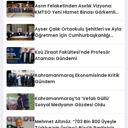
Asrın Felaketinden Asırlık Vizyona:
KMTSO Yeni Hizmet Binası Görkemli
Bir Törenle Açıldı!
Ayser Çalık Ortaokulu Şehitleri ve Ayla
Öğretmen İçin Cumhurbaşkanlığı
Külliyesi’nde Anlamlı Kabul
Ksü Ziraat Fakültesi’nde Profesör
Ataması Gündemi
Kahramanmaraş Ekonomisinde Kritik
Gündem
Kahramanmaraş’ta ‘Vefalı Güllü’
Sosyal Medyanın Gözdesi Oldu
Mehmet Altınöz: “703 Bin 800 Üyeyle
Türkiye’nin Üçüncü Büyük Partisiyiz