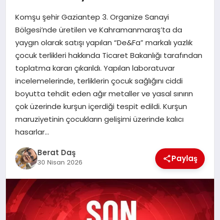
Komşu şehir Gaziantep 3. Organize Sanayi
GÖKSUN
Bölgesi’nde üretilen ve Kahramanmaraş’ta da
yaygın olarak satışı yapılan “De&Fa” markalı yazlık
çocuk terlikleri hakkında Ticaret Bakanlığı tarafından
TÜRKOĞLU
toplatma kararı çıkarıldı. Yapılan laboratuvar
incelemelerinde, terliklerin çocuk sağlığını ciddi
PAZARCIK
boyutta tehdit eden ağır metaller ve yasal sınırın
çok üzerinde kurşun içerdiği tespit edildi. Kurşun
KÜNYE
maruziyetinin çocukların gelişimi üzerinde kalıcı
hasarlar…
NURHAK
Berat Daş
Paylaş
30 Nisan 2026