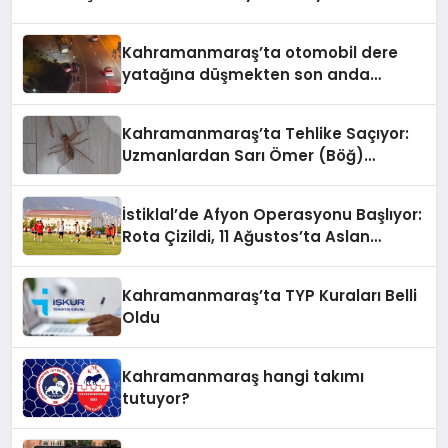
Kahramanmaraş’ta otomobil dere
yatağına düşmekten son anda
kurtuldu
Kahramanmaraş’ta Tehlike Saçıyor:
Uzmanlardan Sarı Ömer (Böğ)
Uyarısı!
İstiklal’de Afyon Operasyonu Başlıyor:
Rota Çizildi, 11 Ağustos’ta Aslan
Pençesi Vurulacak!
Kahramanmaraş’ta TYP Kuraları Belli
Oldu
Kahramanmaraş hangi takımı
tutuyor?