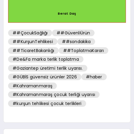
Berat Daş
##ÇocukSağlığı
##GüvenliÜrün
##KurşunTehlikesi
##sondakika
##TicaretBakanlığı
##ToplatmaKararı
#De&Fa marka terlik toplatma
#Gaziantep üretimi terlik uyarısı.
#GÜBİS güvensiz ürünler 2026
#haber
#Kahramanmaraş
#Kahramanmaraş çocuk terliği uyarısı
#kurşun tehlikesi çocuk terlikleri