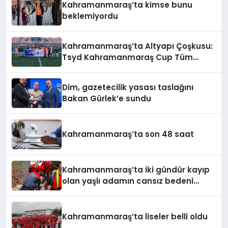
Kahramanmaraş’ta kimse bunu
beklemiyordu
Kahramanmaraş’ta Altyapı Çoşkusu:
Tsyd Kahramanmaraş Cup Tüm
Hızıyla Devam Ediyor
Dim, gazetecilik yasası taslağını
Bakan Gürlek’e sundu
Kahramanmaraş’ta son 48 saat
Kahramanmaraş’ta iki gündür kayıp
olan yaşlı adamın cansız bedeni
barajda bulundu
Kahramanmaraş’ta liseler belli oldu