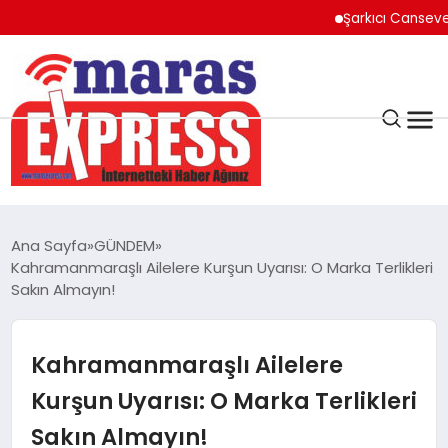
Şarkıcı Cansever Hayat
K.MARAŞ
HAVA DURUMU
Ana Sayfa
GÜNDEM
ANDIRIN
Kahramanmaraşlı Ailelere Kurşun Uyarısı: O Marka Terlikleri
Sakın Almayın!
AFŞİN
Kahramanmaraşlı Ailelere
ÇAĞLAYANCERİT
Kurşun Uyarısı: O Marka Terlikleri
Sakın Almayın!
BİZE ULAŞIN