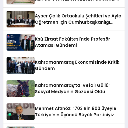
Bir Törenle Açıldı!
Ayser Çalık Ortaokulu Şehitleri ve Ayla
Öğretmen İçin Cumhurbaşkanlığı
Külliyesi’nde Anlamlı Kabul
Ksü Ziraat Fakültesi’nde Profesör
Ataması Gündemi
Kahramanmaraş Ekonomisinde Kritik
Gündem
Kahramanmaraş’ta ‘Vefalı Güllü’
Sosyal Medyanın Gözdesi Oldu
Mehmet Altınöz: “703 Bin 800 Üyeyle
Türkiye’nin Üçüncü Büyük Partisiyiz