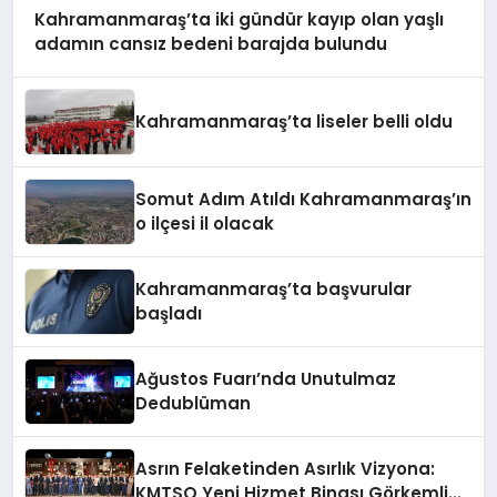
Kahramanmaraş’ta iki gündür kayıp olan yaşlı
adamın cansız bedeni barajda bulundu
Kahramanmaraş’ta liseler belli oldu
Somut Adım Atıldı Kahramanmaraş’ın
o ilçesi il olacak
Kahramanmaraş’ta başvurular
başladı
Ağustos Fuarı’nda Unutulmaz
Dedublüman
Asrın Felaketinden Asırlık Vizyona:
KMTSO Yeni Hizmet Binası Görkemli