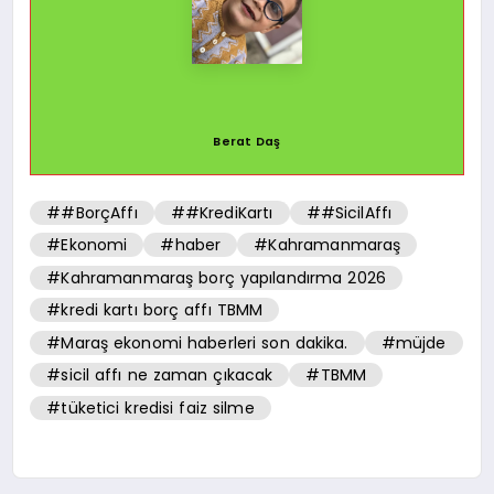
Berat Daş
##BorçAffı
##KrediKartı
##SicilAffı
#Ekonomi
#haber
#Kahramanmaraş
#Kahramanmaraş borç yapılandırma 2026
#kredi kartı borç affı TBMM
#Maraş ekonomi haberleri son dakika.
#müjde
#sicil affı ne zaman çıkacak
#TBMM
#tüketici kredisi faiz silme