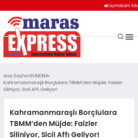
Kaymakam Kılıç’tan K
K.MARAŞ
HAVA DURUMU
Ana Sayfa
GÜNDEM
ANDIRIN
Kahramanmaraşlı Borçlulara TBMM’den Müjde: Faizler
Siliniyor, Sicil Affı Geliyor!
AFŞİN
Kahramanmaraşlı Borçlulara
ÇAĞLAYANCERİT
TBMM’den Müjde: Faizler
Siliniyor, Sicil Affı Geliyor!
BİZE ULAŞIN