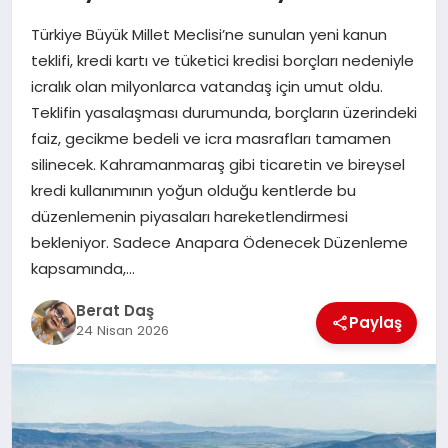
Türkiye Büyük Millet Meclisi’ne sunulan yeni kanun
GÖKSUN
teklifi, kredi kartı ve tüketici kredisi borçları nedeniyle
icralık olan milyonlarca vatandaş için umut oldu.
Teklifin yasalaşması durumunda, borçların üzerindeki
TÜRKOĞLU
faiz, gecikme bedeli ve icra masrafları tamamen
silinecek. Kahramanmaraş gibi ticaretin ve bireysel
PAZARCIK
kredi kullanımının yoğun olduğu kentlerde bu
düzenlemenin piyasaları hareketlendirmesi
KÜNYE
bekleniyor. Sadece Anapara Ödenecek Düzenleme
kapsamında,…
NURHAK
Berat Daş
Paylaş
24 Nisan 2026