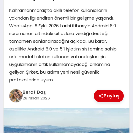
Kahramanmaraş’ta akıllı telefon kullanıcılarını
GÖKSUN
yakından ilgilendiren önemli bir gelişme yaşandı.
WhatsApp, 8 Eylül 2026 tarihi itibarıyla Android 6.0
sürümünün altındaki cihazlara verdiği desteği
TÜRKOĞLU
tamamen sonlandıracağını açıkladı. Bu karar,
özellikle Android 5.0 ve 5.1 işletim sistemine sahip
PAZARCIK
eski model telefon kullanan vatandaşlar için
uygulamanın artık kullanılamayacağı anlamına
KÜNYE
geliyor. Şirket, bu adımı yeni nesil güvenlik
protokollerine uyum…
NURHAK
Berat Daş
Paylaş
28 Nisan 2026