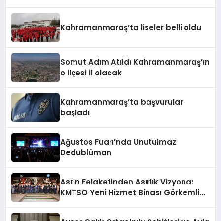
Kahramanmaraş’ta liseler belli oldu
Somut Adım Atıldı Kahramanmaraş’ın
o ilçesi il olacak
Kahramanmaraş’ta başvurular
başladı
Ağustos Fuarı’nda Unutulmaz
Dedublüman
Asrın Felaketinden Asırlık Vizyona:
KMTSO Yeni Hizmet Binası Görkemli
Bir Törenle Açıldı!