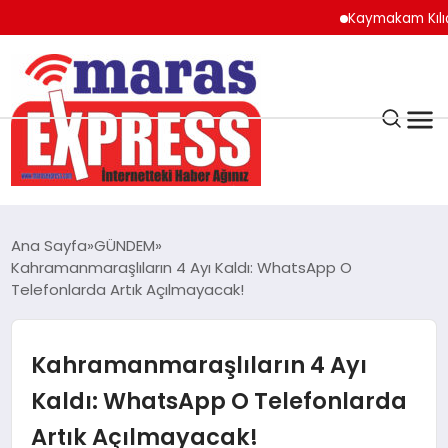
Kaymakam Kılıç’tan 
K.MARAŞ
HAVA DURUMU
Ana Sayfa
GÜNDEM
ANDIRIN
Kahramanmaraşlıların 4 Ayı Kaldı: WhatsApp O
Telefonlarda Artık Açılmayacak!
AFŞİN
Kahramanmaraşlıların 4 Ayı
ÇAĞLAYANCERİT
Kaldı: WhatsApp O Telefonlarda
Artık Açılmayacak!
BİZE ULAŞIN