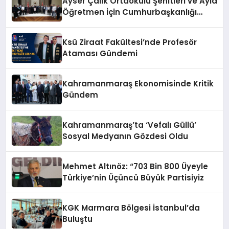
Ayser Çalık Ortaokulu Şehitleri ve Ayla
Öğretmen İçin Cumhurbaşkanlığı
Külliyesi’nde Anlamlı Kabul
Ksü Ziraat Fakültesi’nde Profesör
Ataması Gündemi
Kahramanmaraş Ekonomisinde Kritik
Gündem
Kahramanmaraş’ta ‘Vefalı Güllü’
Sosyal Medyanın Gözdesi Oldu
Mehmet Altınöz: “703 Bin 800 Üyeyle
Türkiye’nin Üçüncü Büyük Partisiyiz
KGK Marmara Bölgesi İstanbul’da
Buluştu