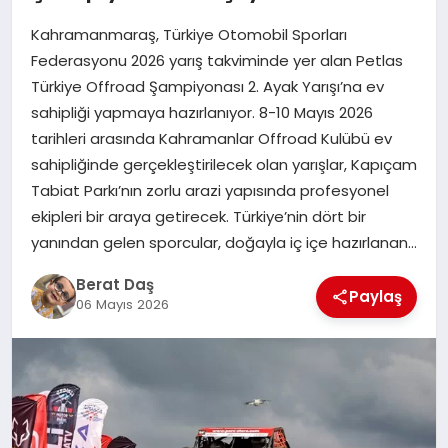
Kahramanmaraş, Türkiye Otomobil Sporları
GÖKSUN
Federasyonu 2026 yarış takviminde yer alan Petlas
Türkiye Offroad Şampiyonası 2. Ayak Yarışı’na ev
sahipliği yapmaya hazırlanıyor. 8-10 Mayıs 2026
TÜRKOĞLU
tarihleri arasında Kahramanlar Offroad Kulübü ev
sahipliğinde gerçekleştirilecek olan yarışlar, Kapıçam
PAZARCIK
Tabiat Parkı’nın zorlu arazi yapısında profesyonel
ekipleri bir araya getirecek. Türkiye’nin dört bir
KÜNYE
yanından gelen sporcular, doğayla iç içe hazırlanan…
Berat Daş
NURHAK
Paylaş
06 Mayıs 2026