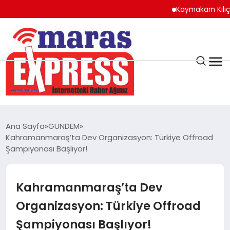
Kaymakam Kılıç’tan Ka
K.MARAŞ
HAVA DURUMU
Ana Sayfa
GÜNDEM
ANDIRIN
Kahramanmaraş’ta Dev Organizasyon: Türkiye Offroad
Şampiyonası Başlıyor!
AFŞİN
Kahramanmaraş’ta Dev
ÇAĞLAYANCERİT
Organizasyon: Türkiye Offroad
Şampiyonası Başlıyor!
BİZE ULAŞIN