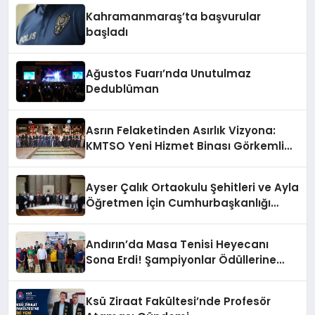
Kahramanmaraş’ta başvurular
başladı
Ağustos Fuarı’nda Unutulmaz
Dedublüman
Asrın Felaketinden Asırlık Vizyona:
KMTSO Yeni Hizmet Binası Görkemli
Bir Törenle Açıldı!
Ayser Çalık Ortaokulu Şehitleri ve Ayla
Öğretmen İçin Cumhurbaşkanlığı
Külliyesi’nde Anlamlı Kabul
Andırın’da Masa Tenisi Heyecanı
Sona Erdi! Şampiyonlar Ödüllerine
Kavuştu
Ksü Ziraat Fakültesi’nde Profesör