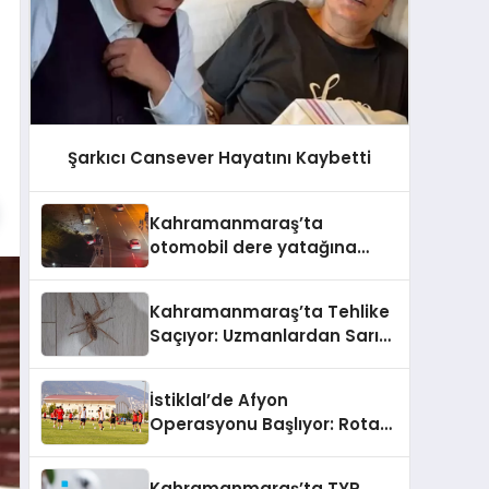
Şarkıcı Cansever Hayatını Kaybetti
Kahramanmaraş’ta
otomobil dere yatağına
düşmekten son anda
kurtuldu
Kahramanmaraş’ta Tehlike
Saçıyor: Uzmanlardan Sarı
Ömer (Böğ) Uyarısı!
İstiklal’de Afyon
Operasyonu Başlıyor: Rota
Çizildi, 11 Ağustos’ta Aslan
Pençesi Vurulacak!
Kahramanmaraş’ta TYP