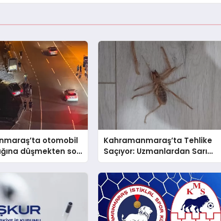
maraş’ta otomobil
Kahramanmaraş’ta Tehlike
ağına düşmekten son
Saçıyor: Uzmanlardan Sarı
tuldu
Ömer (Böğ) Uyarısı!