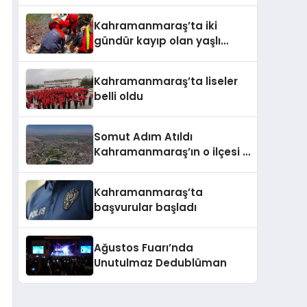
Kahramanmaraş’ta iki
gündür kayıp olan yaşlı
adamın cansız bedeni
barajda bulundu
Kahramanmaraş’ta liseler
belli oldu
Somut Adım Atıldı
Kahramanmaraş’ın o ilçesi il
olacak
Kahramanmaraş’ta
başvurular başladı
Ağustos Fuarı’nda
Unutulmaz Dedublüman