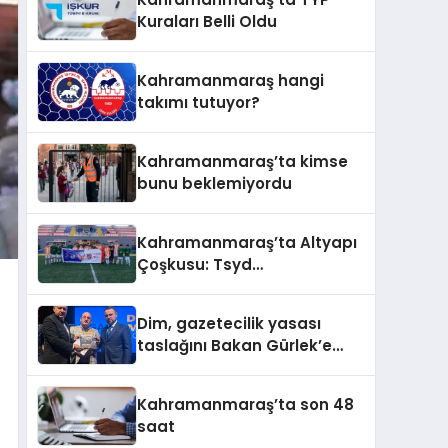
Kuraları Belli Oldu
Kahramanmaraş hangi
takımı tutuyor?
Kahramanmaraş’ta kimse
bunu beklemiyordu
Kahramanmaraş’ta Altyapı
Çoşkusu: Tsyd
Kahramanmaraş Cup Tüm
Hızıyla Devam Ediyor
Dim, gazetecilik yasası
taslağını Bakan Gürlek’e
sundu
Kahramanmaraş’ta son 48
saat