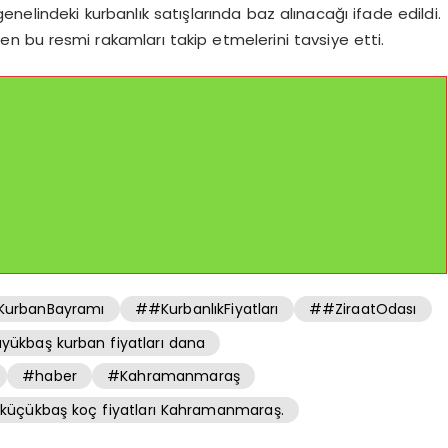
genelindeki kurbanlık satışlarında baz alınacağı ifade edildi.
enen bu resmi rakamları takip etmelerini tavsiye etti.
urbanBayramı
##KurbanlıkFiyatları
##ZiraatOdası
yükbaş kurban fiyatları dana
#haber
#Kahramanmaraş
küçükbaş koç fiyatları Kahramanmaraş.