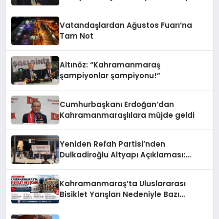
Vatandaşlardan Ağustos Fuarı’na
Tam Not
Altınöz: “Kahramanmaraş
şampiyonlar şampiyonu!”
Cumhurbaşkanı Erdoğan’dan
Kahramanmaraşlılara müjde geldi
Yeniden Refah Partisi’nden
Dulkadiroğlu Altyapı Açıklaması:
“Sorumlusu Belediye Değil”
Kahramanmaraş’ta Uluslararası
Bisiklet Yarışları Nedeniyle Bazı
Güzergahlar Trafiğe Kapatılacak