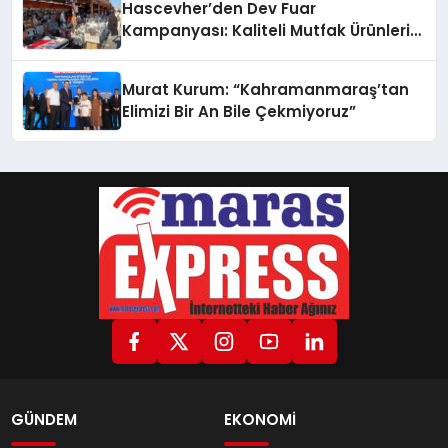
Hascevher’den Dev Fuar
Kampanyası: Kaliteli Mutfak Ürünleri
Uygun Fiyatlarla Vatandaşlarla
Buluşuyor
Murat Kurum: “Kahramanmaraş’tan
Elimizi Bir An Bile Çekmiyoruz”
GÜNDEM
EKONOMİ