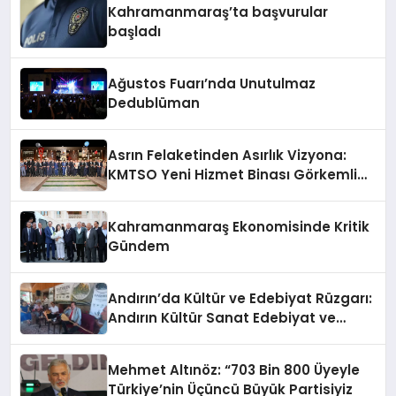
Kahramanmaraş’ta başvurular
başladı
Ağustos Fuarı’nda Unutulmaz
Dedublüman
Asrın Felaketinden Asırlık Vizyona:
KMTSO Yeni Hizmet Binası Görkemli
Bir Törenle Açıldı!
Kahramanmaraş Ekonomisinde Kritik
Gündem
Andırın’da Kültür ve Edebiyat Rüzgarı:
Andırın Kültür Sanat Edebiyat ve
Turizm Derneği Açıldı
Mehmet Altınöz: “703 Bin 800 Üyeyle
Türkiye’nin Üçüncü Büyük Partisiyiz