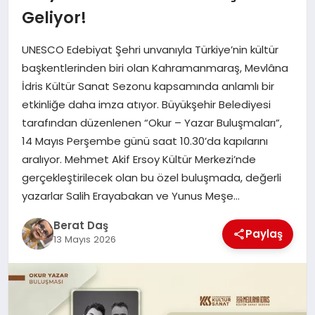
Geliyor!
GÖKSUN
UNESCO Edebiyat Şehri unvanıyla Türkiye’nin kültür
başkentlerinden biri olan Kahramanmaraş, Mevlâna
TÜRKOĞLU
İdris Kültür Sanat Sezonu kapsamında anlamlı bir
etkinliğe daha imza atıyor. Büyükşehir Belediyesi
tarafından düzenlenen “Okur – Yazar Buluşmaları”,
PAZARCIK
14 Mayıs Perşembe günü saat 10.30’da kapılarını
aralıyor. Mehmet Akif Ersoy Kültür Merkezi’nde
KÜNYE
gerçekleştirilecek olan bu özel buluşmada, değerli
yazarlar Salih Erayabakan ve Yunus Meşe…
NURHAK
Berat Daş
Paylaş
13 Mayıs 2026