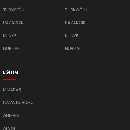
TÜRKOĞLU
TÜRKOĞLU
PAZARCIK
PAZARCIK
KÜNYE
KÜNYE
NURHAK
NURHAK
EĞİTİM
K.MARAŞ
HAVA DURUMU
ANDIRIN
AFŞİN