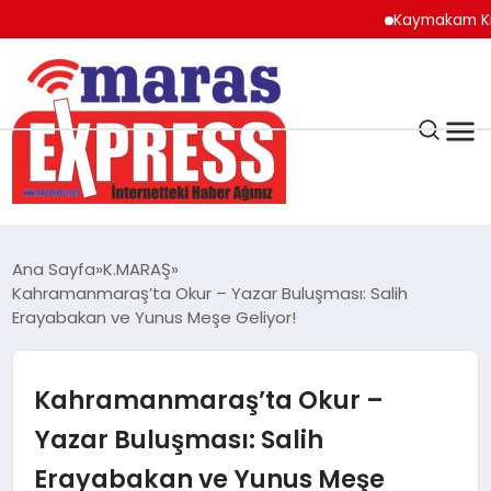
Kaymakam Kılıç’tan
K.MARAŞ
HAVA DURUMU
Ana Sayfa
K.MARAŞ
ANDIRIN
Kahramanmaraş’ta Okur – Yazar Buluşması: Salih
Erayabakan ve Yunus Meşe Geliyor!
AFŞİN
Kahramanmaraş’ta Okur –
ÇAĞLAYANCERİT
Yazar Buluşması: Salih
Erayabakan ve Yunus Meşe
BİZE ULAŞIN