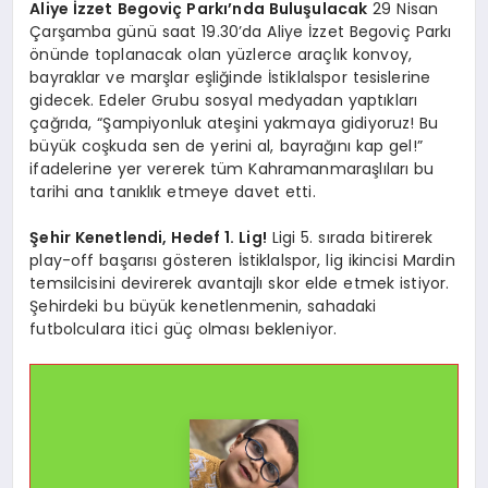
Aliye İzzet Begoviç Parkı’nda Buluşulacak
29 Nisan
Çarşamba günü saat 19.30’da Aliye İzzet Begoviç Parkı
önünde toplanacak olan yüzlerce araçlık konvoy,
bayraklar ve marşlar eşliğinde İstiklalspor tesislerine
gidecek. Edeler Grubu sosyal medyadan yaptıkları
çağrıda, “Şampiyonluk ateşini yakmaya gidiyoruz! Bu
büyük coşkuda sen de yerini al, bayrağını kap gel!”
ifadelerine yer vererek tüm Kahramanmaraşlıları bu
tarihi ana tanıklık etmeye davet etti.
Şehir Kenetlendi, Hedef 1. Lig!
Ligi 5. sırada bitirerek
play-off başarısı gösteren İstiklalspor, lig ikincisi Mardin
temsilcisini devirerek avantajlı skor elde etmek istiyor.
Şehirdeki bu büyük kenetlenmenin, sahadaki
futbolculara itici güç olması bekleniyor.