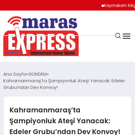
Kaymakam Kılıç’tan K
K.MARAŞ
HAVA DURUMU
Ana Sayfa
GÜNDEM
ANDIRIN
Kahramanmaraş’ta Şampiyonluk Ateşi Yanacak: Edeler
Grubu’ndan Dev Konvoy!
AFŞİN
Kahramanmaraş’ta
ÇAĞLAYANCERİT
Şampiyonluk Ateşi Yanacak:
Edeler Grubu’ndan Dev Konvoy!
BİZE ULAŞIN