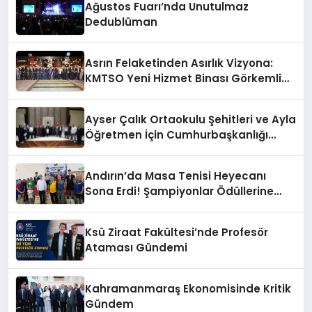
Ağustos Fuarı’nda Unutulmaz
Dedublüman
Asrın Felaketinden Asırlık Vizyona:
KMTSO Yeni Hizmet Binası Görkemli
Bir Törenle Açıldı!
Ayser Çalık Ortaokulu Şehitleri ve Ayla
Öğretmen İçin Cumhurbaşkanlığı
Külliyesi’nde Anlamlı Kabul
Andırın’da Masa Tenisi Heyecanı
Sona Erdi! Şampiyonlar Ödüllerine
Kavuştu
Ksü Ziraat Fakültesi’nde Profesör
Ataması Gündemi
Kahramanmaraş Ekonomisinde Kritik
Gündem