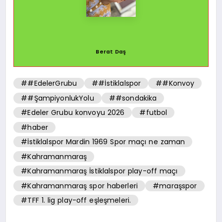
Berat Daş
##EdelerGrubu
##İstiklalspor
##Konvoy
##ŞampiyonlukYolu
##sondakika
#Edeler Grubu konvoyu 2026
#futbol
#haber
#İstiklalspor Mardin 1969 Spor maçı ne zaman
#Kahramanmaraş
#Kahramanmaraş İstiklalspor play-off maçı
#Kahramanmaraş spor haberleri
#maraşspor
#TFF 1. lig play-off eşleşmeleri.