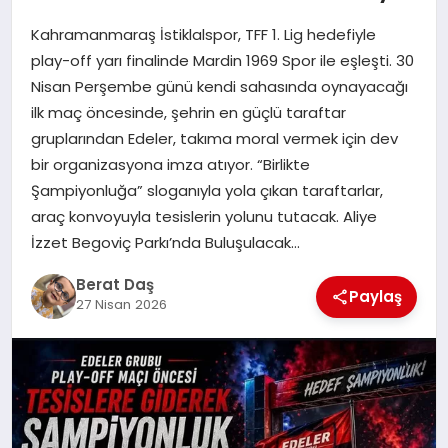
Kahramanmaraş İstiklalspor, TFF 1. Lig hedefiyle
GÖKSUN
play-off yarı finalinde Mardin 1969 Spor ile eşleşti. 30
Nisan Perşembe günü kendi sahasında oynayacağı
ilk maç öncesinde, şehrin en güçlü taraftar
TÜRKOĞLU
gruplarından Edeler, takıma moral vermek için dev
bir organizasyona imza atıyor. “Birlikte
PAZARCIK
Şampiyonluğa” sloganıyla yola çıkan taraftarlar,
araç konvoyuyla tesislerin yolunu tutacak. Aliye
KÜNYE
İzzet Begoviç Parkı’nda Buluşulacak…
Berat Daş
NURHAK
Paylaş
27 Nisan 2026