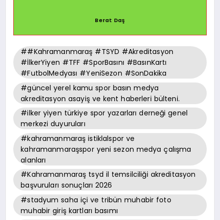
Berat Daş
##Kahramanmaraş #TSYD #Akreditasyon
#İlkerYiyen #TFF #SporBasını #BasınKartı
#FutbolMedyası #YeniSezon #SonDakika
#güncel yerel kamu spor basın medya
akreditasyon asayiş ve kent haberleri bülteni.
#ilker yiyen türkiye spor yazarları derneği genel
merkezi duyuruları
#kahramanmaraş istiklalspor ve
kahramanmaraşspor yeni sezon medya çalışma
alanları
#Kahramanmaraş tsyd il temsilciliği akreditasyon
başvuruları sonuçları 2026
#stadyum saha içi ve tribün muhabir foto
muhabir giriş kartları basımı