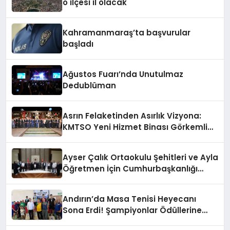
o ilçesi il olacak
Kahramanmaraş’ta başvurular
başladı
Ağustos Fuarı’nda Unutulmaz
Dedublüman
Asrın Felaketinden Asırlık Vizyona:
KMTSO Yeni Hizmet Binası Görkemli
Bir Törenle Açıldı!
Ayser Çalık Ortaokulu Şehitleri ve Ayla
Öğretmen İçin Cumhurbaşkanlığı
Külliyesi’nde Anlamlı Kabul
Andırın’da Masa Tenisi Heyecanı
Sona Erdi! Şampiyonlar Ödüllerine
Kavuştu