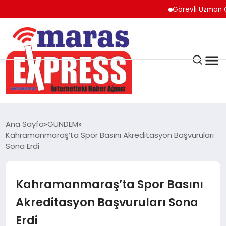
Görevli Uzman Çavuş Evi
K.MARAŞ
HAVA DURUMU
Ana Sayfa
GÜNDEM
ANDIRIN
Kahramanmaraş’ta Spor Basını Akreditasyon Başvuruları
Sona Erdi
AFŞİN
Kahramanmaraş’ta Spor Basını
ÇAĞLAYANCERİT
Akreditasyon Başvuruları Sona
Erdi
BİZE ULAŞIN