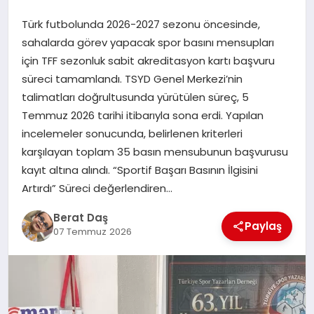
Türk futbolunda 2026-2027 sezonu öncesinde,
GÖKSUN
sahalarda görev yapacak spor basını mensupları
için TFF sezonluk sabit akreditasyon kartı başvuru
süreci tamamlandı. TSYD Genel Merkezi’nin
TÜRKOĞLU
talimatları doğrultusunda yürütülen süreç, 5
Temmuz 2026 tarihi itibarıyla sona erdi. Yapılan
PAZARCIK
incelemeler sonucunda, belirlenen kriterleri
karşılayan toplam 35 basın mensubunun başvurusu
KÜNYE
kayıt altına alındı. “Sportif Başarı Basının İlgisini
Artırdı” Süreci değerlendiren…
NURHAK
Berat Daş
Paylaş
07 Temmuz 2026