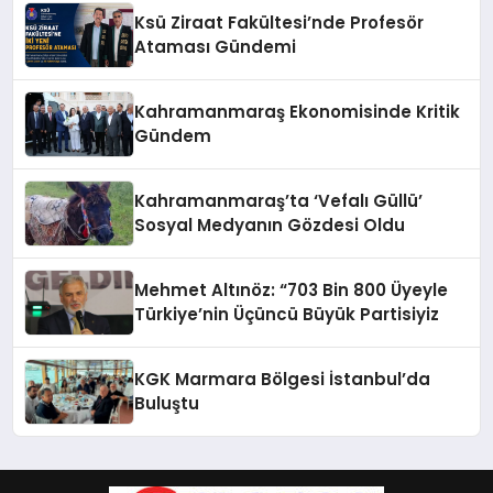
Ksü Ziraat Fakültesi’nde Profesör
Ataması Gündemi
Kahramanmaraş Ekonomisinde Kritik
Gündem
Kahramanmaraş’ta ‘Vefalı Güllü’
Sosyal Medyanın Gözdesi Oldu
Mehmet Altınöz: “703 Bin 800 Üyeyle
Türkiye’nin Üçüncü Büyük Partisiyiz
KGK Marmara Bölgesi İstanbul’da
Buluştu