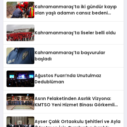
Kahramanmaraş’ta iki gündür kayıp
olan yaşlı adamın cansız bedeni
barajda bulundu
Kahramanmaraş’ta liseler belli oldu
Kahramanmaraş’ta başvurular
başladı
Ağustos Fuarı’nda Unutulmaz
Dedublüman
Asrın Felaketinden Asırlık Vizyona:
KMTSO Yeni Hizmet Binası Görkemli
Bir Törenle Açıldı!
Ayser Çalık Ortaokulu Şehitleri ve Ayla