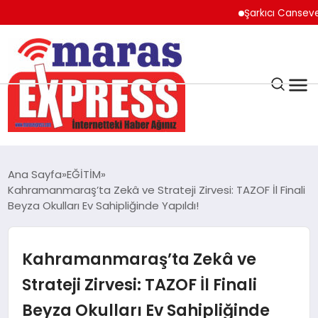
Şarkıcı Cansever Hayatı
K.MARAŞ
HAVA DURUMU
Ana Sayfa
EĞİTİM
ANDIRIN
Kahramanmaraş’ta Zekâ ve Strateji Zirvesi: TAZOF İl Finali
Beyza Okulları Ev Sahipliğinde Yapıldı!
AFŞİN
Kahramanmaraş’ta Zekâ ve
ÇAĞLAYANCERİT
Strateji Zirvesi: TAZOF İl Finali
Beyza Okulları Ev Sahipliğinde
BİZE ULAŞIN