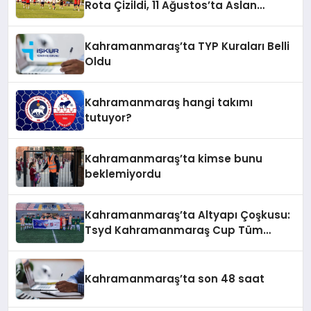
Rota Çizildi, 11 Ağustos’ta Aslan
Pençesi Vurulacak!
Kahramanmaraş’ta TYP Kuraları Belli
Oldu
Kahramanmaraş hangi takımı
tutuyor?
Kahramanmaraş’ta kimse bunu
beklemiyordu
Kahramanmaraş’ta Altyapı Çoşkusu:
Tsyd Kahramanmaraş Cup Tüm
Hızıyla Devam Ediyor
Kahramanmaraş’ta son 48 saat