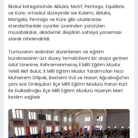
İlkokul kategorisinde Abluka, Motif, Pentago, Equilibrio
ve Küre; ortaokul düzeyinde ise Kulami, Abluka,
Mangala, Pentago ve Küre gibi uluslararası
standartlardaki oyunlar üzerinden yürütülen
müsabakalar, akademik disiplinin sahaya yansıması
olarak nitelendirildi.
Turnuvanın ardından düzenlenen ve eğitim
bürokrasisinin üst düzey temsilcilerini bir araya getiren
ödül törenine; Kahramanmaraş İl Millî Eğitim Müdür
Vekili Akif Bulut, İl Millî Eğitim Müdür Yardımcıları Hacı
Muharrem Dilipak, Bestami Gül ve Hasan Ağcaboğa’nın
yanı sıra Onikişubat İlçe Millî Eğitim Müdürü Harun Kurt
ile Dulkadiroğlu İlçe Millî Eğitim Müdürü Hüseyin Mart
katılım sağladı.