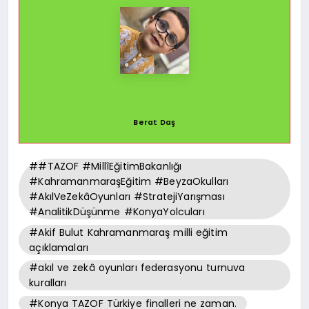
Berat Daş
##TAZOF #MillîEğitimBakanlığı
#KahramanmaraşEğitim #BeyzaOkulları
#AkılVeZekâOyunları #StratejiYarışması
#AnalitikDüşünme #KonyaYolcuları
#Akif Bulut Kahramanmaraş milli eğitim
açıklamaları
#akıl ve zekâ oyunları federasyonu turnuva
kuralları
#Konya TAZOF Türkiye finalleri ne zaman.