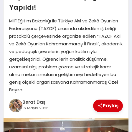
Yapıldı!
GÖKSUN
Millî Eğitim Bakanlığı ile Türkiye Akıl ve Zekâ Oyunları
Federasyonu (TAZOF) arasında akdedilen iş birliği
TÜRKOĞLU
protokolü çerçevesinde organize edilen “TAZOF Akıl
ve Zekâ Oyunları Kahramanmaraş İl Finali”, akademik
ve pedagojik çevrelerin yoğun katılımıyla
PAZARCIK
gerçekleştirildi. Öğrencilerin analitik düşünme,
uzamsal algı, problem çözme ve stratejik karar
KÜNYE
alma mekanizmalarını geliştirmeyi hedefleyen bu
geniş ölçekli organizasyona Kahramanmaraş Özel
NURHAK
Beyza…
Berat Daş
Paylaş
16 Mayıs 2026