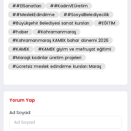
##ElSanatları
##KadınVEÜretim
##MeslekEdindirme
##SosyalBelediyecilik
#Büyükşehir Belediyesi sanat kursları
#EĞİTİM
#haber
#Kahramanmaraş
#Kahramanmaraş KAMEK bahar dönemi 2026
#KAMEK
#KAMEK giyim ve mefruşat eğitimi
#Maraşlı kadınlar üretim projeleri
#ücretsiz meslek edindirme kursları Maraş
Yorum Yap
Ad Soyad: