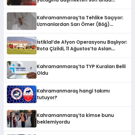
kurtuldu
Kahramanmaraş’ta Tehlike Saçıyor:
Uzmanlardan Sarı Ömer (Böğ)
Uyarısı!
İstiklal’de Afyon Operasyonu Başlıyor:
Rota Çizildi, 11 Ağustos’ta Aslan
Pençesi Vurulacak!
Kahramanmaraş’ta TYP Kuraları Belli
Oldu
Kahramanmaraş hangi takımı
tutuyor?
Kahramanmaraş’ta kimse bunu
beklemiyordu