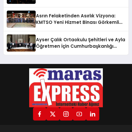
Asrın Felaketinden Asırlık Vizyona:
KMTSO Yeni Hizmet Binası Görkemli
Bir Törenle Açıldı!
Ayser Çalık Ortaokulu Şehitleri ve Ayla
Öğretmen İçin Cumhurbaşkanlığı
Külliyesi’nde Anlamlı Kabul