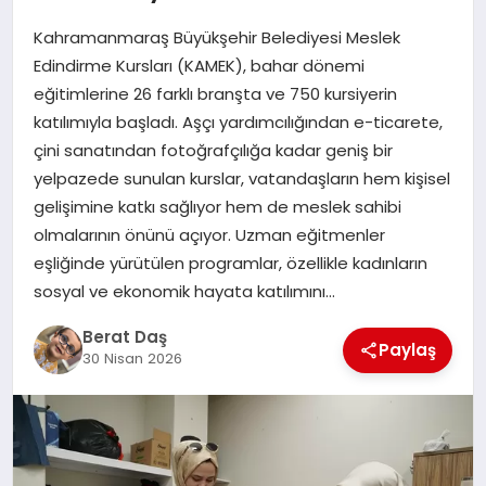
Kahramanmaraş Büyükşehir Belediyesi Meslek
GÖKSUN
Edindirme Kursları (KAMEK), bahar dönemi
eğitimlerine 26 farklı branşta ve 750 kursiyerin
katılımıyla başladı. Aşçı yardımcılığından e-ticarete,
TÜRKOĞLU
çini sanatından fotoğrafçılığa kadar geniş bir
yelpazede sunulan kurslar, vatandaşların hem kişisel
PAZARCIK
gelişimine katkı sağlıyor hem de meslek sahibi
olmalarının önünü açıyor. Uzman eğitmenler
KÜNYE
eşliğinde yürütülen programlar, özellikle kadınların
sosyal ve ekonomik hayata katılımını…
NURHAK
Berat Daş
Paylaş
30 Nisan 2026