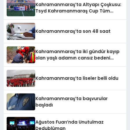
Kahramanmaraş’ta Altyapı Çoşkusu:
Tsyd Kahramanmaraş Cup Tüm
Hızıyla Devam Ediyor
Kahramanmaraş’ta son 48 saat
Kahramanmaraş’ta iki gündür kayıp
olan yaşlı adamın cansız bedeni
barajda bulundu
Kahramanmaraş’ta liseler belli oldu
Kahramanmaraş’ta başvurular
başladı
Ağustos Fuarı’nda Unutulmaz
Dedublüman