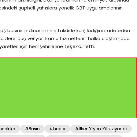
sindeki şüpheli şahıslara yönelik GBT uygulamalarının
basınının dinamizmini takdirle karşıladığını ifade eden
ü bizlere güç veriyor. Kamu hizmetlerini halka ulaştırmada
aretleri için hemşehrilerine teşekkür etti.
dakika
#Basın
#haber
#İlker Yiyen Kilis ziyareti