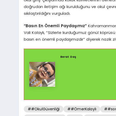
doğrudan iletişim ağı kurulduğunu ve okul çevre
sıkılaştırıldığını vurguladı.
“Basın En Önemli Paydaşımız”
Kahramanmaraş 
Vali Kalaylı, “Sizlerle kurduğumuz gönül köprüs
basın en önemli paydaşımızdır” diyerek nazik ziy
Berat Daş
##OkulGüvenliği
##ÖmerKalaylı
##son