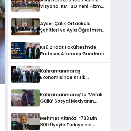
Vizyona: KMTSO Yeni Hizmet
Binası Görkemli Bir Törenle
Açıldı!
Ayser Çalık Ortaokulu
Şehitleri ve Ayla Öğretmen
İçin Cumhurbaşkanlığı
Külliyesi’nde Anlamlı Kabul
Ksü Ziraat Fakültesi’nde
Profesör Ataması Gündemi
Kahramanmaraş
Ekonomisinde Kritik
Gündem
Kahramanmaraş’ta ‘Vefalı
Güllü’ Sosyal Medyanın
Gözdesi Oldu
Mehmet Altınöz: “703 Bin
800 Üyeyle Türkiye’nin