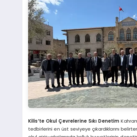
Kilis’te Okul Çevrelerine Sıkı Denetim
Kahrama
tedbirlerini en üst seviyeye çıkardıklarını belirten
okul giriş-çıkışlarında kolluk kuvvetlerinin deneti