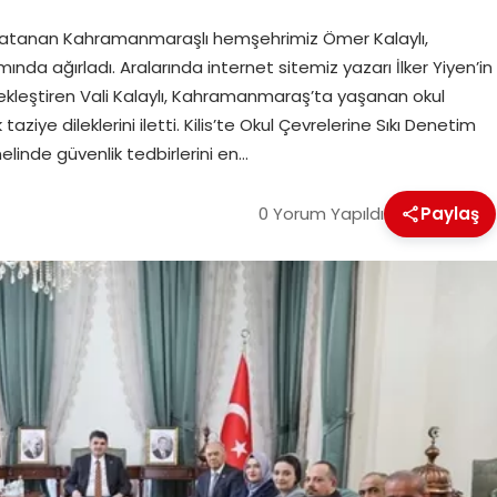
ne atanan Kahramanmaraşlı hemşehrimiz Ömer Kalaylı,
 ağırladı. Aralarında internet sitemiz yazarı İlker Yiyen’in
leştiren Vali Kalaylı, Kahramanmaraş’ta yaşanan okul
iye dileklerini iletti. Kilis’te Okul Çevrelerine Sıkı Denetim
linde güvenlik tedbirlerini en…
0 Yorum Yapıldı
Paylaş