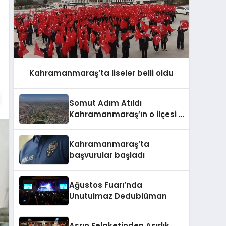
Kahramanmaraş’ta liseler belli oldu
Somut Adım Atıldı
Kahramanmaraş’ın o ilçesi il
olacak
Kahramanmaraş’ta
başvurular başladı
Ağustos Fuarı’nda
Unutulmaz Dedublüman
Asrın Felaketinden Asırlık