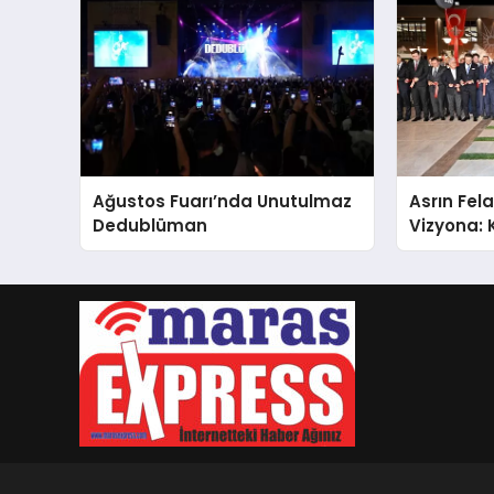
Ağustos Fuarı’nda Unutulmaz
Asrın Fela
Dedublüman
Vizyona:
Binası Gö
Açıldı!