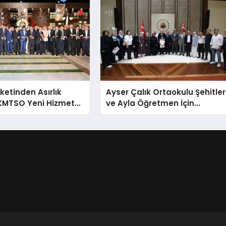
ketinden Asırlık
Ayser Çalık Ortaokulu Şehitler
 KMTSO Yeni Hizmet
ve Ayla Öğretmen İçin
rkemli Bir Törenle
Cumhurbaşkanlığı
Külliyesi’nde Anlamlı Kabul