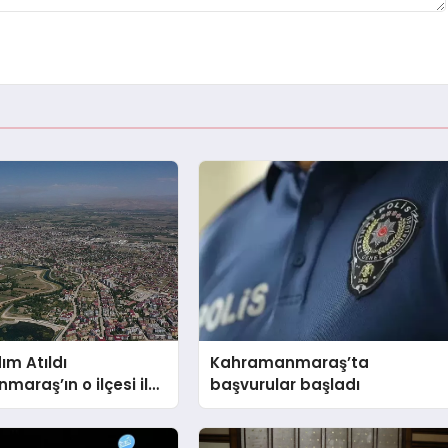
m Atıldı
Kahramanmaraş’ta
araş’ın o ilçesi il
başvurular başladı