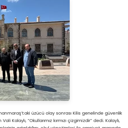
nmaraş’taki üzücü olay sonrası Kilis genelinde güvenlik
 Vali Kalaylı, “Okullarımız kırmızı çizgimizdir” dedi. Kalaylı,
mlerinin artırıldığını, okul yönetimleri ile emniyet arasında