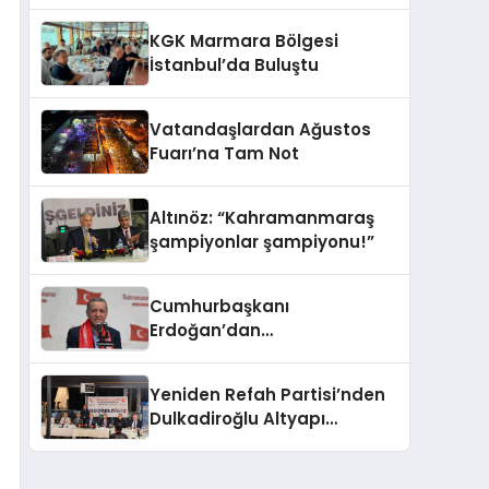
Üçüncü Büyük Partisiyiz
KGK Marmara Bölgesi
İstanbul’da Buluştu
Vatandaşlardan Ağustos
Fuarı’na Tam Not
Altınöz: “Kahramanmaraş
şampiyonlar şampiyonu!”
Cumhurbaşkanı
Erdoğan’dan
Kahramanmaraşlılara
müjde geldi
Yeniden Refah Partisi’nden
Dulkadiroğlu Altyapı
Açıklaması: “Sorumlusu
Belediye Değil”