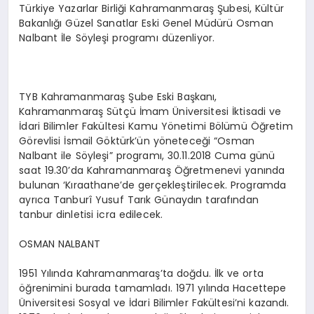
Türkiye Yazarlar Birliği Kahramanmaraş Şubesi, Kültür
Bakanlığı Güzel Sanatlar Eski Genel Müdürü Osman
Nalbant İle Söyleşi programı düzenliyor.
TYB Kahramanmaraş Şube Eski Başkanı,
Kahramanmaraş Sütçü İmam Üniversitesi İktisadi ve
İdari Bilimler Fakültesi Kamu Yönetimi Bölümü Öğretim
Görevlisi İsmail Göktürk’ün yöneteceği “Osman
Nalbant ile Söyleşi” programı, 30.11.2018 Cuma günü
saat 19.30’da Kahramanmaraş Öğretmenevi yanında
bulunan ‘Kıraathane’de gerçekleştirilecek. Programda
ayrıca Tanburî Yusuf Tarık Günaydın tarafından
tanbur dinletisi icra edilecek.
OSMAN NALBANT
1951 Yılında Kahramanmaraş’ta doğdu. İlk ve orta
öğrenimini burada tamamladı. 1971 yılında Hacettepe
Üniversitesi Sosyal ve İdari Bilimler Fakültesi’ni kazandı.