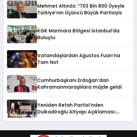
Mehmet Altınöz: “703 Bin 800 Üyeyle
Türkiye’nin Üçüncü Büyük Partisiyiz
KGK Marmara Bölgesi İstanbul’da
Buluştu
Vatandaşlardan Ağustos Fuarı’na
Tam Not
Cumhurbaşkanı Erdoğan’dan
Kahramanmaraşlılara müjde geldi
Yeniden Refah Partisi’nden
Dulkadiroğlu Altyapı Açıklaması:
“Sorumlusu Belediye Değil”