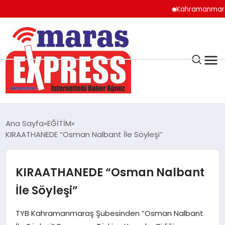
Kahramanmaraş’ta Al
K.MARAŞ
HAVA DURUMU
Ana Sayfa
EĞİTİM
ANDIRIN
KIRAATHANEDE “Osman Nalbant İle Söyleşi”
AFŞİN
KIRAATHANEDE “Osman Nalbant
İle Söyleşi”
ÇAĞLAYANCERİT
TYB Kahramanmaraş Şubesinden “Osman Nalbant
BİZE ULAŞIN