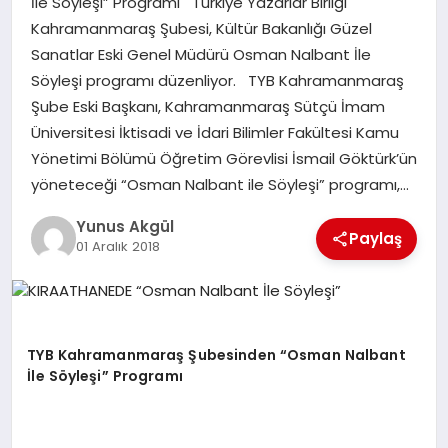
İle Söyleşi” Programı Türkiye Yazarlar Birliği
Kahramanmaraş Şubesi, Kültür Bakanlığı Güzel
Sanatlar Eski Genel Müdürü Osman Nalbant İle
GÖKSUN
Söyleşi programı düzenliyor. TYB Kahramanmaraş
Şube Eski Başkanı, Kahramanmaraş Sütçü İmam
TÜRKOĞLU
Üniversitesi İktisadi ve İdari Bilimler Fakültesi Kamu
Yönetimi Bölümü Öğretim Görevlisi İsmail Göktürk’ün
PAZARCIK
yöneteceği “Osman Nalbant ile Söyleşi” programı,…
Yunus Akgül
KÜNYE
Paylaş
01 Aralık 2018
NURHAK
TYB Kahramanmaraş Şubesinden “Osman Nalbant
İle Söyleşi” Programı