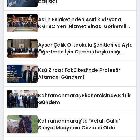
başladı
Asrın Felaketinden Asırlık Vizyona:
KMTSO Yeni Hizmet Binası Görkemli
Bir Törenle Açıldı!
Ayser Çalık Ortaokulu Şehitleri ve Ayla
Öğretmen İçin Cumhurbaşkanlığı
Külliyesi’nde Anlamlı Kabul
Ksü Ziraat Fakültesi’nde Profesör
Ataması Gündemi
Kahramanmaraş Ekonomisinde Kritik
Gündem
Kahramanmaraş’ta ‘Vefalı Güllü’
Sosyal Medyanın Gözdesi Oldu