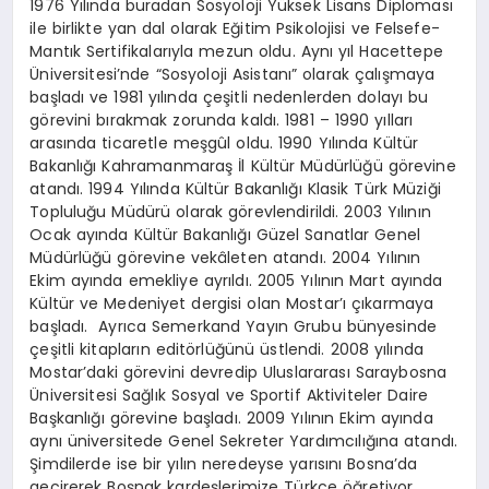
1976 Yılında buradan Sosyoloji Yüksek Lisans Diploması
ile birlikte yan dal olarak Eğitim Psikolojisi ve Felsefe-
Mantık Sertifikalarıyla mezun oldu. Aynı yıl Hacettepe
Üniversitesi’nde “Sosyoloji Asistanı” olarak çalışmaya
başladı ve 1981 yılında çeşitli nedenlerden dolayı bu
görevini bırakmak zorunda kaldı. 1981 – 1990 yılları
arasında ticaretle meşgûl oldu. 1990 Yılında Kültür
Bakanlığı Kahramanmaraş İl Kültür Müdürlüğü görevine
atandı. 1994 Yılında Kültür Bakanlığı Klasik Türk Müziği
Topluluğu Müdürü olarak görevlendirildi. 2003 Yılının
Ocak ayında Kültür Bakanlığı Güzel Sanatlar Genel
Müdürlüğü görevine vekâleten atandı. 2004 Yılının
Ekim ayında emekliye ayrıldı. 2005 Yılının Mart ayında
Kültür ve Medeniyet dergisi olan Mostar’ı çıkarmaya
başladı. Ayrıca Semerkand Yayın Grubu bünyesinde
çeşitli kitapların editörlüğünü üstlendi. 2008 yılında
Mostar’daki görevini devredip Uluslararası Saraybosna
Üniversitesi Sağlık Sosyal ve Sportif Aktiviteler Daire
Başkanlığı görevine başladı. 2009 Yılının Ekim ayında
aynı üniversitede Genel Sekreter Yardımcılığına atandı.
Şimdilerde ise bir yılın neredeyse yarısını Bosna’da
geçirerek Boşnak kardeşlerimize Türkçe öğretiyor.