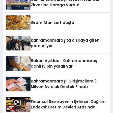
Zirvesine Damga Vurdu!
Gram Altın sert düştü
Kahramanmaraş’ta o sıraya giren
para alıyor
Bakan Açıkladı: Kahramanmaraş
dahil 13 bin yaralı var
Kahramanmaraşlı Girişimcilere 3
Milyon Avroluk Destek Fırsatı
Finansal Sermayenin Şehirsel Dağılım
Endeksi: Üretim Devleri Arasında
Kahramanmaraş’ın Ekonomik Direnci!