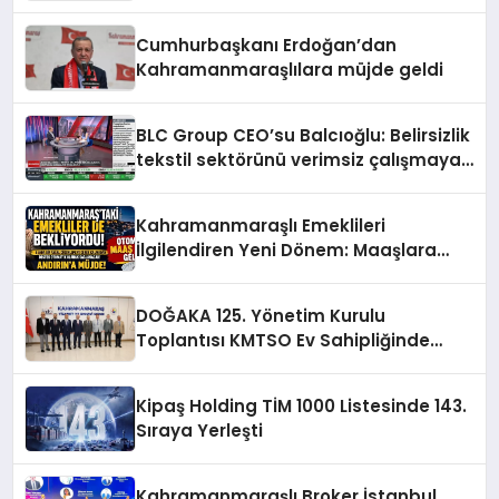
Cumhurbaşkanı Erdoğan’dan
Kahramanmaraşlılara müjde geldi
BLC Group CEO’su Balcıoğlu: Belirsizlik
tekstil sektörünü verimsiz çalışmaya
zorluyor
Kahramanmaraşlı Emeklileri
İlgilendiren Yeni Dönem: Maaşlara
Otomatik GETAD Ayarı
DOĞAKA 125. Yönetim Kurulu
Toplantısı KMTSO Ev Sahipliğinde
Yapıldı
Kipaş Holding TİM 1000 Listesinde 143.
Sıraya Yerleşti
Kahramanmaraşlı Broker İstanbul