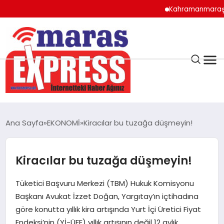
Kahramanmaraş’ta so
K.MARAŞ
HAVA DURUMU
Ana Sayfa
EKONOMİ
Kiracılar bu tuzağa düşmeyin!
ANDIRIN
Kiracılar bu tuzağa düşmeyin!
AFŞİN
Tüketici Başvuru Merkezi (TBM) Hukuk Komisyonu
ÇAĞLAYANCERİT
Başkanı Avukat İzzet Doğan, Yargıtay’ın içtihadına
göre konutta yıllık kira artışında Yurt İçi Üretici Fiyat
Endeksi’nin (Yİ-ÜFE) yıllık artışının değil 12 aylık
BİZE ULAŞIN