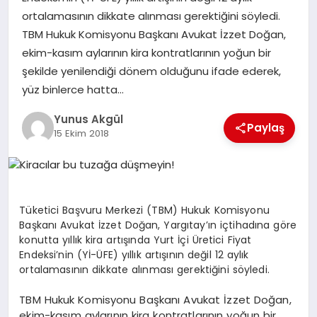
ortalamasının dikkate alınması gerektiğini söyledi.
TBM Hukuk Komisyonu Başkanı Avukat İzzet Doğan,
GÖKSUN
ekim-kasım aylarının kira kontratlarının yoğun bir
şekilde yenilendiği dönem olduğunu ifade ederek,
TÜRKOĞLU
yüz binlerce hatta…
Yunus Akgül
PAZARCIK
Paylaş
15 Ekim 2018
KÜNYE
NURHAK
Tüketici Başvuru Merkezi (TBM) Hukuk Komisyonu
Başkanı Avukat İzzet Doğan, Yargıtay’ın içtihadına göre
konutta yıllık kira artışında Yurt İçi Üretici Fiyat
Endeksi’nin (Yİ-ÜFE) yıllık artışının değil 12 aylık
ortalamasının dikkate alınması gerektiğini söyledi.
TBM Hukuk Komisyonu Başkanı Avukat İzzet Doğan,
ekim-kasım aylarının kira kontratlarının yoğun bir