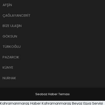
AFŞİN
ÇAĞLAYANCERİT
BİZE ULAŞIN
GÖKSUN
TÜRKOĞLU
PAZARCIK
KÜNYE
NURHAK
Seobaz Haber Teması
Sancaktepe
Kahramanmaraş Haber
Kahramanmaraş Beyaz Eşya Servisi