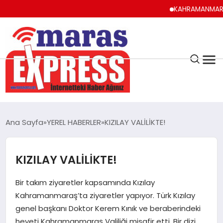
KAHRAMANMARAŞ UYU
K.MARAŞ
HAVA DURUMU
Ana Sayfa
YEREL HABERLER
KIZILAY VALİLİKTE!
ANDIRIN
KIZILAY VALİLİKTE!
AFŞİN
Bir takım ziyaretler kapsamında Kızılay
ÇAĞLAYANCERİT
Kahramanmaraş’ta ziyaretler yapıyor. Türk Kızılay
genel başkanı Doktor Kerem Kınık ve beraberindeki
heyeti Kahramanmaraş Valiliği misafir etti. Bir dizi
BİZE ULAŞIN