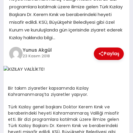
programlara katılmak üzere ilimize gelen Türk Kızılay
Başkanı Dr. Kerem Kınık ve beraberindeki heyeti
GÖKSUN
misafir edildi. KSÜ, Büyükşehir Belediyesi gibi özel
Kurum ve kuruluşlarıda gün içerisinde ziyaret ederek
TÜRKOĞLU
Kızılay hakkında bilgi…
Yunus Akgül
PAZARCIK
Paylaş
23 Kasım 2018
KÜNYE
NURHAK
Bir takım ziyaretler kapsamında Kızılay
Kahramanmaraş’ta ziyaretler yapıyor.
Türk Kızılay genel başkanı Doktor Kerem Kınık ve
beraberindeki heyeti Kahramanmaraş Valiliği misafir
etti. Bir dizi programlara katılmak üzere ilimize gelen
Türk Kızılay Başkanı Dr. Kerem Kınık ve beraberindeki
heyeti misafir edildi. KSÜ, Büyükşehir Belediyesi gibi