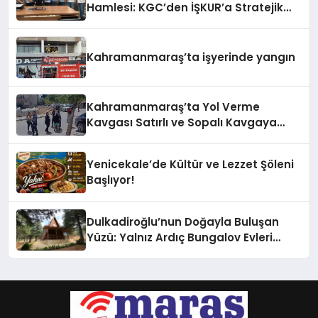
Hamlesi: KGC’den İŞKUR’a Stratejik
Ziyaret
Kahramanmaraş’ta işyerinde yangın
Kahramanmaraş’ta Yol Verme
Kavgası Satırlı ve Sopalı Kavgaya
Dönüştü
Yenicekale’de Kültür ve Lezzet Şöleni
Başlıyor!
Dulkadiroğlu’nun Doğayla Buluşan
Yüzü: Yalnız Ardıç Bungalov Evleri
Misafirlerini Bekliyor