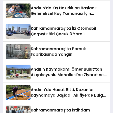
Andırın’da Kış Hazırlıkları Başladı:
Geleneksel Köy Tarhanası İçin
Kazanlar Kaynıyor!
Kahramanmaraş’ta İki Otomobil
Çarpıştı: Biri Çocuk 3 Yaralı
Kahramanmaraş’ta Pamuk
Fabrikasında Yangın
Andırın Kaymakamı Ömer Bulut’tan
Akçakoyunlu Mahallesi’ne Ziyaret ve
İnceleme
Andırın’da Hasat Bitti, Kazanlar
Kaynamaya Başladı: Akifiye’de Bulgur
Telaşı!
Kahramanmaraş’ta İstihdam