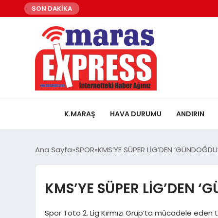
SON DAKİKA
K.MARAŞ
HAVA DURUMU
ANDIRIN
Ana Sayfa
SPOR
KMS’YE SÜPER LİG’DEN ‘GÜNDOĞDU
KMS’YE SÜPER LİG’DEN ‘
Spor Toto 2. Lig Kırmızı Grup’ta mücadele eden