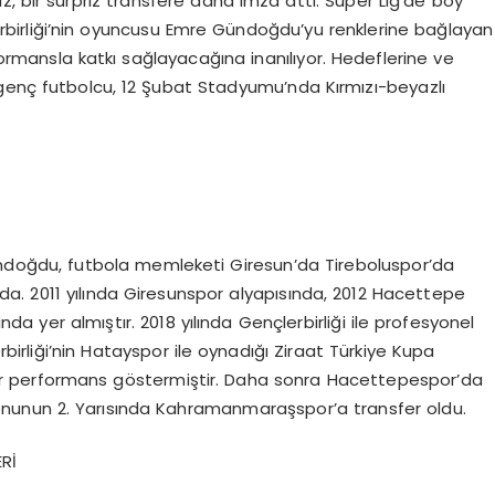
, bir sürpriz transfere daha imza attı. Süper Lig’de boy
erbirliği’nin oyuncusu Emre Gündoğdu’yu renklerine bağlayan
formansla katkı sağlayacağına inanılıyor. Hedeflerine ve
 genç futbolcu, 12 Şubat Stadyumu’nda Kırmızı-beyazlı
ndoğdu, futbola memleketi Giresun’da Tireboluspor’da
nda. 2011 yılında Giresunspor alyapısında, 2012 Hacettepe
ında yer almıştır. 2018 yılında Gençlerbirliği ile profesyonel
rbirliği’nin Hatayspor ile oynadığı Ziraat Türkiye Kupa
bir performans göstermiştir. Daha sonra Hacettepespor’da
nunun 2. Yarısında Kahramanmaraşspor’a transfer oldu.
Rİ