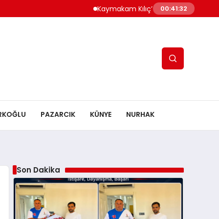
Kaymakam Kılıç’tan Kaymakam Bulut’a Zi
00:41:33
RKOĞLU
PAZARCIK
KÜNYE
NURHAK
Son Dakika