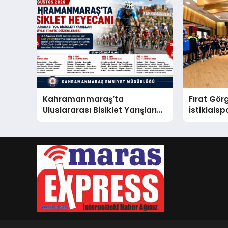
Kahramanmaraş’ta
Fırat Gö
Uluslararası Bisiklet Yarışları
İstiklalsp
Nedeniyle Bazı Güzergahlar
Trafiğe Kapatılacak