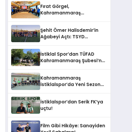
Trafiğe Kapatılacak
Fırat Görgel,
Kahramanmaraş
İstiklalspor’u misafir etti
Şehit Ömer Halisdemir’in
Ağabeyi Açtı: TSYD
Kahramanmaraş Cup
Başladı!
İstiklal Spor’dan TÜFAD
Kahramanmaraş Şubesi’ne
Anlamlı Ziyaret
Kahramanmaraş
İstiklalspor’da Yeni Sezon
Öncesi Moral ve Birlik
Yemeği
İstiklalspor’dan Serik FK’ya
uçtu!
Film Gibi Hikâye: Sanayiden