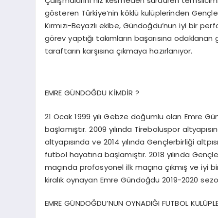
Çalışmalarını hız kesmeden sürdüren temsilcimiz
gösteren Türkiye’nin köklü kulüplerinden Gençl
Kırmızı-Beyazlı ekibe, Gündoğdu’nun iyi bir per
görev yaptığı takımların başarısına odaklanan
taraftarın karşısına çıkmaya hazırlanıyor.
EMRE GÜNDOĞDU KİMDİR ?
21 Ocak 1999 yılı Gebze doğumlu olan Emre Gü
başlamıştır. 2009 yılında Tireboluspor altyapısı
altyapısında ve 2014 yılında Gençlerbirliği altpıs
futbol hayatına başlamıştır. 2018 yılında Gençle
maçında profosyonel ilk maçına çıkmış ve iyi 
kiralık oynayan Emre Gündoğdu 2019-2020 sezo
EMRE GÜNDOĞDU’NUN OYNADIĞI FUTBOL KULÜPLE