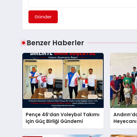
Gönder
Benzer Haberler
Pençe 46’dan Voleybol Takımı
Andırın’d
İçin Güç Birliği Gündemi
Heyecanı 
Şampiyonl
Kavuştu