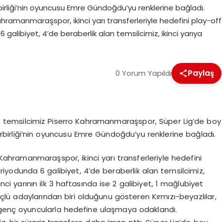
birliği’nin oyuncusu Emre Gündoğdu’yu renklerine bağladı.
o Kahramanmaraşspor, ikinci yarı transferleriyle hedefini play-off
 6 galibiyet, 4’de beraberlik alan temsilcimiz, ikinci yarıya
0 Yorum Yapıldı
Paylaş
n temsilcimiz Piserro Kahramanmaraşspor, Süper Lig’de boy
rbirliği’nin oyuncusu Emre Gündoğdu’yu renklerine bağladı.
ro Kahramanmaraşspor, ikinci yarı transferleriyle hedefini
 periyodunda 6 galibiyet, 4’de beraberlik alan temsilcimiz,
nci yarının ilk 3 haftasında ise 2 galibiyet, 1 mağlubiyet
çlü adaylarından biri olduğunu gösteren Kırmızı-beyazlılar,
ı genç oyuncularla hedefine ulaşmaya odaklandı.