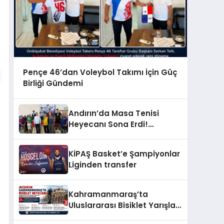
Pençe 46’dan Voleybol Takımı İçin Güç
Birliği Gündemi
Andırın’da Masa Tenisi
Heyecanı Sona Erdi!
Şampiyonlar Ödüllerine
Kavuştu
KİPAŞ Basket’e Şampiyonlar
Liginden transfer
Kahramanmaraş’ta
Uluslararası Bisiklet Yarışları
Nedeniyle Bazı Güzergahlar