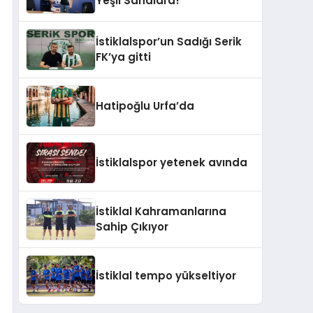
Yeşil Sahalara!
İstiklalspor’un Sadığı Serik
FK’ya gitti
Hatipoğlu Urfa’da
İstiklalspor yetenek avında
İstiklal Kahramanlarına
Sahip Çıkıyor
İstiklal tempo yükseltiyor