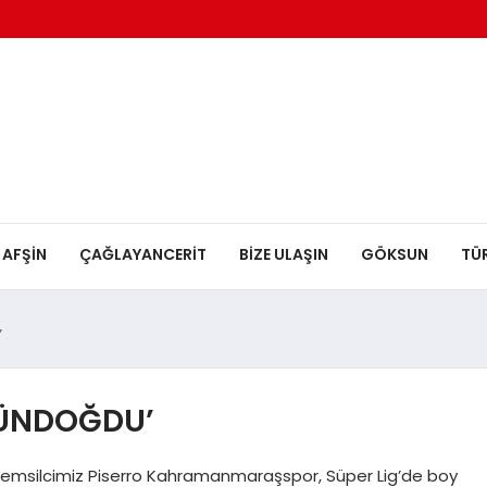
AFŞİN
ÇAĞLAYANCERİT
BİZE ULAŞIN
GÖKSUN
TÜ
’
GÜNDOĞDU’
 temsilcimiz Piserro Kahramanmaraşspor, Süper Lig’de boy