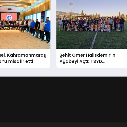
rgel, Kahramanmaraş
Şehit Ömer Halisdemir’in
or’u misafir etti
Ağabeyi Açtı: TSYD
Kahramanmaraş Cup Başladı