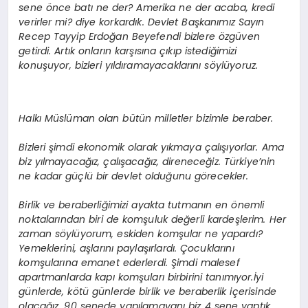
sene önce batı ne der? Amerika ne der acaba, kredi
verirler mi? diye korkardık. Devlet Başkanımız Sayın
Recep Tayyip Erdoğan Beyefendi bizlere özgüven
getirdi. Artık onların karşısına çıkıp istediğimizi
konuşuyor, bizleri yıldıramayacaklarını söylüyoruz.
Halkı Müslüman olan bütün milletler bizimle beraber.
Bizleri şimdi ekonomik olarak yıkmaya çalışıyorlar. Ama
biz yılmayacağız, çalışacağız, direneceğiz. Türkiye’nin
ne kadar güçlü bir devlet olduğunu görecekler.
Birlik ve beraberliğimizi ayakta tutmanın en önemli
noktalarından biri de komşuluk değerli kardeşlerim. Her
zaman söylüyorum, eskiden komşular ne yapardı?
Yemeklerini, aşlarını paylaşırlardı. Çocuklarını
komşularına emanet ederlerdi. Şimdi malesef
apartmanlarda kapı komşuları birbirini tanımıyor.İyi
günlerde, kötü günlerde birlik ve beraberlik içerisinde
olacağız. 90 senede yapılamayanı biz 4 sene yaptık.