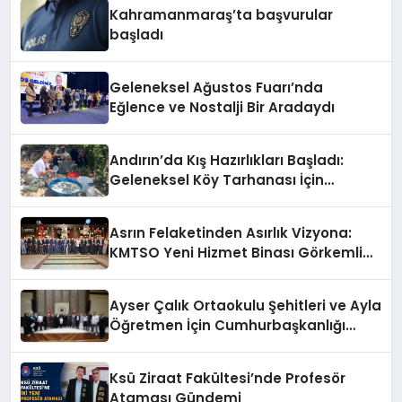
Kahramanmaraş’ta başvurular
başladı
Geleneksel Ağustos Fuarı’nda
Eğlence ve Nostalji Bir Aradaydı
Andırın’da Kış Hazırlıkları Başladı:
Geleneksel Köy Tarhanası İçin
Kazanlar Kaynıyor!
Asrın Felaketinden Asırlık Vizyona:
KMTSO Yeni Hizmet Binası Görkemli
Bir Törenle Açıldı!
Ayser Çalık Ortaokulu Şehitleri ve Ayla
Öğretmen İçin Cumhurbaşkanlığı
Külliyesi’nde Anlamlı Kabul
Ksü Ziraat Fakültesi’nde Profesör
Ataması Gündemi