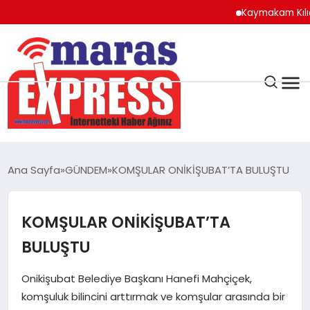
Kaymakam Kılıç’tan 
K.MARAŞ
HAVA DURUMU
Ana Sayfa
GÜNDEM
KOMŞULAR ONİKİŞUBAT’TA BULUŞTU
ANDIRIN
KOMŞULAR ONİKİŞUBAT’TA
AFŞİN
BULUŞTU
ÇAĞLAYANCERİT
Onikişubat Belediye Başkanı Hanefi Mahçiçek,
komşuluk bilincini arttırmak ve komşular arasında bir
BİZE ULAŞIN