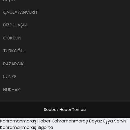
ÇAĞLAYANCERİT
BİZE ULAŞIN
GÖKSUN
TÜRKOĞLU
PAZARCIK
KÜNYE
NURHAK
Seobaz Haber Teması
Sancaktepe
Kahramanmaraş Haber
Kahramanmaraş Beyaz Eşya Servisi
ren Siteler
escort
Kahramanmaraş Sigorta
Deneme Bonusu Veren Siteler
grandpashabet
Joj