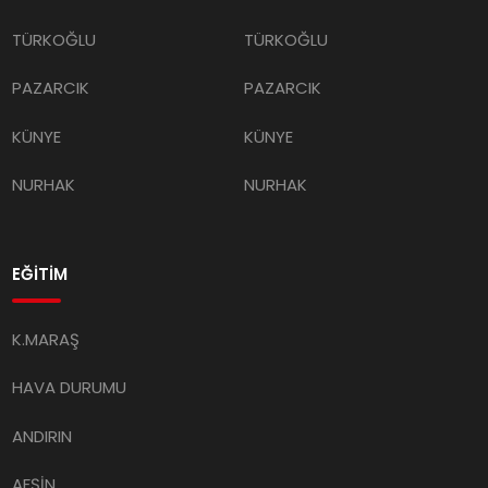
TÜRKOĞLU
TÜRKOĞLU
PAZARCIK
PAZARCIK
KÜNYE
KÜNYE
NURHAK
NURHAK
EĞİTİM
K.MARAŞ
HAVA DURUMU
ANDIRIN
AFŞİN