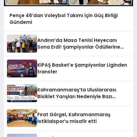
Pençe 46’dan Voleybol Takımı İçin Güç Birliği
Gündemi
Andırın’da Masa Tenisi Heyecanı
Sona Erdi! Şampiyonlar Ödüllerine
Kavuştu
KİPAŞ Basket’e Şampiyonlar Liginden
transfer
Kahramanmaraş’ta Uluslararası
Bisiklet Yarışları Nedeniyle Bazı
Güzergahlar Trafiğe Kapatılacak
Fırat Görgel, Kahramanmaraş
İstiklalspor’u misafir etti