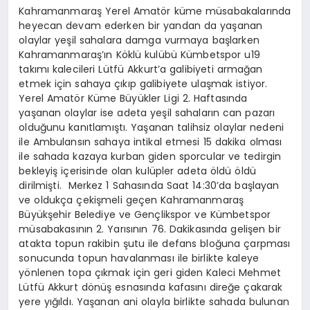
Kahramanmaraş Yerel Amatör küme müsabakalarında
heyecan devam ederken bir yandan da yaşanan
olaylar yeşil sahalara damga vurmaya başlarken
Kahramanmaraş’ın Köklü kulübü Kümbetspor u19
takımı kalecileri Lütfü Akkurt’a galibiyeti armağan
etmek için sahaya çıkıp galibiyete ulaşmak istiyor.
Yerel Amatör Küme Büyükler Ligi 2. Haftasında
yaşanan olaylar ise adeta yeşil sahaların can pazarı
olduğunu kanıtlamıştı. Yaşanan talihsiz olaylar nedeni
ile Ambulansın sahaya intikal etmesi 15 dakika olması
ile sahada kazaya kurban giden sporcular ve tedirgin
bekleyiş içerisinde olan kulüpler adeta öldü öldü
dirilmişti. Merkez 1 Sahasında Saat 14:30’da başlayan
ve oldukça çekişmeli geçen Kahramanmaraş
Büyükşehir Belediye ve Gençlikspor ve Kümbetspor
müsabakasının 2. Yarısının 76. Dakikasında gelişen bir
atakta topun rakibin şutu ile defans bloğuna çarpması
sonucunda topun havalanması ile birlikte kaleye
yönlenen topa çıkmak için geri giden Kaleci Mehmet
Lütfü Akkurt dönüş esnasında kafasını direğe çakarak
yere yığıldı. Yaşanan ani olayla birlikte sahada bulunan