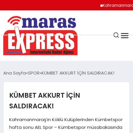
Kahramanmaraş’ta so
K.MARAŞ
HAVA DURUMU
Ana Sayfa
SPOR
KÜMBET AKKURT İÇİN SALDIRACAK!
ANDIRIN
KÜMBET AKKURT İÇİN
AFŞİN
SALDIRACAK!
ÇAĞLAYANCERİT
Kahramanmaraş’ın Köklü Kulüplerinden Kümbetspor
hafta sonu AEL Spor – Kümbetspor müsabakasında
BİZE ULAŞIN