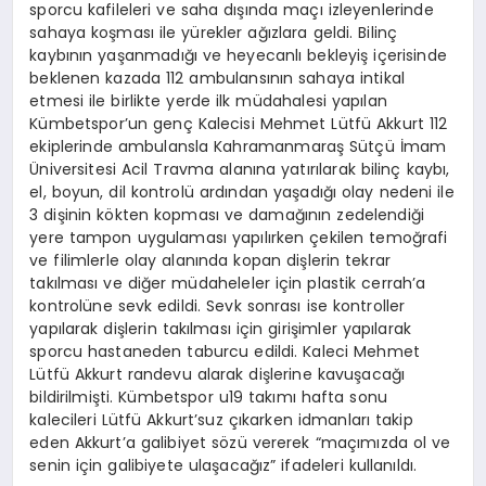
sporcu kafileleri ve saha dışında maçı izleyenlerinde
sahaya koşması ile yürekler ağızlara geldi. Bilinç
kaybının yaşanmadığı ve heyecanlı bekleyiş içerisinde
beklenen kazada 112 ambulansının sahaya intikal
etmesi ile birlikte yerde ilk müdahalesi yapılan
Kümbetspor’un genç Kalecisi Mehmet Lütfü Akkurt 112
ekiplerinde ambulansla Kahramanmaraş Sütçü İmam
Üniversitesi Acil Travma alanına yatırılarak bilinç kaybı,
el, boyun, dil kontrolü ardından yaşadığı olay nedeni ile
3 dişinin kökten kopması ve damağının zedelendiği
yere tampon uygulaması yapılırken çekilen temoğrafi
ve filimlerle olay alanında kopan dişlerin tekrar
takılması ve diğer müdaheleler için plastik cerrah’a
kontrolüne sevk edildi. Sevk sonrası ise kontroller
yapılarak dişlerin takılması için girişimler yapılarak
sporcu hastaneden taburcu edildi. Kaleci Mehmet
Lütfü Akkurt randevu alarak dişlerine kavuşacağı
bildirilmişti. Kümbetspor u19 takımı hafta sonu
kalecileri Lütfü Akkurt’suz çıkarken idmanları takip
eden Akkurt’a galibiyet sözü vererek “maçımızda ol ve
senin için galibiyete ulaşacağız” ifadeleri kullanıldı.