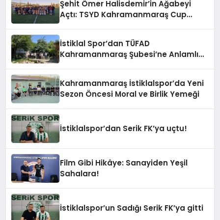
Şehit Ömer Halisdemir’in Ağabeyi
Açtı: TSYD Kahramanmaraş Cup
Başladı!
İstiklal Spor’dan TÜFAD
Kahramanmaraş Şubesi’ne Anlamlı
Ziyaret
Kahramanmaraş İstiklalspor’da Yeni
Sezon Öncesi Moral ve Birlik Yemeği
İstiklalspor’dan Serik FK’ya uçtu!
Film Gibi Hikâye: Sanayiden Yeşil
Sahalara!
İstiklalspor’un Sadığı Serik FK’ya gitti