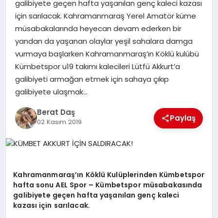
galibiyete geçen hafta yaşanılan genç kaleci kazası
için sarılacak. Kahramanmaraş Yerel Amatör küme
GÖKSUN
müsabakalarında heyecan devam ederken bir
yandan da yaşanan olaylar yeşil sahalara damga
vurmaya başlarken Kahramanmaraş’ın Köklü kulübü
TÜRKOĞLU
Kümbetspor u19 takımı kalecileri Lütfü Akkurt’a
galibiyeti armağan etmek için sahaya çıkıp
PAZARCIK
galibiyete ulaşmak…
Berat Daş
KÜNYE
Paylaş
02 Kasım 2019
NURHAK
Kahramanmaraş’ın Köklü Kulüplerinden Kümbetspor
hafta sonu AEL Spor – Kümbetspor müsabakasında
galibiyete geçen hafta yaşanılan genç kaleci
kazası için sarılacak.